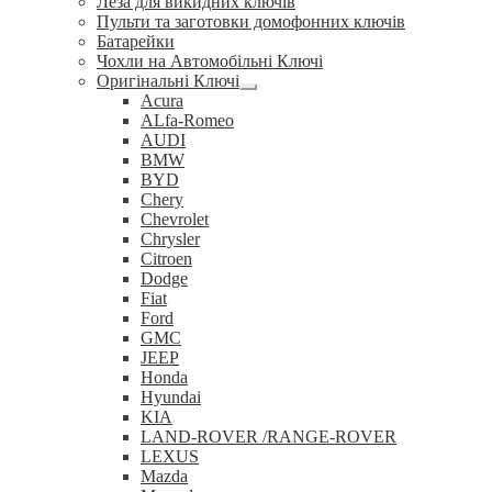
Леза для викидних ключів
Пульти та заготовки домофонних ключів
Батарейки
Чохли на Автомобільні Ключі
Оригінальні Ключі
Розгорнуте
Acura
вкладене
ALfa-Romeo
меню
AUDI
BMW
BYD
Chery
Chevrolet
Chrysler
Citroen
Dodge
Fiat
Ford
GMC
JEEP
Honda
Hyundai
KIA
LAND-ROVER /RANGE-ROVER
LEXUS
Mazda