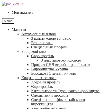
Перейти
Перейти
до
до
Мой аккаунт
навігації
контенту
Меню
Магазин
Автомобильні ключі
З пластиковою головою
Без пластика
Спеціальный профіль
Бородкові ключи
Євро профіль
З пластиковою головою
Профіля СНД виробництво Іспанія
Виробництво Україна
Бородкові Сталеві , Ригеля
Квартирна заготовка
Ходовий профіль
Європрофіль
Китайського та Турецького виробництва
Спеціальний профиль
Спеціальні профіля китайського
виробництва
Хрестообразні ключі