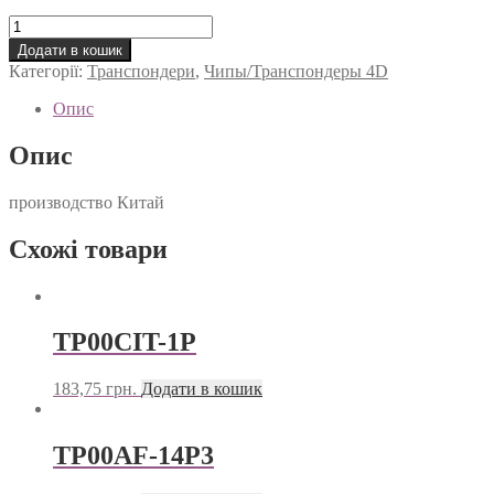
Транспондер
Suzuki
Додати в кошик
4D6B
Категорії:
Транспондери
,
Чипы/Транспондеры 4D
chip
(керамика)
Опис
кількість
Опис
производство Китай
Схожі товари
TP00CIT-1P
183,75
грн.
Додати в кошик
TP00AF-14P3