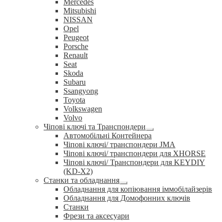
Mercedes
Mitsubishi
NISSAN
Opel
Peugeot
Porsche
Renault
Seat
Skoda
Subaru
Ssangyong
Toyota
Volkswagen
Volvo
Чіпові ключі та Транспондери
Розгорнуте
Автомобільні Контейнера
вкладене
Чіпові ключі/ транспондери JMA
меню
Чіпові ключі/ транспондери для XHORSE
Чіпові ключі/ Транспондери для KEYDIY
(KD-X2)
Станки та обладнання
Розгорнуте
Обладнання для копіювання іммобілайзерів
вкладене
Обладнання для Домофонних ключів
меню
Станки
Фрези та аксесуари