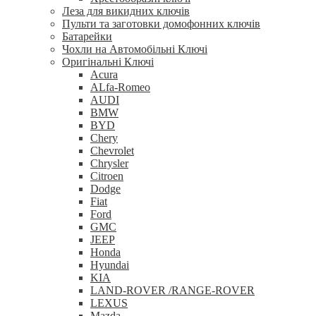
Леза для викидних ключів
Пульти та заготовки домофонних ключів
Батарейки
Чохли на Автомобільні Ключі
Оригінальні Ключі
Acura
ALfa-Romeo
AUDI
BMW
BYD
Chery
Chevrolet
Chrysler
Citroen
Dodge
Fiat
Ford
GMC
JEEP
Honda
Hyundai
KIA
LAND-ROVER /RANGE-ROVER
LEXUS
Mazda