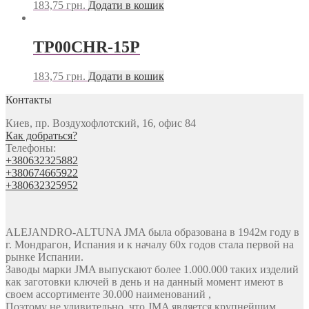
183,75
грн.
Додати в кошик
TP00CHR-15P
183,75
грн.
Додати в кошик
Контакты
Киев, пр. Воздухофлотский, 16, офис 84
Как добраться?
Телефоны:
+380632325882
+380674665922
+380632325952
ALEJANDRO-ALTUNA JMA была образована в 1942м году в
г. Мондрагон, Испания и к началу 60х годов стала первой на
рынке Испании.
Заводы марки JMA выпускают более 1.000.000 таких изделий
как заготовки ключей в день и на данный момент имеют в
своем ассортименте 30.000 наименований ,
Поэтому не удивительно, что JMA является крупнейшим