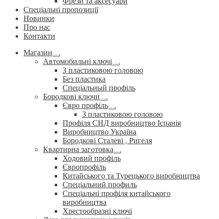
Фрези та аксесуари
Спеціальні пропозиції
Новинки
Про нас
Контакти
Магазин
Розгорнуте
Автомобильні ключі
вкладене
Розгорнуте
З пластиковою головою
меню
вкладене
Без пластика
меню
Спеціальный профіль
Бородкові ключи
Розгорнуте
Євро профіль
вкладене
Розгорнуте
З пластиковою головою
меню
вкладене
Профіля СНД виробництво Іспанія
меню
Виробництво Україна
Бородкові Сталеві , Ригеля
Квартирна заготовка
Розгорнуте
Ходовий профіль
вкладене
Європрофіль
меню
Китайського та Турецького виробництва
Спеціальний профиль
Спеціальні профіля китайського
виробництва
Хрестообразні ключі