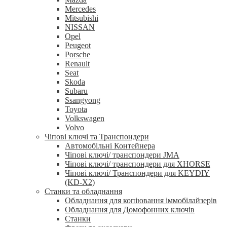
Mercedes
Mitsubishi
NISSAN
Opel
Peugeot
Porsche
Renault
Seat
Skoda
Subaru
Ssangyong
Toyota
Volkswagen
Volvo
Чіпові ключі та Транспондери
Автомобільні Контейнера
Чіпові ключі/ транспондери JMA
Чіпові ключі/ транспондери для XHORSE
Чіпові ключі/ Транспондери для KEYDIY
(KD-X2)
Станки та обладнання
Обладнання для копіювання іммобілайзерів
Обладнання для Домофонних ключів
Станки