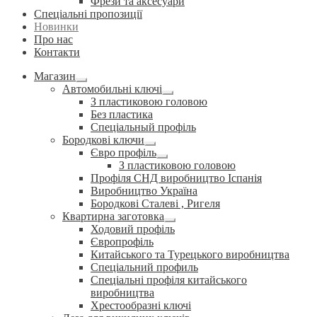
Фрези та аксесуари
Спеціальні пропозиції
Новинки
Про нас
Контакти
Магазин
Розгорнуте
Автомобильні ключі
вкладене
Розгорнуте
З пластиковою головою
меню
вкладене
Без пластика
меню
Спеціальный профіль
Бородкові ключи
Розгорнуте
Євро профіль
вкладене
Розгорнуте
З пластиковою головою
меню
вкладене
Профіля СНД виробництво Іспанія
меню
Виробництво Україна
Бородкові Сталеві , Ригеля
Квартирна заготовка
Розгорнуте
Ходовий профіль
вкладене
Європрофіль
меню
Китайського та Турецького виробництва
Спеціальний профиль
Спеціальні профіля китайського
виробництва
Хрестообразні ключі