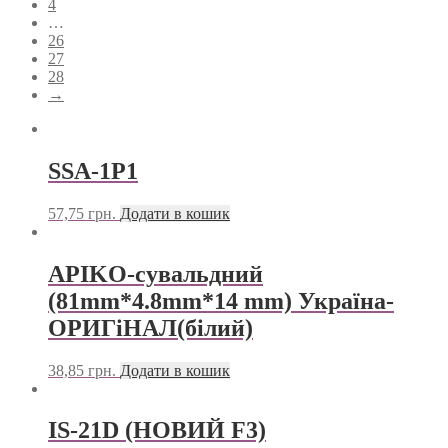
4
…
26
27
28
→
SSA-1P1
57,75
грн.
Додати в кошик
APIKO-сувальдний
(81mm*4.8mm*14 mm) Україна-
ОРИГіНАЛ(білий)
38,85
грн.
Додати в кошик
IS-21D (НОВИЙ F3)