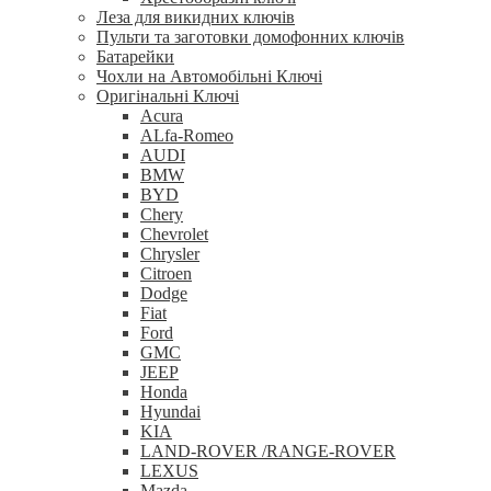
Леза для викидних ключів
Пульти та заготовки домофонних ключів
Батарейки
Чохли на Автомобільні Ключі
Оригінальні Ключі
Acura
ALfa-Romeo
AUDI
BMW
BYD
Chery
Chevrolet
Chrysler
Citroen
Dodge
Fiat
Ford
GMC
JEEP
Honda
Hyundai
KIA
LAND-ROVER /RANGE-ROVER
LEXUS
Mazda