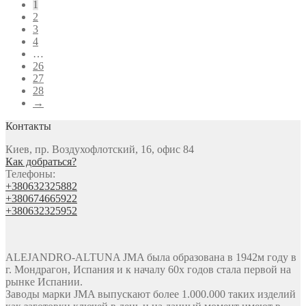
1
2
3
4
…
26
27
28
→
Контакты
Киев, пр. Воздухофлотский, 16, офис 84
Как добраться?
Телефоны:
+380632325882
+380674665922
+380632325952
ALEJANDRO-ALTUNA JMA была образована в 1942м году в
г. Мондрагон, Испания и к началу 60х годов стала первой на
рынке Испании.
Заводы марки JMA выпускают более 1.000.000 таких изделий