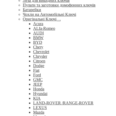
Леза для викидних ключів
Пульти та заготовки домофонних ключів
Батарейки
Чохли на Автомобільні Ключі
Оригінальні Ключі
Розгорнуте
Acura
вкладене
ALfa-Romeo
меню
AUDI
BMW
BYD
Chery
Chevrolet
Chrysler
Citroen
Dodge
Fiat
Ford
GMC
JEEP
Honda
Hyundai
KIA
LAND-ROVER /RANGE-ROVER
LEXUS
Mazda