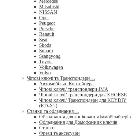
Mercedes
Mitsubishi
NISSAN
Opel
Peugeot
Porsche
Renault
Seat
Skoda
Subaru
Ssangyong
Toyota
Volkswagen
Volvo
Чіпові ключі та Транспондери
Розгорнуте
Автомобільні Контейнера
вкладене
Чіпові ключі/ транспондери JMA
меню
Чіпові ключі/ транспондери для XHORSE
Чіпові ключі/ Транспондери для KEYDIY
(KD-X2)
Станки та обладнання
Розгорнуте
Обладнання для копіювання іммобілайзерів
вкладене
Обладнання для Домофонних ключів
меню
Станки
Фрези та аксесуари