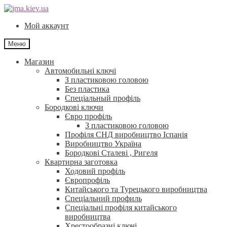
Перейти
Перейти
до
до
Мой аккаунт
навігації
контенту
Меню
Магазин
Автомобильні ключі
З пластиковою головою
Без пластика
Спеціальный профіль
Бородкові ключи
Євро профіль
З пластиковою головою
Профіля СНД виробництво Іспанія
Виробництво Україна
Бородкові Сталеві , Ригеля
Квартирна заготовка
Ходовий профіль
Європрофіль
Китайського та Турецького виробництва
Спеціальний профиль
Спеціальні профіля китайського
виробництва
Хрестообразні ключі