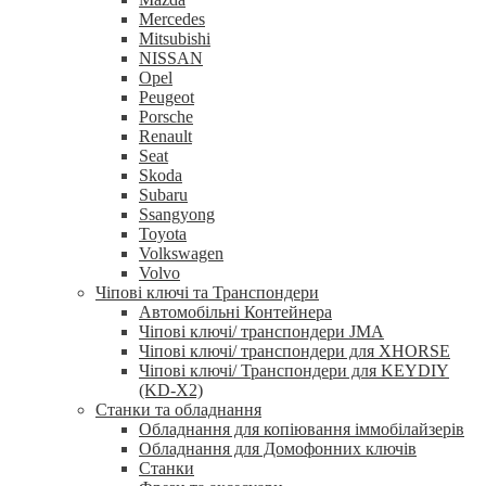
Mercedes
Mitsubishi
NISSAN
Opel
Peugeot
Porsche
Renault
Seat
Skoda
Subaru
Ssangyong
Toyota
Volkswagen
Volvo
Чіпові ключі та Транспондери
Автомобільні Контейнера
Чіпові ключі/ транспондери JMA
Чіпові ключі/ транспондери для XHORSE
Чіпові ключі/ Транспондери для KEYDIY
(KD-X2)
Станки та обладнання
Обладнання для копіювання іммобілайзерів
Обладнання для Домофонних ключів
Станки