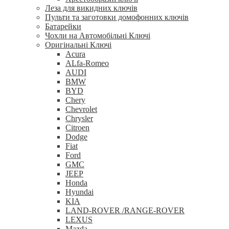
Леза для викидних ключів
Пульти та заготовки домофонних ключів
Батарейки
Чохли на Автомобільні Ключі
Оригінальні Ключі
Acura
ALfa-Romeo
AUDI
BMW
BYD
Chery
Chevrolet
Chrysler
Citroen
Dodge
Fiat
Ford
GMC
JEEP
Honda
Hyundai
KIA
LAND-ROVER /RANGE-ROVER
LEXUS
Mazda