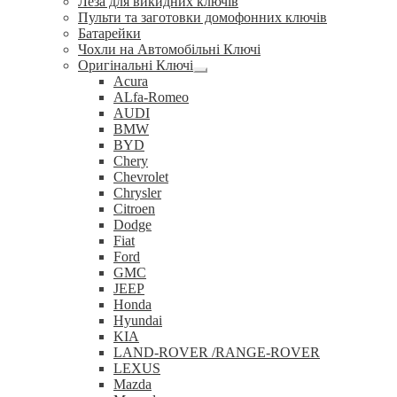
Леза для викидних ключів
Пульти та заготовки домофонних ключів
Батарейки
Чохли на Автомобільні Ключі
Оригінальні Ключі
Розгорнуте
Acura
вкладене
ALfa-Romeo
меню
AUDI
BMW
BYD
Chery
Chevrolet
Chrysler
Citroen
Dodge
Fiat
Ford
GMC
JEEP
Honda
Hyundai
KIA
LAND-ROVER /RANGE-ROVER
LEXUS
Mazda