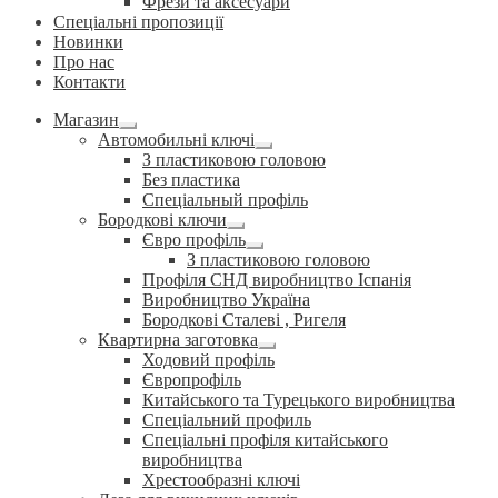
Фрези та аксесуари
Спеціальні пропозиції
Новинки
Про нас
Контакти
Магазин
Розгорнуте
Автомобильні ключі
вкладене
Розгорнуте
З пластиковою головою
меню
вкладене
Без пластика
меню
Спеціальный профіль
Бородкові ключи
Розгорнуте
Євро профіль
вкладене
Розгорнуте
З пластиковою головою
меню
вкладене
Профіля СНД виробництво Іспанія
меню
Виробництво Україна
Бородкові Сталеві , Ригеля
Квартирна заготовка
Розгорнуте
Ходовий профіль
вкладене
Європрофіль
меню
Китайського та Турецького виробництва
Спеціальний профиль
Спеціальні профіля китайського
виробництва
Хрестообразні ключі