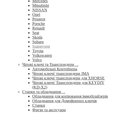
Mercedes
Mitsubishi
NISSAN
Opel
Peugeot
Porsche
Renault
Seat
Skoda
Subaru
Ssangyong
Toyota
Volkswagen
Volvo
Чіпові ключі та Транспондери
Розгорнуте
Автомобільні Контейнера
вкладене
Чіпові ключі/ транспондери JMA
меню
Чіпові ключі/ транспондери для XHORSE
Чіпові ключі/ Транспондери для KEYDIY
(KD-X2)
Станки та обладнання
Розгорнуте
Обладнання для копіювання іммобілайзерів
вкладене
Обладнання для Домофонних ключів
меню
Станки
Фрези та аксесуари