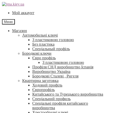
Перейти
Перейти
до
до
Мой аккаунт
навігації
контенту
Меню
Магазин
Автомобильні ключі
З пластиковою головою
Без пластика
Спеціальный профіль
Бородкові ключи
Євро профіль
З пластиковою головою
Профіля СНД виробництво Іспанія
Виробництво Україна
Бородкові Сталеві , Ригеля
Квартирна заготовка
Ходовий профіль
Європрофіль
Китайського та Турецького виробництва
Спеціальний профиль
Спеціальні профіля китайського
виробництва
Хрестообразні ключі