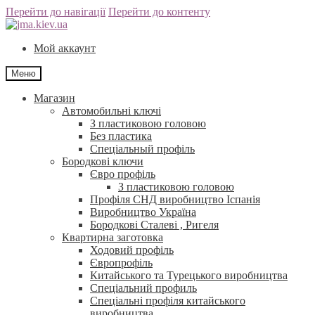
Перейти до навігації
Перейти до контенту
Мой аккаунт
Меню
Магазин
Автомобильні ключі
З пластиковою головою
Без пластика
Спеціальный профіль
Бородкові ключи
Євро профіль
З пластиковою головою
Профіля СНД виробництво Іспанія
Виробництво Україна
Бородкові Сталеві , Ригеля
Квартирна заготовка
Ходовий профіль
Європрофіль
Китайського та Турецького виробництва
Спеціальний профиль
Спеціальні профіля китайського
виробництва