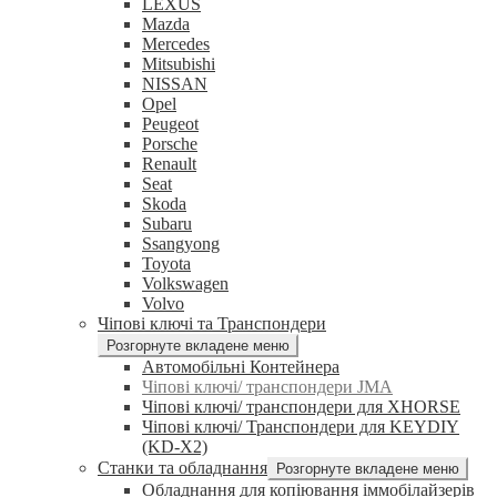
LEXUS
Mazda
Mercedes
Mitsubishi
NISSAN
Opel
Peugeot
Porsche
Renault
Seat
Skoda
Subaru
Ssangyong
Toyota
Volkswagen
Volvo
Чіпові ключі та Транспондери
Розгорнуте вкладене меню
Автомобільні Контейнера
Чіпові ключі/ транспондери JMA
Чіпові ключі/ транспондери для XHORSE
Чіпові ключі/ Транспондери для KEYDIY
(KD-X2)
Станки та обладнання
Розгорнуте вкладене меню
Обладнання для копіювання іммобілайзерів