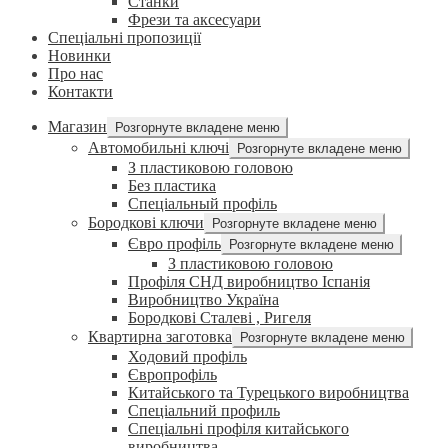
Станки
Фрези та аксесуари
Спеціальні пропозиції
Новинки
Про нас
Контакти
Магазин
Розгорнуте вкладене меню
Автомобильні ключі
Розгорнуте вкладене меню
З пластиковою головою
Без пластика
Спеціальный профіль
Бородкові ключи
Розгорнуте вкладене меню
Євро профіль
Розгорнуте вкладене меню
З пластиковою головою
Профіля СНД виробництво Іспанія
Виробництво Україна
Бородкові Сталеві , Ригеля
Квартирна заготовка
Розгорнуте вкладене меню
Ходовий профіль
Європрофіль
Китайського та Турецького виробництва
Спеціальний профиль
Спеціальні профіля китайського
виробництва