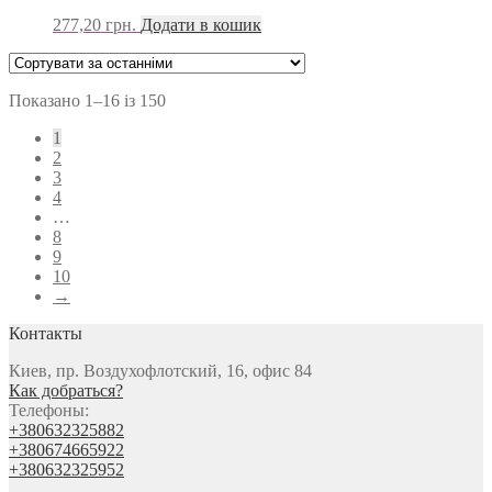
277,20
грн.
Додати в кошик
Показано 1–16 із 150
1
2
3
4
…
8
9
10
→
Контакты
Киев, пр. Воздухофлотский, 16, офис 84
Как добраться?
Телефоны:
+380632325882
+380674665922
+380632325952