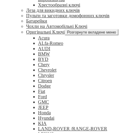
Хрестообразні ключі
Леза для викидних ключів
Пульти та заготовки домофонних ключів
Батарейки
Чохли на Автомобільні Ключі
Оригінальні Ключі
Розгорнуте вкладене меню
Acura
ALfa-Romeo
AUDI
BMW
BYD
Chery
Chevrolet
Chrysler
Citroen
Dodge
Fiat
Ford
GMC
JEEP
Honda
Hyundai
KIA
LAND-ROVER /RANGE-ROVER