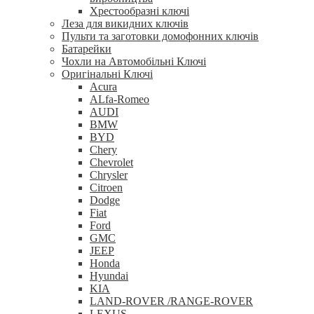
Хрестообразні ключі
Леза для викидних ключів
Пульти та заготовки домофонних ключів
Батарейки
Чохли на Автомобільні Ключі
Оригінальні Ключі
Acura
ALfa-Romeo
AUDI
BMW
BYD
Chery
Chevrolet
Chrysler
Citroen
Dodge
Fiat
Ford
GMC
JEEP
Honda
Hyundai
KIA
LAND-ROVER /RANGE-ROVER
LEXUS