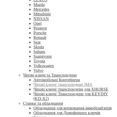
Mazda
Mercedes
Mitsubishi
NISSAN
Opel
Peugeot
Porsche
Renault
Seat
Skoda
Subaru
Ssangyong
Toyota
Volkswagen
Volvo
Чіпові ключі та Транспондери
Автомобільні Контейнера
Чіпові ключі/ транспондери JMA
Чіпові ключі/ транспондери для XHORSE
Чіпові ключі/ Транспондери для KEYDIY
(KD-X2)
Станки та обладнання
Обладнання для копіювання іммобілайзерів
Обладнання для Домофонних ключів