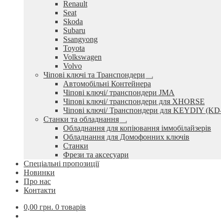
Renault
Seat
Skoda
Subaru
Ssangyong
Toyota
Volkswagen
Volvo
Чіпові ключі та Транспондери
Розгорнуте
Автомобільні Контейнера
вкладене
Чіпові ключі/ транспондери JMA
меню
Чіпові ключі/ транспондери для XHORSE
Чіпові ключі/ Транспондери для KEYDIY (KD
Станки та обладнання
Розгорнуте
Обладнання для копіювання іммобілайзерів
вкладене
Обладнання для Домофонних ключів
меню
Станки
Фрези та аксесуари
Спеціальні пропозиції
Новинки
Про нас
Контакти
0,00
грн.
0 товарів