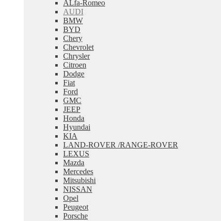
ALfa-Romeo
меню
AUDI
BMW
BYD
Chery
Chevrolet
Chrysler
Citroen
Dodge
Fiat
Ford
GMC
JEEP
Honda
Hyundai
KIA
LAND-ROVER /RANGE-ROVER
LEXUS
Mazda
Mercedes
Mitsubishi
NISSAN
Opel
Peugeot
Porsche