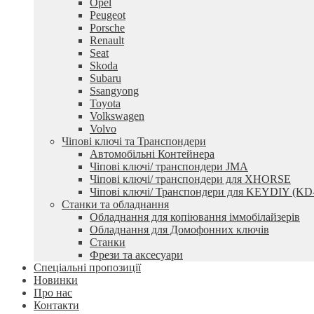
Opel
Peugeot
Porsche
Renault
Seat
Skoda
Subaru
Ssangyong
Toyota
Volkswagen
Volvo
Чіпові ключі та Транспондери
Автомобільні Контейнера
Чіпові ключі/ транспондери JMA
Чіпові ключі/ транспондери для XHORSE
Чіпові ключі/ Транспондери для KEYDIY (KD
Станки та обладнання
Обладнання для копіювання іммобілайзерів
Обладнання для Домофонних ключів
Станки
Фрези та аксесуари
Спеціальні пропозиції
Новинки
Про нас
Контакти