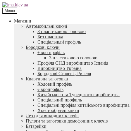
Перейти
Перейти
до
до
Меню
навігації
контенту
Магазин
Автомобильні ключі
З пластиковою головою
Без пластика
Спеціальный профіль
Бородкові ключи
Євро профіль
З пластиковою головою
Профіля СНД виробництво Іспанія
Виробництво Україна
Бородкові Сталеві , Ригеля
Квартирна заготовка
Ходовий профіль
Європрофіль
Китайського та Турецького виробництва
Спеціальний профиль
Спеціальні профіля китайського виробництва
Хрестообразні ключі
Леза для викидних ключів
Пульти та заготовки домофонних ключів
Батарейки