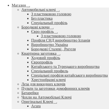
Магазин
Розгорнуте
Автомобильні ключі
вкладене
Розгорнуте
З пластиковою головою
меню
вкладене
Без пластика
меню
Спеціальный профіль
Бородкові ключи
Розгорнуте
Євро профіль
вкладене
Розгорнуте
З пластиковою головою
меню
вкладене
Профіля СНД виробництво Іспанія
меню
Виробництво Україна
Бородкові Сталеві , Ригеля
Квартирна заготовка
Розгорнуте
Ходовий профіль
вкладене
Європрофіль
меню
Китайського та Турецького виробництва
Спеціальний профиль
Спеціальні профіля китайського виробництва
Хрестообразні ключі
Леза для викидних ключів
Пульти та заготовки домофонних ключів
Батарейки
Чохли на Автомобільні Ключі
Оригінальні Ключі
Розгорнуте
Acura
вкладене