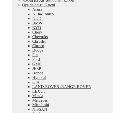
Чохли на Автомобільні Ключі
Оригінальні Ключі
Acura
ALfa-Romeo
AUDI
BMW
BYD
Chery
Chevrolet
Chrysler
Citroen
Dodge
Fiat
Ford
GMC
JEEP
Honda
Hyundai
KIA
LAND-ROVER /RANGE-ROVER
LEXUS
Mazda
Mercedes
Mitsubishi
NISSAN