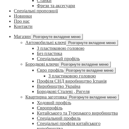
Станки
Фрези та аксесуари
Спеціальні пропозиції
Новинки
Про нас
Контакти
Магазин
Розгорнуте вкладене меню
Автомобильні ключі
Розгорнуте вкладене меню
З пластиковою головою
Без пластика
Спеціальный профіль
Бородкові ключи
Розгорнуте вкладене меню
Євро профіль
Розгорнуте вкладене меню
З пластиковою головою
Профіля СНД виробництво Іспанія
Виробництво Україна
Бородкові Сталеві , Ригеля
Квартирна заготовка
Розгорнуте вкладене меню
Ходовий профіль
Європрофіль
Китайського та Турецького виробництва
Спеціальний профиль
Спеціальні профіля китайського
виробництва