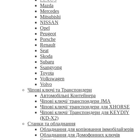
Mazda
Mercedes
Mitsubishi
NISSAN
Opel
Peugeot
Porsche
Renault
Seat
Skoda
Subaru
Ssangyong
Toyota
Volkswagen
Volvo
Чіпові ключі та Транспондери
Автомобільні Контейнера
Чіпові ключі/ транспондери JMA
Чіпові ключі/ транспондери для XHORSE
Чіпові ключі/ Транспондери для KEYDIY
(KD-X2)
Станки та обладнання
Обладнання для копіювання іммобілайзерів
Обладнання для Домофонних ключів