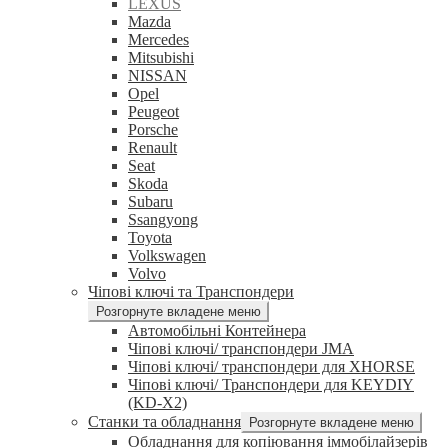
LEXUS
Mazda
Mercedes
Mitsubishi
NISSAN
Opel
Peugeot
Porsche
Renault
Seat
Skoda
Subaru
Ssangyong
Toyota
Volkswagen
Volvo
Чіпові ключі та Транспондери
Розгорнуте вкладене меню
Автомобільні Контейнера
Чіпові ключі/ транспондери JMA
Чіпові ключі/ транспондери для XHORSE
Чіпові ключі/ Транспондери для KEYDIY
(KD-X2)
Станки та обладнання
Розгорнуте вкладене меню
Обладнання для копіювання іммобілайзерів