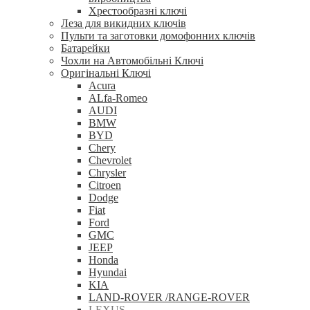
Хрестообразні ключі
Леза для викидних ключів
Пульти та заготовки домофонних ключів
Батарейки
Чохли на Автомобільні Ключі
Оригінальні Ключі
Acura
ALfa-Romeo
AUDI
BMW
BYD
Chery
Chevrolet
Chrysler
Citroen
Dodge
Fiat
Ford
GMC
JEEP
Honda
Hyundai
KIA
LAND-ROVER /RANGE-ROVER
LEXUS