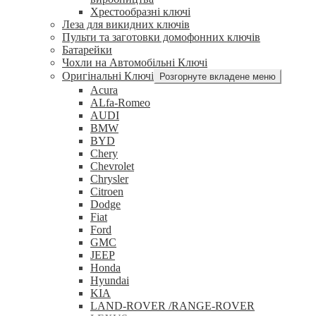
Хрестообразні ключі
Леза для викидних ключів
Пульти та заготовки домофонних ключів
Батарейки
Чохли на Автомобільні Ключі
Оригінальні Ключі
Розгорнуте вкладене меню
Acura
ALfa-Romeo
AUDI
BMW
BYD
Chery
Chevrolet
Chrysler
Citroen
Dodge
Fiat
Ford
GMC
JEEP
Honda
Hyundai
KIA
LAND-ROVER /RANGE-ROVER