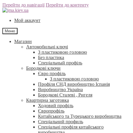
Перейти до навігації
Перейти до контенту
Мой аккаунт
Меню
Магазин
Автомобильні ключі
З пластиковою головою
Без пластика
Спеціальный профіль
Бородкові ключи
Євро профіль
З пластиковою головою
Профіля СНД виробництво Іспанія
Виробництво Україна
Бородкові Сталеві , Ригеля
Квартирна заготовка
Ходовий профіль
Європрофіль
Китайського та Турецького виробництва
Спеціальний профиль
Спеціальні профіля китайського
виробництва