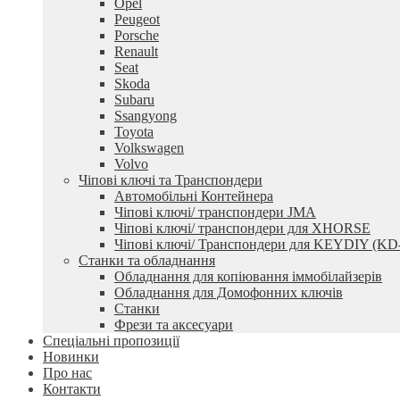
Opel
Peugeot
Porsche
Renault
Seat
Skoda
Subaru
Ssangyong
Toyota
Volkswagen
Volvo
Чіпові ключі та Транспондери
Автомобільні Контейнера
Чіпові ключі/ транспондери JMA
Чіпові ключі/ транспондери для XHORSE
Чіпові ключі/ Транспондери для KEYDIY (KD
Станки та обладнання
Обладнання для копіювання іммобілайзерів
Обладнання для Домофонних ключів
Станки
Фрези та аксесуари
Спеціальні пропозиції
Новинки
Про нас
Контакти