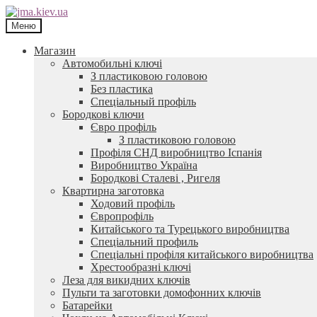
Перейти
Перейти
до
до
Меню
навігації
контенту
Магазин
Автомобильні ключі
З пластиковою головою
Без пластика
Спеціальный профіль
Бородкові ключи
Євро профіль
З пластиковою головою
Профіля СНД виробництво Іспанія
Виробництво Україна
Бородкові Сталеві , Ригеля
Квартирна заготовка
Ходовий профіль
Європрофіль
Китайського та Турецького виробництва
Спеціальний профиль
Спеціальні профіля китайського виробництва
Хрестообразні ключі
Леза для викидних ключів
Пульти та заготовки домофонних ключів
Батарейки