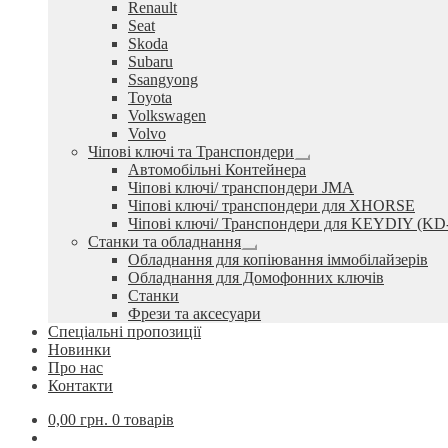
Renault
Seat
Skoda
Subaru
Ssangyong
Toyota
Volkswagen
Volvo
Чіпові ключі та Транспондери
Розгорнуте
Автомобільні Контейнера
вкладене
Чіпові ключі/ транспондери JMA
меню
Чіпові ключі/ транспондери для XHORSE
Чіпові ключі/ Транспондери для KEYDIY (KD
Станки та обладнання
Розгорнуте
Обладнання для копіювання іммобілайзерів
вкладене
Обладнання для Домофонних ключів
меню
Станки
Фрези та аксесуари
Спеціальні пропозиції
Новинки
Про нас
Контакти
0,00
грн.
0 товарів