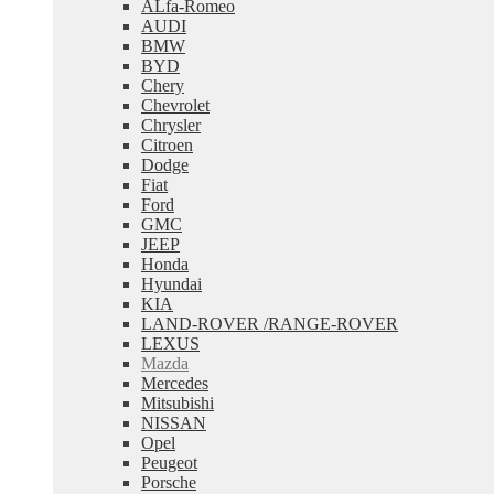
ALfa-Romeo
меню
AUDI
BMW
BYD
Chery
Chevrolet
Chrysler
Citroen
Dodge
Fiat
Ford
GMC
JEEP
Honda
Hyundai
KIA
LAND-ROVER /RANGE-ROVER
LEXUS
Mazda
Mercedes
Mitsubishi
NISSAN
Opel
Peugeot
Porsche