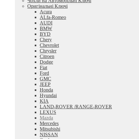
Чохли на Автомобільні Ключі
Оригінальні Ключі
Acura
ALfa-Romeo
AUDI
BMW
BYD
Chery
Chevrolet
Chrysler
Citroen
Dodge
Fiat
Ford
GMC
JEEP
Honda
Hyundai
KIA
LAND-ROVER /RANGE-ROVER
LEXUS
Mazda
Mercedes
Mitsubishi
NISSAN