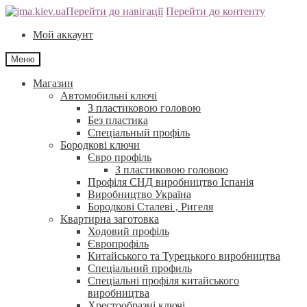
Перейти до навігації
Перейти до контенту
Мой аккаунт
Меню
Магазин
Автомобильні ключі
З пластиковою головою
Без пластика
Спеціальный профіль
Бородкові ключи
Євро профіль
З пластиковою головою
Профіля СНД виробництво Іспанія
Виробництво Україна
Бородкові Сталеві , Ригеля
Квартирна заготовка
Ходовий профіль
Європрофіль
Китайського та Турецького виробництва
Спеціальний профиль
Спеціальні профіля китайського
виробництва
Хрестообразні ключі