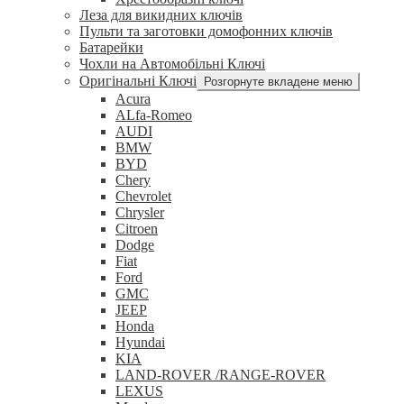
Леза для викидних ключів
Пульти та заготовки домофонних ключів
Батарейки
Чохли на Автомобільні Ключі
Оригінальні Ключі
Розгорнуте вкладене меню
Acura
ALfa-Romeo
AUDI
BMW
BYD
Chery
Chevrolet
Chrysler
Citroen
Dodge
Fiat
Ford
GMC
JEEP
Honda
Hyundai
KIA
LAND-ROVER /RANGE-ROVER
LEXUS