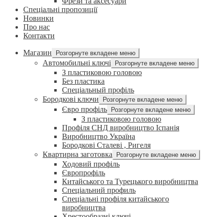
Фрези та аксесуари
Спеціальні пропозиції
Новинки
Про нас
Контакти
Магазин
Розгорнуте вкладене меню
Автомобильні ключі
Розгорнуте вкладене меню
З пластиковою головою
Без пластика
Спеціальный профіль
Бородкові ключи
Розгорнуте вкладене меню
Євро профіль
Розгорнуте вкладене меню
З пластиковою головою
Профіля СНД виробництво Іспанія
Виробництво Україна
Бородкові Сталеві , Ригеля
Квартирна заготовка
Розгорнуте вкладене меню
Ходовий профіль
Європрофіль
Китайського та Турецького виробництва
Спеціальний профиль
Спеціальні профіля китайського
виробництва
Хрестообразні ключі