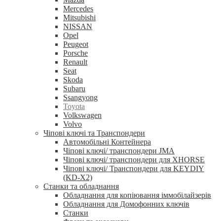
Mercedes
Mitsubishi
NISSAN
Opel
Peugeot
Porsche
Renault
Seat
Skoda
Subaru
Ssangyong
Toyota
Volkswagen
Volvo
Чіпові ключі та Транспондери
Автомобільні Контейнера
Чіпові ключі/ транспондери JMA
Чіпові ключі/ транспондери для XHORSE
Чіпові ключі/ Транспондери для KEYDIY
(KD-X2)
Станки та обладнання
Обладнання для копіювання іммобілайзерів
Обладнання для Домофонних ключів
Станки