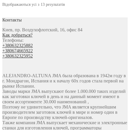
Відображаються усі з 13 результатів
Контакты
Киев, пр. Воздухофлотский, 16, офис 84
Как добраться?
Телефоны:
+380632325882
+380674665922
+380632325952
ALEJANDRO-ALTUNA JMA была образована в 1942м году в
г. Мондрагон, Испания и к началу 60х годов стала первой на
рынке Испании.
Заводы марки JMA выпускают более 1.000.000 таких изделий
как заготовки ключей в день и на данный момент имеют в
своем ассортименте 30.000 наименований ,
Поэтому не удивительно, что JMA является крупнейшим
производителем заготовок ключей в мире и номер один в
Европе по производству ключей-оригиналов.
Также компания JMA выпускает механические и электронные
станки для изготовления ключей, программаторы