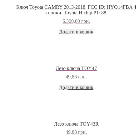
Ключ Toyota CAMRY 2013-2018, FCC ID: HYQ14FBA 4
кнопки, Toyota H chip P1: 88,
6.300,00
грн.
Додати в кошик
Лезо ключа TOY47
49,88
грн.
Додати в кошик
Лезо ключа TOY43R
49,88
грн.