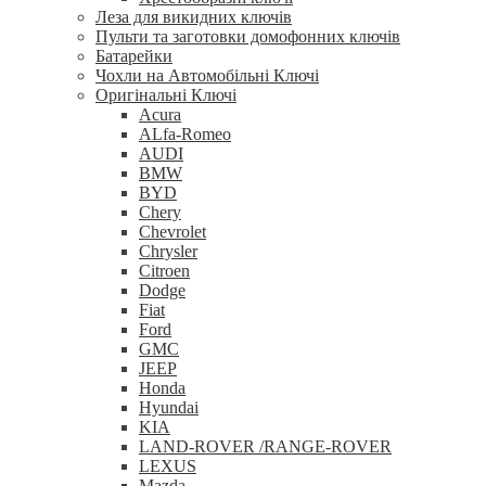
Леза для викидних ключів
Пульти та заготовки домофонних ключів
Батарейки
Чохли на Автомобільні Ключі
Оригінальні Ключі
Acura
ALfa-Romeo
AUDI
BMW
BYD
Chery
Chevrolet
Chrysler
Citroen
Dodge
Fiat
Ford
GMC
JEEP
Honda
Hyundai
KIA
LAND-ROVER /RANGE-ROVER
LEXUS
Mazda