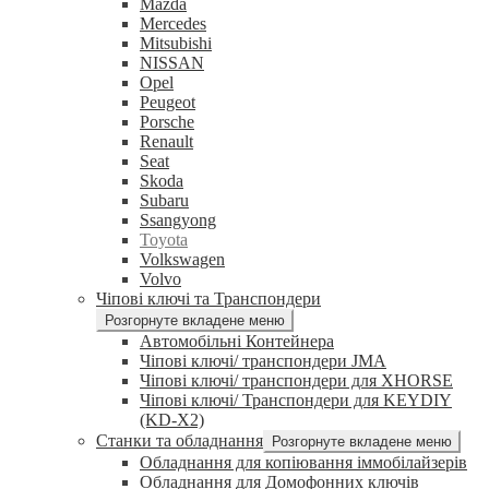
Mazda
Mercedes
Mitsubishi
NISSAN
Opel
Peugeot
Porsche
Renault
Seat
Skoda
Subaru
Ssangyong
Toyota
Volkswagen
Volvo
Чіпові ключі та Транспондери
Розгорнуте вкладене меню
Автомобільні Контейнера
Чіпові ключі/ транспондери JMA
Чіпові ключі/ транспондери для XHORSE
Чіпові ключі/ Транспондери для KEYDIY
(KD-X2)
Станки та обладнання
Розгорнуте вкладене меню
Обладнання для копіювання іммобілайзерів
Обладнання для Домофонних ключів