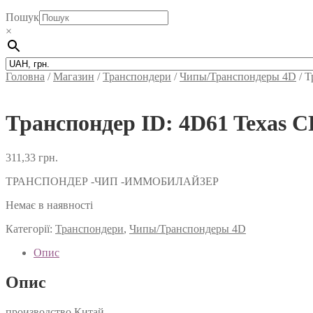
Пошук
×
Головна
/
Магазин
/
Транспондери
/
Чипы/Транспондеры 4D
/
Т
Транспондер ID: 4D61 Texas
311,33
грн.
ТРАНСПОНДЕР -ЧИП -ИММОБИЛАЙЗЕР
Немає в наявності
Категорії:
Транспондери
,
Чипы/Транспондеры 4D
Опис
Опис
производство Китай