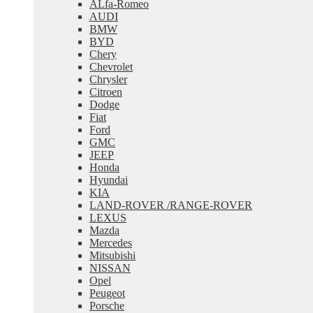
ALfa-Romeo
меню
AUDI
BMW
BYD
Chery
Chevrolet
Chrysler
Citroen
Dodge
Fiat
Ford
GMC
JEEP
Honda
Hyundai
KIA
LAND-ROVER /RANGE-ROVER
LEXUS
Mazda
Mercedes
Mitsubishi
NISSAN
Opel
Peugeot
Porsche