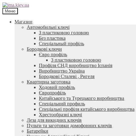
Перейти
Перейти
до
до
Меню
навігації
контенту
Магазин
Автомобильні ключі
З пластиковою головою
Без пластика
Спеціальный профіль
Бородкові ключи
Євро профіль
З пластиковою головою
Профіля СНД виробництво Іспанія
Виробництво Україна
Бородкові Сталеві , Ригеля
Квартирна заготовка
Ходовий профіль
Європрофіль
Китайського та Турецького виробництва
Спеціальний профиль
Спеціальні профіля китайського виробництва
Хрестообразні ключі
Леза для викидних ключів
Пульти та заготовки домофонних ключів
Батарейки