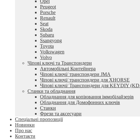
Opel
Peugeot
Porsche
Renault
Seat
Skoda
Subaru
Ssangyong
Toyota
Volkswagen
Volvo
Чіпові ключі та Транспондери
Автомобільні Контейнера
Чіпові ключі/ транспондери JMA
Чіпові ключі/ транспондери для XHORSE
Чіпові ключі/ Транспондери для KEYDIY (KD
Станки та обладнання
Обладнання для копіювання іммобілайзерів
Обладнання для Домофонних ключів
Станки
Фрези та аксесуари
Спеціальні пропозиції
Новинки
Про нас
Контакти