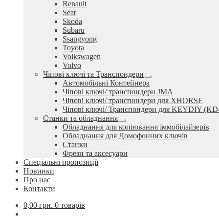
Renault
Seat
Skoda
Subaru
Ssangyong
Toyota
Volkswagen
Volvo
Чіпові ключі та Транспондери
Розгорнуте
Автомобільні Контейнера
вкладене
Чіпові ключі/ транспондери JMA
меню
Чіпові ключі/ транспондери для XHORSE
Чіпові ключі/ Транспондери для KEYDIY (KD
Станки та обладнання
Розгорнуте
Обладнання для копіювання іммобілайзерів
вкладене
Обладнання для Домофонних ключів
меню
Станки
Фрези та аксесуари
Спеціальні пропозиції
Новинки
Про нас
Контакти
0,00
грн.
0 товарів