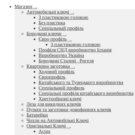
Магазин
Розгорнуте
Автомобильні ключі
вкладене
Розгорнуте
З пластиковою головою
меню
вкладене
Без пластика
меню
Спеціальный профіль
Бородкові ключи
Розгорнуте
Євро профіль
вкладене
Розгорнуте
З пластиковою головою
меню
вкладене
Профіля СНД виробництво Іспанія
меню
Виробництво Україна
Бородкові Сталеві , Ригеля
Квартирна заготовка
Розгорнуте
Ходовий профіль
вкладене
Європрофіль
меню
Китайського та Турецького виробництва
Спеціальний профиль
Спеціальні профіля китайського виробництва
Хрестообразні ключі
Леза для викидних ключів
Пульти та заготовки домофонних ключів
Батарейки
Чохли на Автомобільні Ключі
Оригінальні Ключі
Розгорнуте
Acura
вкладене