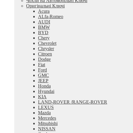
Чохли на Автомобільні Ключі
Оригінальні Ключі
Acura
ALfa-Romeo
AUDI
BMW
BYD
Chery
Chevrolet
Chrysler
Citroen
Dodge
Fiat
Ford
GMC
JEEP
Honda
Hyundai
KIA
LAND-ROVER /RANGE-ROVER
LEXUS
Mazda
Mercedes
Mitsubishi
NISSAN