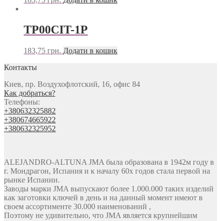
TP00CIT-1P
183,75
грн.
Додати в кошик
Контакты
Киев, пр. Воздухофлотский, 16, офис 84
Как добраться?
Телефоны:
+380632325882
+380674665922
+380632325952
ALEJANDRO-ALTUNA JMA была образована в 1942м году в
г. Мондрагон, Испания и к началу 60х годов стала первой на
рынке Испании.
Заводы марки JMA выпускают более 1.000.000 таких изделий
как заготовки ключей в день и на данный момент имеют в
своем ассортименте 30.000 наименований ,
Поэтому не удивительно, что JMA является крупнейшим