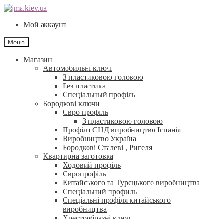
Перейти
Перейти
до
до
Мой аккаунт
навігації
контенту
Меню
Магазин
Автомобильні ключі
З пластиковою головою
Без пластика
Спеціальный профіль
Бородкові ключи
Євро профіль
З пластиковою головою
Профіля СНД виробництво Іспанія
Виробництво Україна
Бородкові Сталеві , Ригеля
Квартирна заготовка
Ходовий профіль
Європрофіль
Китайського та Турецького виробництва
Спеціальний профиль
Спеціальні профіля китайського
виробництва
Хрестообразні ключі