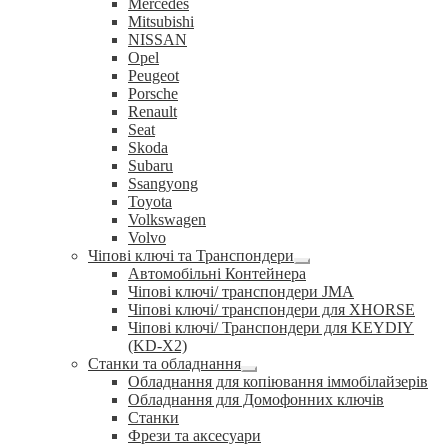
Mercedes
Mitsubishi
NISSAN
Opel
Peugeot
Porsche
Renault
Seat
Skoda
Subaru
Ssangyong
Toyota
Volkswagen
Volvo
Чіпові ключі та Транспондери
Розгорнуте
Автомобільні Контейнера
вкладене
Чіпові ключі/ транспондери JMA
меню
Чіпові ключі/ транспондери для XHORSE
Чіпові ключі/ Транспондери для KEYDIY
(KD-X2)
Станки та обладнання
Розгорнуте
Обладнання для копіювання іммобілайзерів
вкладене
Обладнання для Домофонних ключів
меню
Станки
Фрези та аксесуари