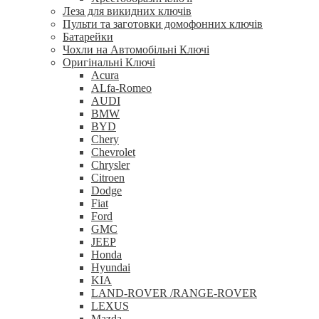
Леза для викидних ключів
Пульти та заготовки домофонних ключів
Батарейки
Чохли на Автомобільні Ключі
Оригінальні Ключі
Acura
ALfa-Romeo
AUDI
BMW
BYD
Chery
Chevrolet
Chrysler
Citroen
Dodge
Fiat
Ford
GMC
JEEP
Honda
Hyundai
KIA
LAND-ROVER /RANGE-ROVER
LEXUS
Mazda