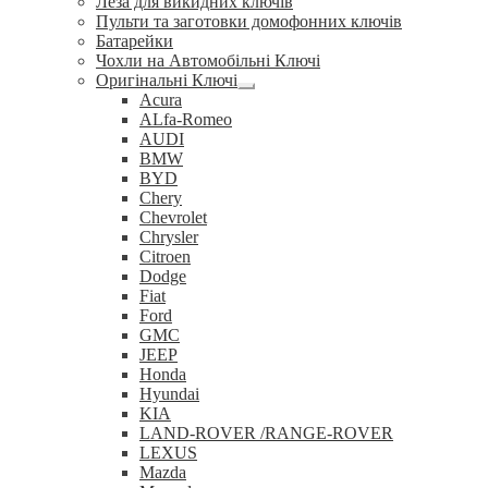
Леза для викидних ключів
Пульти та заготовки домофонних ключів
Батарейки
Чохли на Автомобільні Ключі
Оригінальні Ключі
Розгорнуте
Acura
вкладене
ALfa-Romeo
меню
AUDI
BMW
BYD
Chery
Chevrolet
Chrysler
Citroen
Dodge
Fiat
Ford
GMC
JEEP
Honda
Hyundai
KIA
LAND-ROVER /RANGE-ROVER
LEXUS
Mazda