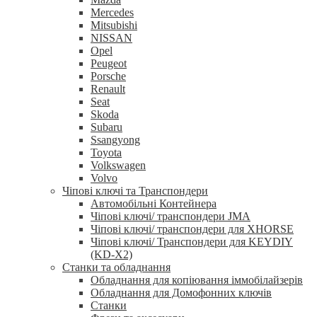
Mercedes
Mitsubishi
NISSAN
Opel
Peugeot
Porsche
Renault
Seat
Skoda
Subaru
Ssangyong
Toyota
Volkswagen
Volvo
Чіпові ключі та Транспондери
Автомобільні Контейнера
Чіпові ключі/ транспондери JMA
Чіпові ключі/ транспондери для XHORSE
Чіпові ключі/ Транспондери для KEYDIY
(KD-X2)
Станки та обладнання
Обладнання для копіювання іммобілайзерів
Обладнання для Домофонних ключів
Станки