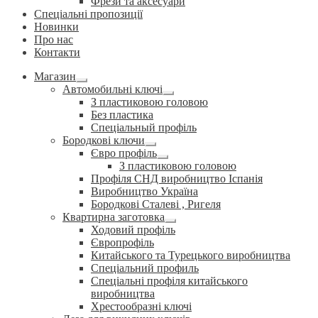
Фрези та аксесуари
Спеціальні пропозиції
Новинки
Про нас
Контакти
Магазин
Розгорнуте
Автомобильні ключі
вкладене
Розгорнуте
З пластиковою головою
меню
вкладене
Без пластика
меню
Спеціальный профіль
Бородкові ключи
Розгорнуте
Євро профіль
вкладене
Розгорнуте
З пластиковою головою
меню
вкладене
Профіля СНД виробництво Іспанія
меню
Виробництво Україна
Бородкові Сталеві , Ригеля
Квартирна заготовка
Розгорнуте
Ходовий профіль
вкладене
Європрофіль
меню
Китайського та Турецького виробництва
Спеціальний профиль
Спеціальні профіля китайського
виробництва
Хрестообразні ключі