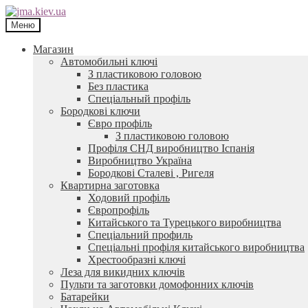
Перейти
Перейти
до
до
Меню
навігації
контенту
Магазин
Автомобильні ключі
З пластиковою головою
Без пластика
Спеціальный профіль
Бородкові ключи
Євро профіль
З пластиковою головою
Профіля СНД виробництво Іспанія
Виробництво Україна
Бородкові Сталеві , Ригеля
Квартирна заготовка
Ходовий профіль
Європрофіль
Китайського та Турецького виробництва
Спеціальний профиль
Спеціальні профіля китайського виробництва
Хрестообразні ключі
Леза для викидних ключів
Пульти та заготовки домофонних ключів
Батарейки