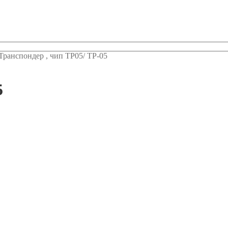
Транспондер , чип TP05/ ТР-05
5