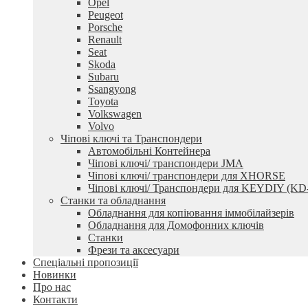
Opel
Peugeot
Porsche
Renault
Seat
Skoda
Subaru
Ssangyong
Toyota
Volkswagen
Volvo
Чіпові ключі та Транспондери
Автомобільні Контейнера
Чіпові ключі/ транспондери JMA
Чіпові ключі/ транспондери для XHORSE
Чіпові ключі/ Транспондери для KEYDIY (KD
Станки та обладнання
Обладнання для копіювання іммобілайзерів
Обладнання для Домофонних ключів
Станки
Фрези та аксесуари
Спеціальні пропозиції
Новинки
Про нас
Контакти