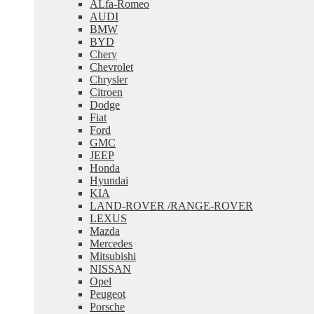
ALfa-Romeo
меню
AUDI
BMW
BYD
Chery
Chevrolet
Chrysler
Citroen
Dodge
Fiat
Ford
GMC
JEEP
Honda
Hyundai
KIA
LAND-ROVER /RANGE-ROVER
LEXUS
Mazda
Mercedes
Mitsubishi
NISSAN
Opel
Peugeot
Porsche