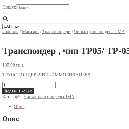
Пошук
×
Головна
/
Магазин
/
Транспондери
/
Чипы/транспондеры JMA
/
Транспондер , чип TP05/ ТР-0
135,98
грн.
ТРАНСПОНДЕР -ЧИП -ИММОБИЛАЙЗЕР
Транспондер
,
Додати в кошик
чип
Категорія:
Чипы/транспондеры JMA
TP05/
ТР-05
Опис
кількість
Опис