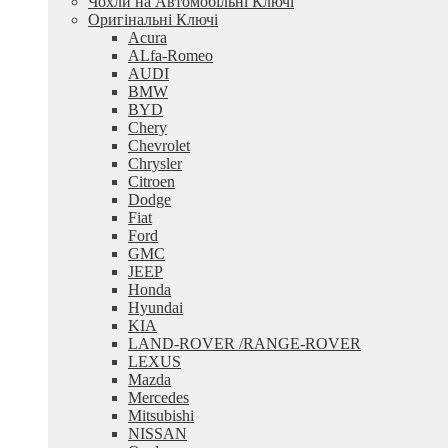
Чохли на Автомобільні Ключі
Оригінальні Ключі
Acura
ALfa-Romeo
AUDI
BMW
BYD
Chery
Chevrolet
Chrysler
Citroen
Dodge
Fiat
Ford
GMC
JEEP
Honda
Hyundai
KIA
LAND-ROVER /RANGE-ROVER
LEXUS
Mazda
Mercedes
Mitsubishi
NISSAN