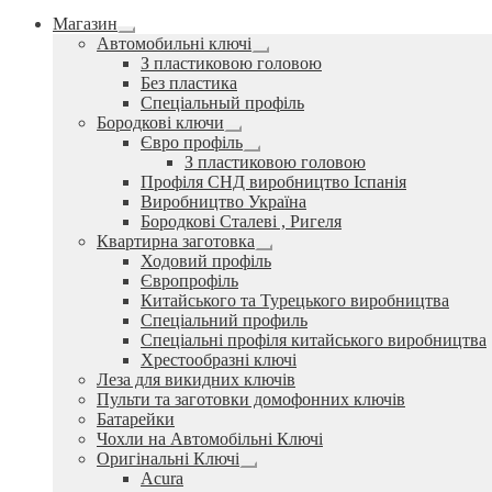
Магазин
Розгорнуте
Автомобильні ключі
вкладене
Розгорнуте
З пластиковою головою
меню
вкладене
Без пластика
меню
Спеціальный профіль
Бородкові ключи
Розгорнуте
Євро профіль
вкладене
Розгорнуте
З пластиковою головою
меню
вкладене
Профіля СНД виробництво Іспанія
меню
Виробництво Україна
Бородкові Сталеві , Ригеля
Квартирна заготовка
Розгорнуте
Ходовий профіль
вкладене
Європрофіль
меню
Китайського та Турецького виробництва
Спеціальний профиль
Спеціальні профіля китайського виробництва
Хрестообразні ключі
Леза для викидних ключів
Пульти та заготовки домофонних ключів
Батарейки
Чохли на Автомобільні Ключі
Оригінальні Ключі
Розгорнуте
Acura
вкладене