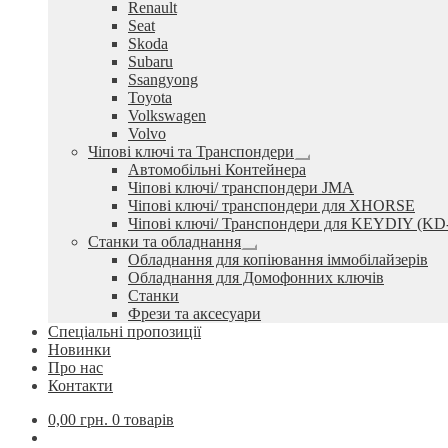
Renault
Seat
Skoda
Subaru
Ssangyong
Toyota
Volkswagen
Volvo
Чіпові ключі та Транспондери
Розгорнуте
Автомобільні Контейнера
вкладене
Чіпові ключі/ транспондери JMA
меню
Чіпові ключі/ транспондери для XHORSE
Чіпові ключі/ Транспондери для KEYDIY (KD
Станки та обладнання
Розгорнуте
Обладнання для копіювання іммобілайзерів
вкладене
Обладнання для Домофонних ключів
меню
Станки
Фрези та аксесуари
Спеціальні пропозиції
Новинки
Про нас
Контакти
0,00
грн.
0 товарів