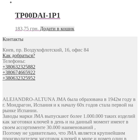
TP00DAI-1P1
183,75
грн.
Додати в кошик
Контакты
Киев, пр. Воздухофлотский, 16, офис 84
Как добраться?
Телефоны:
+380632325882
+380674665922
+380632325952
ALEJANDRO-ALTUNA JMA была образована в 1942м году в
г. Мондрагон, Испания и к началу 60х годов стала первой на
рынке Испании.
Заводы марки JMA выпускают более 1.000.000 таких изделий
как заготовки ключей в день и на данный момент имеют в
своем ассортименте 30.000 наименований ,
Поэтому не удивительно, что JMA является крупнейшим
производителем заготовок ключей в мире и номер один в