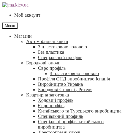
Перейти
Перейти
до
до
Мой аккаунт
навігації
контенту
Меню
Магазин
Автомобильні ключі
З пластиковою головою
Без пластика
Спеціальный профіль
Бородкові ключи
Євро профіль
З пластиковою головою
Профіля СНД виробництво Іспанія
Виробництво Україна
Бородкові Сталеві , Ригеля
Квартирна заготовка
Ходовий профіль
Європрофіль
Китайського та Турецького виробництва
Спеціальний профиль
Спеціальні профіля китайського
виробництва
Хрестообразні ключі