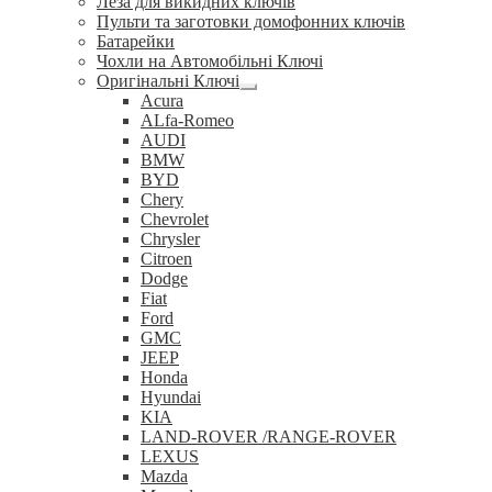
Леза для викидних ключів
Пульти та заготовки домофонних ключів
Батарейки
Чохли на Автомобільні Ключі
Оригінальні Ключі
Розгорнуте
Acura
вкладене
ALfa-Romeo
меню
AUDI
BMW
BYD
Chery
Chevrolet
Chrysler
Citroen
Dodge
Fiat
Ford
GMC
JEEP
Honda
Hyundai
KIA
LAND-ROVER /RANGE-ROVER
LEXUS
Mazda