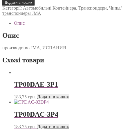
4P2
Додати в кошик
кількість
Категорії:
Автомобильні Контейнера
,
Транспондери
,
Чипы/
транспондеры JMA
Опис
Опис
производство JMA, ИСПАНИЯ
Схожі товари
TP00DAE-3P1
183,75
грн.
Додати в кошик
TP00DAC-3P4
183,75
грн.
Додати в кошик