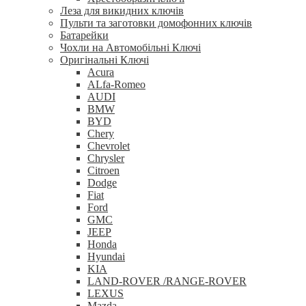
Леза для викидних ключів
Пульти та заготовки домофонних ключів
Батарейки
Чохли на Автомобільні Ключі
Оригінальні Ключі
Acura
ALfa-Romeo
AUDI
BMW
BYD
Chery
Chevrolet
Chrysler
Citroen
Dodge
Fiat
Ford
GMC
JEEP
Honda
Hyundai
KIA
LAND-ROVER /RANGE-ROVER
LEXUS
Mazda