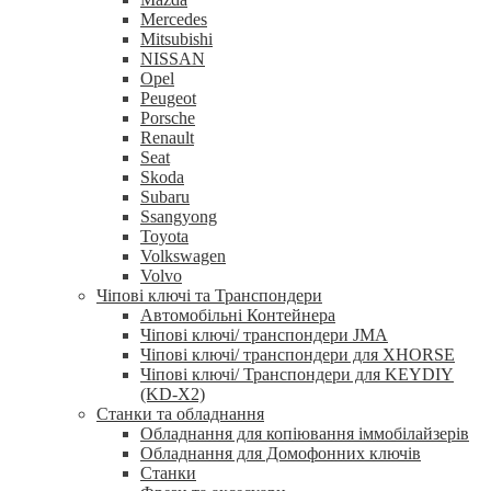
Mercedes
Mitsubishi
NISSAN
Opel
Peugeot
Porsche
Renault
Seat
Skoda
Subaru
Ssangyong
Toyota
Volkswagen
Volvo
Чіпові ключі та Транспондери
Автомобільні Контейнера
Чіпові ключі/ транспондери JMA
Чіпові ключі/ транспондери для XHORSE
Чіпові ключі/ Транспондери для KEYDIY
(KD-X2)
Станки та обладнання
Обладнання для копіювання іммобілайзерів
Обладнання для Домофонних ключів
Станки