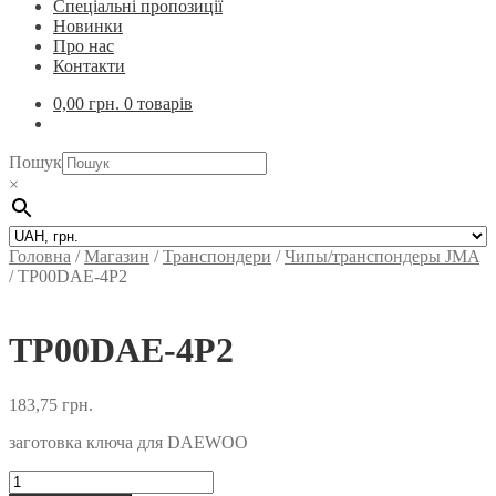
Спеціальні пропозиції
Новинки
Про нас
Контакти
0,00
грн.
0 товарів
Пошук
×
Головна
/
Магазин
/
Транспондери
/
Чипы/транспондеры JMA
/
TP00DAE-4P2
TP00DAE-4P2
183,75
грн.
заготовка ключа для DAEWOO
TP00DAE-