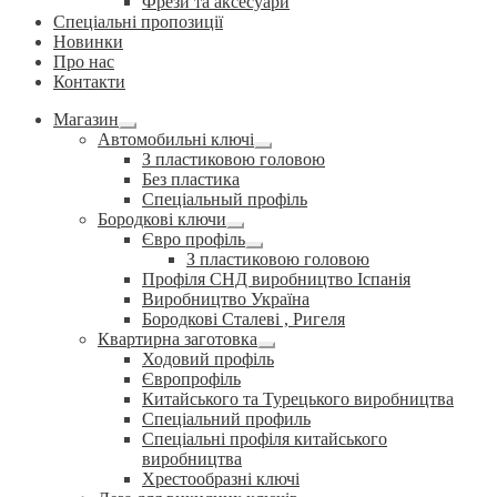
Фрези та аксесуари
Спеціальні пропозиції
Новинки
Про нас
Контакти
Магазин
Розгорнуте
Автомобильні ключі
вкладене
Розгорнуте
З пластиковою головою
меню
вкладене
Без пластика
меню
Спеціальный профіль
Бородкові ключи
Розгорнуте
Євро профіль
вкладене
Розгорнуте
З пластиковою головою
меню
вкладене
Профіля СНД виробництво Іспанія
меню
Виробництво Україна
Бородкові Сталеві , Ригеля
Квартирна заготовка
Розгорнуте
Ходовий профіль
вкладене
Європрофіль
меню
Китайського та Турецького виробництва
Спеціальний профиль
Спеціальні профіля китайського
виробництва
Хрестообразні ключі