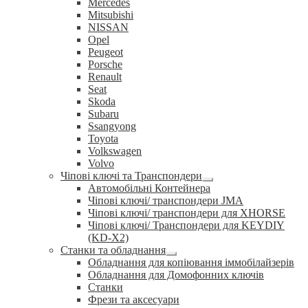
Mercedes
Mitsubishi
NISSAN
Opel
Peugeot
Porsche
Renault
Seat
Skoda
Subaru
Ssangyong
Toyota
Volkswagen
Volvo
Чіпові ключі та Транспондери
Розгорнуте
Автомобільні Контейнера
вкладене
Чіпові ключі/ транспондери JMA
меню
Чіпові ключі/ транспондери для XHORSE
Чіпові ключі/ Транспондери для KEYDIY
(KD-X2)
Станки та обладнання
Розгорнуте
Обладнання для копіювання іммобілайзерів
вкладене
Обладнання для Домофонних ключів
меню
Станки
Фрези та аксесуари