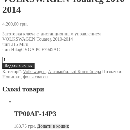
2014
4.200,00
грн.
Заготовка ключа с дистанционным управлением
VOLKSWAGEN Touareg 2010-2014
чип 315 МГц
чип HitagCVGA PCF7945AC
Оригинальный
Дистанционный
Додати в кошик
ключ
Категорії:
Volkswagen
,
Автомобильні Контейнера
Позначки:
для
Новинки
,
фольксваген
VOLKSWAGEN
Touareg
Схожі товари
2010-
2014
кількість
TP00AF-14P3
183,75
грн.
Додати в кошик