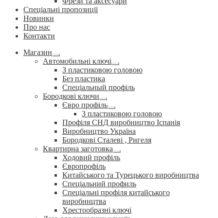
Фрези та аксесуари
Спеціальні пропозиції
Новинки
Про нас
Контакти
Магазин
Розгорнуте
Автомобильні ключі
вкладене
Розгорнуте
З пластиковою головою
меню
вкладене
Без пластика
меню
Спеціальный профіль
Бородкові ключи
Розгорнуте
Євро профіль
вкладене
Розгорнуте
З пластиковою головою
меню
вкладене
Профіля СНД виробництво Іспанія
меню
Виробництво Україна
Бородкові Сталеві , Ригеля
Квартирна заготовка
Розгорнуте
Ходовий профіль
вкладене
Європрофіль
меню
Китайського та Турецького виробництва
Спеціальний профиль
Спеціальні профіля китайського
виробництва
Хрестообразні ключі