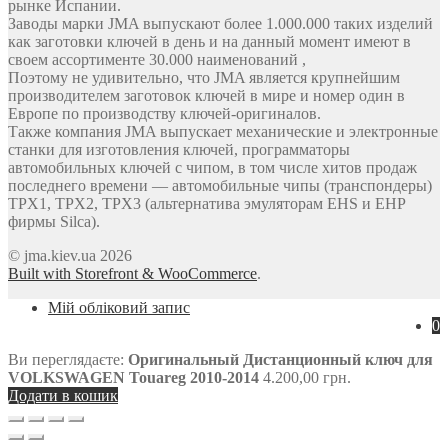
рынке Испании.
Заводы марки JMA выпускают более 1.000.000 таких изделий
как заготовки ключей в день и на данный момент имеют в
своем ассортименте 30.000 наименований ,
Поэтому не удивительно, что JMA является крупнейшим
производителем заготовок ключей в мире и номер один в
Европе по производству ключей-оригиналов.
Также компания JMA выпускает механические и электронные
станки для изготовления ключей, программаторы
автомобильных ключей с чипом, в том числе хитов продаж
последнего времени — автомобильные чипы (транспондеры)
TPX1, TPX2, TPX3 (альтернатива эмуляторам EHS и EHP
фирмы Silca).
© jma.kiev.ua 2026
Built with Storefront & WooCommerce
.
Мій обліковий запис
0
Ви переглядаєте:
Оригинальный Дистанционный ключ для
VOLKSWAGEN Touareg 2010-2014
4.200,00
грн.
Додати в кошик