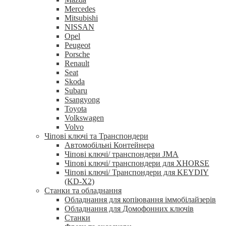
Mercedes
Mitsubishi
NISSAN
Opel
Peugeot
Porsche
Renault
Seat
Skoda
Subaru
Ssangyong
Toyota
Volkswagen
Volvo
Чіпові ключі та Транспондери
Автомобільні Контейнера
Чіпові ключі/ транспондери JMA
Чіпові ключі/ транспондери для XHORSE
Чіпові ключі/ Транспондери для KEYDIY
(KD-X2)
Станки та обладнання
Обладнання для копіювання іммобілайзерів
Обладнання для Домофонних ключів
Станки