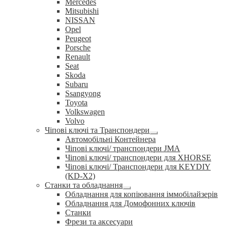
Mercedes
Mitsubishi
NISSAN
Opel
Peugeot
Porsche
Renault
Seat
Skoda
Subaru
Ssangyong
Toyota
Volkswagen
Volvo
Чіпові ключі та Транспондери
Розгорнуте
Автомобільні Контейнера
вкладене
Чіпові ключі/ транспондери JMA
меню
Чіпові ключі/ транспондери для XHORSE
Чіпові ключі/ Транспондери для KEYDIY
(KD-X2)
Станки та обладнання
Розгорнуте
Обладнання для копіювання іммобілайзерів
вкладене
Обладнання для Домофонних ключів
меню
Станки
Фрези та аксесуари