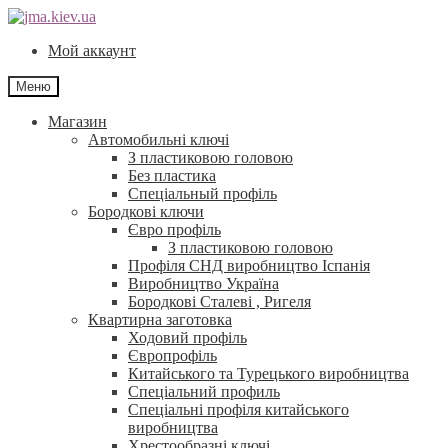
Перейти
Перейти
до
до
Мой аккаунт
навігації
контенту
Меню
Магазин
Автомобильні ключі
З пластиковою головою
Без пластика
Спеціальный профіль
Бородкові ключи
Євро профіль
З пластиковою головою
Профіля СНД виробництво Іспанія
Виробництво Україна
Бородкові Сталеві , Ригеля
Квартирна заготовка
Ходовий профіль
Європрофіль
Китайського та Турецького виробництва
Спеціальний профиль
Спеціальні профіля китайського
виробництва
Хрестообразні ключі