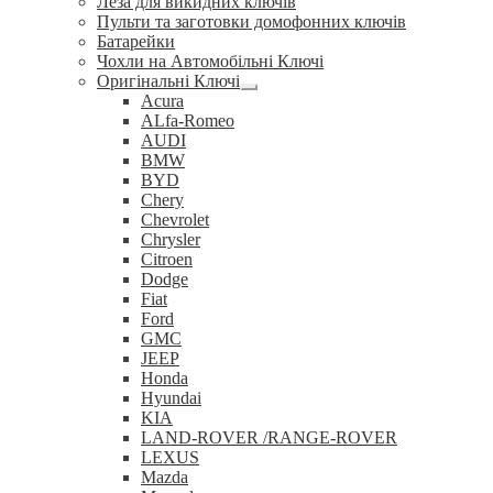
Леза для викидних ключів
Пульти та заготовки домофонних ключів
Батарейки
Чохли на Автомобільні Ключі
Оригінальні Ключі
Розгорнуте
Acura
вкладене
ALfa-Romeo
меню
AUDI
BMW
BYD
Chery
Chevrolet
Chrysler
Citroen
Dodge
Fiat
Ford
GMC
JEEP
Honda
Hyundai
KIA
LAND-ROVER /RANGE-ROVER
LEXUS
Mazda