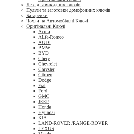
Леза для викидних ключів
Пульти та заготовки домофонних ключів
Батарейки
Чохли на Автомобільні Ключі
Оригінальні Ключі
Acura
ALfa-Romeo
AUDI
BMW
BYD
Chery
Chevrolet
Chrysler
Citroen
Dodge
Fiat
Ford
GMC
JEEP
Honda
Hyundai
KIA
LAND-ROVER /RANGE-ROVER
LEXUS
Mazda