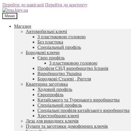
Перейти до навігації
Перейти до контенту
Меню
Магазин
Автомобильні ключі
З пластиковою головою
Без пластика
Спеціальный профіль
Бородкові ключи
Євро профіль
З пластиковою головою
Профіля СНД виробництво Іспанія
Виробництво Україна
Бородкові Сталеві , Ригеля
Квартирна заготовка
Ходовий профіль
Європрофіль
Китайського та Турецького виробництва
Спеціальний профиль
Спеціальні профіля китайського виробництва
Хрестообразні ключі
Леза для викидних ключів
Пульти та заготовки домофонних ключів