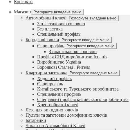
Контакти
Магазин
Розгорнуте вкладене меню
Автомобильні ключі
Розгорнуте вкладене меню
З пластиковою головою
Без пластика
Спеціальный профіль
Бородкові ключи
Розгорнуте вкладене меню
Євро профіль
Розгорнуте вкладене меню
З пластиковою головою
Профіля СНД виробництво Іспанія
Виробництво Україна
Бородкові Сталеві , Ригеля
Квартирна заготовка
Розгорнуте вкладене меню
Ходовий профіль
Європрофіль
Китайського та Турецького виробництва
Спеціальний профиль
Спеціальні профіля китайського виробництва
Хрестообразні ключі
Леза для викидних ключів
Пульти та заготовки домофонних ключів
Батарейки
Чохли на Автомобільні Ключі