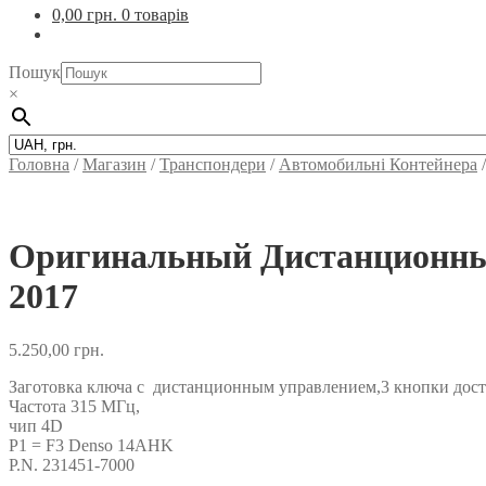
0,00
грн.
0 товарів
Пошук
×
Головна
/
Магазин
/
Транспондери
/
Автомобильні Контейнера
Оригинальный Дистанционный 
2017
5.250,00
грн.
Заготовка ключа с дистанционным управлением,3 кнопки доступ
Частота 315 МГц,
чип 4D
P1 = F3 Denso 14AHK
P.N. 231451-7000