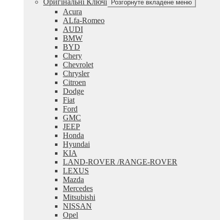
Оригінальні Ключі
Розгорнуте вкладене меню
Acura
ALfa-Romeo
AUDI
BMW
BYD
Chery
Chevrolet
Chrysler
Citroen
Dodge
Fiat
Ford
GMC
JEEP
Honda
Hyundai
KIA
LAND-ROVER /RANGE-ROVER
LEXUS
Mazda
Mercedes
Mitsubishi
NISSAN
Opel