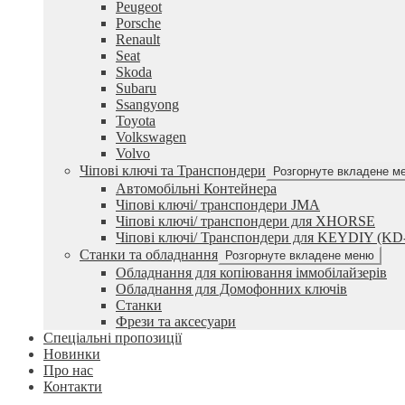
Peugeot
Porsche
Renault
Seat
Skoda
Subaru
Ssangyong
Toyota
Volkswagen
Volvo
Чіпові ключі та Транспондери
Розгорнуте вкладене м
Автомобільні Контейнера
Чіпові ключі/ транспондери JMA
Чіпові ключі/ транспондери для XHORSE
Чіпові ключі/ Транспондери для KEYDIY (KD
Станки та обладнання
Розгорнуте вкладене меню
Обладнання для копіювання іммобілайзерів
Обладнання для Домофонних ключів
Станки
Фрези та аксесуари
Спеціальні пропозиції
Новинки
Про нас
Контакти