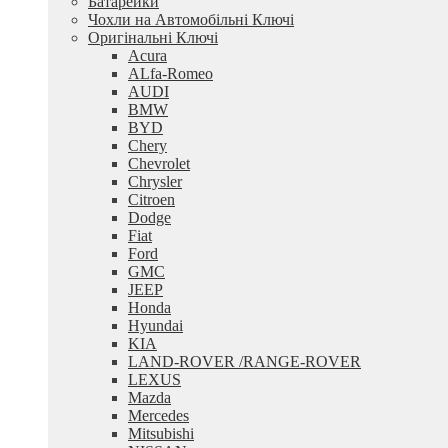
Батарейки
Чохли на Автомобільні Ключі
Оригінальні Ключі
Acura
ALfa-Romeo
AUDI
BMW
BYD
Chery
Chevrolet
Chrysler
Citroen
Dodge
Fiat
Ford
GMC
JEEP
Honda
Hyundai
KIA
LAND-ROVER /RANGE-ROVER
LEXUS
Mazda
Mercedes
Mitsubishi