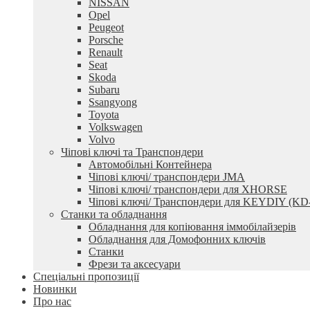
NISSAN
Opel
Peugeot
Porsche
Renault
Seat
Skoda
Subaru
Ssangyong
Toyota
Volkswagen
Volvo
Чіпові ключі та Транспондери
Автомобільні Контейнера
Чіпові ключі/ транспондери JMA
Чіпові ключі/ транспондери для XHORSE
Чіпові ключі/ Транспондери для KEYDIY (KD
Станки та обладнання
Обладнання для копіювання іммобілайзерів
Обладнання для Домофонних ключів
Станки
Фрези та аксесуари
Спеціальні пропозиції
Новинки
Про нас