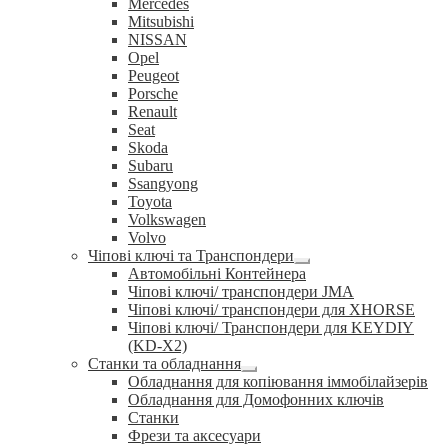
Mercedes
Mitsubishi
NISSAN
Opel
Peugeot
Porsche
Renault
Seat
Skoda
Subaru
Ssangyong
Toyota
Volkswagen
Volvo
Чіпові ключі та Транспондери
Розгорнуте
Автомобільні Контейнера
вкладене
Чіпові ключі/ транспондери JMA
меню
Чіпові ключі/ транспондери для XHORSE
Чіпові ключі/ Транспондери для KEYDIY
(KD-X2)
Станки та обладнання
Розгорнуте
Обладнання для копіювання іммобілайзерів
вкладене
Обладнання для Домофонних ключів
меню
Станки
Фрези та аксесуари