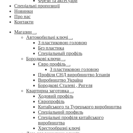
Фрези та аксесуари
Спеціальні пропозиції
Новинки
Про нас
Контакти
Магазин
Розгорнуте
Автомобильні ключі
вкладене
Розгорнуте
З пластиковою головою
меню
вкладене
Без пластика
меню
Спеціальный профіль
Бородкові ключи
Розгорнуте
Євро профіль
вкладене
Розгорнуте
З пластиковою головою
меню
вкладене
Профіля СНД виробництво Іспанія
меню
Виробництво Україна
Бородкові Сталеві , Ригеля
Квартирна заготовка
Розгорнуте
Ходовий профіль
вкладене
Європрофіль
меню
Китайського та Турецького виробництва
Спеціальний профиль
Спеціальні профіля китайського
виробництва
Хрестообразні ключі