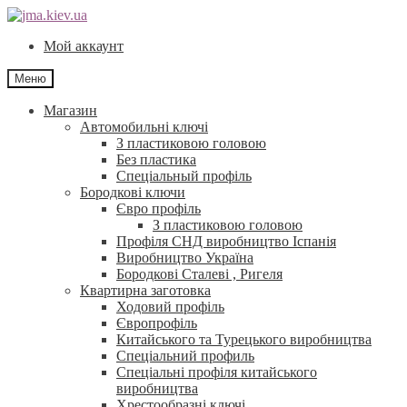
Перейти
Перейти
до
до
Мой аккаунт
навігації
контенту
Меню
Магазин
Автомобильні ключі
З пластиковою головою
Без пластика
Спеціальный профіль
Бородкові ключи
Євро профіль
З пластиковою головою
Профіля СНД виробництво Іспанія
Виробництво Україна
Бородкові Сталеві , Ригеля
Квартирна заготовка
Ходовий профіль
Європрофіль
Китайського та Турецького виробництва
Спеціальний профиль
Спеціальні профіля китайського
виробництва
Хрестообразні ключі