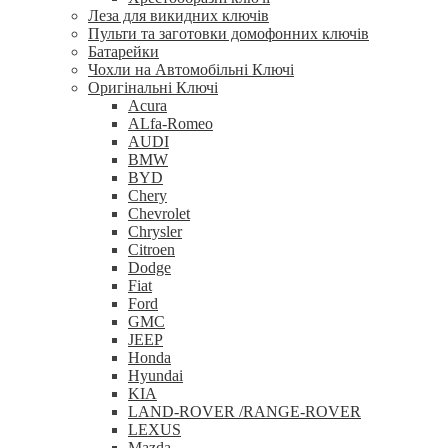
Леза для викидних ключів
Пульти та заготовки домофонних ключів
Батарейки
Чохли на Автомобільні Ключі
Оригінальні Ключі
Acura
ALfa-Romeo
AUDI
BMW
BYD
Chery
Chevrolet
Chrysler
Citroen
Dodge
Fiat
Ford
GMC
JEEP
Honda
Hyundai
KIA
LAND-ROVER /RANGE-ROVER
LEXUS
Mazda