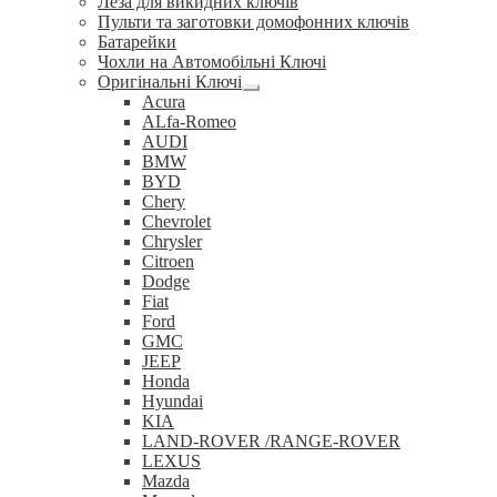
Леза для викидних ключів
Пульти та заготовки домофонних ключів
Батарейки
Чохли на Автомобільні Ключі
Оригінальні Ключі
Розгорнуте
Acura
вкладене
ALfa-Romeo
меню
AUDI
BMW
BYD
Chery
Chevrolet
Chrysler
Citroen
Dodge
Fiat
Ford
GMC
JEEP
Honda
Hyundai
KIA
LAND-ROVER /RANGE-ROVER
LEXUS
Mazda