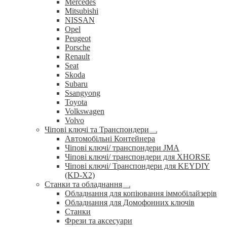
Mercedes
Mitsubishi
NISSAN
Opel
Peugeot
Porsche
Renault
Seat
Skoda
Subaru
Ssangyong
Toyota
Volkswagen
Volvo
Чіпові ключі та Транспондери
Розгорнуте
Автомобільні Контейнера
вкладене
Чіпові ключі/ транспондери JMA
меню
Чіпові ключі/ транспондери для XHORSE
Чіпові ключі/ Транспондери для KEYDIY
(KD-X2)
Станки та обладнання
Розгорнуте
Обладнання для копіювання іммобілайзерів
вкладене
Обладнання для Домофонних ключів
меню
Станки
Фрези та аксесуари