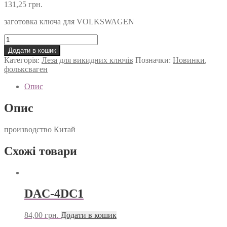
131,25
грн.
заготовка ключа для VOLKSWAGEN
Пластиковое
лезвие
Додати в кошик
смарт-
Категорія:
Леза для викидних ключів
Позначки:
Новинки
,
ключа
фольксваген
для
VOLKSWAGEN
Опис
кількість
Опис
производство Китай
Схожі товари
DAC-4DC1
84,00
грн.
Додати в кошик