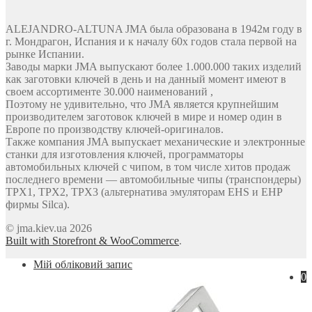
ALEJANDRO-ALTUNA JMA была образована в 1942м году в
г. Мондрагон, Испания и к началу 60х годов стала первой на
рынке Испании.
Заводы марки JMA выпускают более 1.000.000 таких изделий
как заготовки ключей в день и на данный момент имеют в
своем ассортименте 30.000 наименований ,
Поэтому не удивительно, что JMA является крупнейшим
производителем заготовок ключей в мире и номер один в
Европе по производству ключей-оригиналов.
Также компания JMA выпускает механические и электронные
станки для изготовления ключей, программаторы
автомобильных ключей с чипом, в том числе хитов продаж
последнего времени — автомобильные чипы (транспондеры)
TPX1, TPX2, TPX3 (альтернатива эмуляторам EHS и EHP
фирмы Silca).
© jma.kiev.ua 2026
Built with Storefront & WooCommerce
.
Мій обліковий запис
0