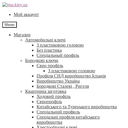
Перейти
Перейти
до
до
Мой аккаунт
навігації
контенту
Меню
Магазин
Автомобильні ключі
З пластиковою головою
Без пластика
Спеціальный профіль
Бородкові ключи
Євро профіль
З пластиковою головою
Профіля СНД виробництво Іспанія
Виробництво Україна
Бородкові Сталеві , Ригеля
Квартирна заготовка
Ходовий профіль
Європрофіль
Китайського та Турецького виробництва
Спеціальний профиль
Спеціальні профіля китайського
виробництва
Хрестообразні ключі