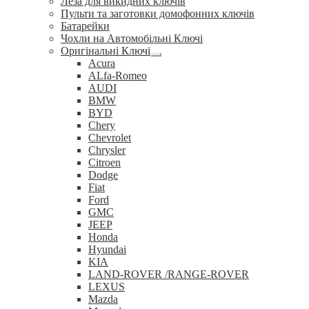
Леза для викидних ключів
Пульти та заготовки домофонних ключів
Батарейки
Чохли на Автомобільні Ключі
Оригінальні Ключі
Розгорнуте
Acura
вкладене
ALfa-Romeo
меню
AUDI
BMW
BYD
Chery
Chevrolet
Chrysler
Citroen
Dodge
Fiat
Ford
GMC
JEEP
Honda
Hyundai
KIA
LAND-ROVER /RANGE-ROVER
LEXUS
Mazda