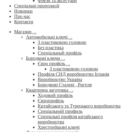
Фрези та аксесуари
Спеціальні пропозиції
Новинки
Про нас
Контакти
Магазин
Розгорнуте
Автомобильні ключі
вкладене
Розгорнуте
З пластиковою головою
меню
вкладене
Без пластика
меню
Спеціальный профіль
Бородкові ключи
Розгорнуте
Євро профіль
вкладене
Розгорнуте
З пластиковою головою
меню
вкладене
Профіля СНД виробництво Іспанія
меню
Виробництво Україна
Бородкові Сталеві , Ригеля
Квартирна заготовка
Розгорнуте
Ходовий профіль
вкладене
Європрофіль
меню
Китайського та Турецького виробництва
Спеціальний профиль
Спеціальні профіля китайського
виробництва
Хрестообразні ключі