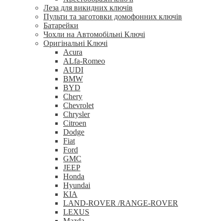
Леза для викидних ключів
Пульти та заготовки домофонних ключів
Батарейки
Чохли на Автомобільні Ключі
Оригінальні Ключі
Acura
ALfa-Romeo
AUDI
BMW
BYD
Chery
Chevrolet
Chrysler
Citroen
Dodge
Fiat
Ford
GMC
JEEP
Honda
Hyundai
KIA
LAND-ROVER /RANGE-ROVER
LEXUS
Mazda