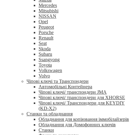
Mercedes
Mitsubishi
NISSAN
Opel
Peugeot
Porsche
Renault
Seat
Skoda
Subaru
Ssangyong
Toyota
Volkswagen
Volvo
Чіпові ключі та Транспондери
Автомобільні Контейнера
Чіпові ключі/ транспондери JMA
Чіпові ключі/ транспондери для XHORSE
Чіпові ключі/ Транспондери для KEYDIY
(KD-X2)
Станки та обладнання
Обладнання для копіювання іммобілайзерів
Обладнання для Домофонних ключів
Станки