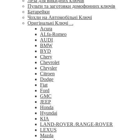
Леза для викидних ключів
Пульти та заготовки домофонних ключів
Батарейки
Чохли на Автомобільні Ключі
Оригінальні Ключі
Розгорнуте
Acura
вкладене
ALfa-Romeo
меню
AUDI
BMW
BYD
Chery
Chevrolet
Chrysler
Citroen
Dodge
Fiat
Ford
GMC
JEEP
Honda
Hyundai
KIA
LAND-ROVER /RANGE-ROVER
LEXUS
Mazda