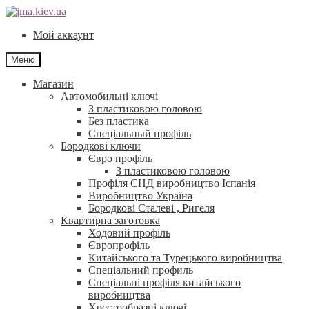
Перейти
Перейти
до
до
Мой аккаунт
навігації
контенту
Меню
Магазин
Автомобильні ключі
З пластиковою головою
Без пластика
Спеціальный профіль
Бородкові ключи
Євро профіль
З пластиковою головою
Профіля СНД виробництво Іспанія
Виробництво Україна
Бородкові Сталеві , Ригеля
Квартирна заготовка
Ходовий профіль
Європрофіль
Китайського та Турецького виробництва
Спеціальний профиль
Спеціальні профіля китайського
виробництва
Хрестообразні ключі