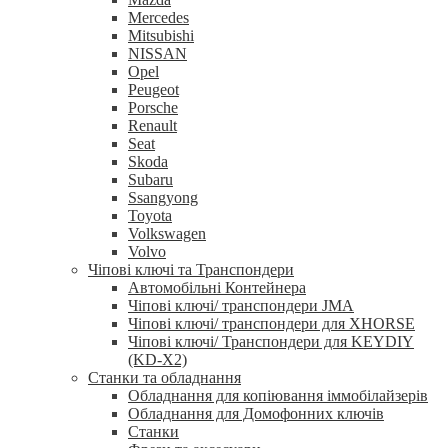
Mercedes
Mitsubishi
NISSAN
Opel
Peugeot
Porsche
Renault
Seat
Skoda
Subaru
Ssangyong
Toyota
Volkswagen
Volvo
Чіпові ключі та Транспондери
Автомобільні Контейнера
Чіпові ключі/ транспондери JMA
Чіпові ключі/ транспондери для XHORSE
Чіпові ключі/ Транспондери для KEYDIY
(KD-X2)
Станки та обладнання
Обладнання для копіювання іммобілайзерів
Обладнання для Домофонних ключів
Станки