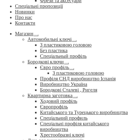
Фрези та аксесуари
Спеціальні пропозиції
Новинки
Про нас
Контакти
Магазин
Розгорнуте
Автомобильні ключі
вкладене
Розгорнуте
З пластиковою головою
меню
вкладене
Без пластика
меню
Спеціальный профіль
Бородкові ключи
Розгорнуте
Євро профіль
вкладене
Розгорнуте
З пластиковою головою
меню
вкладене
Профіля СНД виробництво Іспанія
меню
Виробництво Україна
Бородкові Сталеві , Ригеля
Квартирна заготовка
Розгорнуте
Ходовий профіль
вкладене
Європрофіль
меню
Китайського та Турецького виробництва
Спеціальний профиль
Спеціальні профіля китайського
виробництва
Хрестообразні ключі