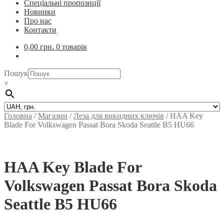
Спеціальні пропозиції
Новинки
Про нас
Контакти
0,00
грн.
0 товарів
Пошук
×
Головна
/
Магазин
/
Леза для викидних ключів
/
HAA Key
Blade For Volkswagen Passat Bora Skoda Seattle B5 HU66
HAA Key Blade For
Volkswagen Passat Bora Skoda
Seattle B5 HU66