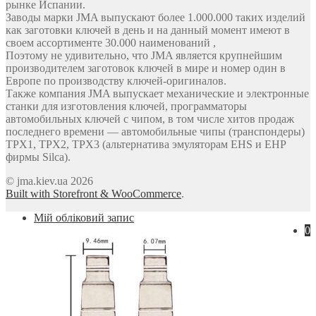
рынке Испании.
Заводы марки JMA выпускают более 1.000.000 таких изделий
как заготовки ключей в день и на данный момент имеют в
своем ассортименте 30.000 наименований ,
Поэтому не удивительно, что JMA является крупнейшим
производителем заготовок ключей в мире и номер один в
Европе по производству ключей-оригиналов.
Также компания JMA выпускает механические и электронные
станки для изготовления ключей, программаторы
автомобильных ключей с чипом, в том числе хитов продаж
последнего времени — автомобильные чипы (транспондеры)
TPX1, TPX2, TPX3 (альтернатива эмуляторам EHS и EHP
фирмы Silca).
© jma.kiev.ua 2026
Built with Storefront & WooCommerce
.
Мій обліковий запис
0