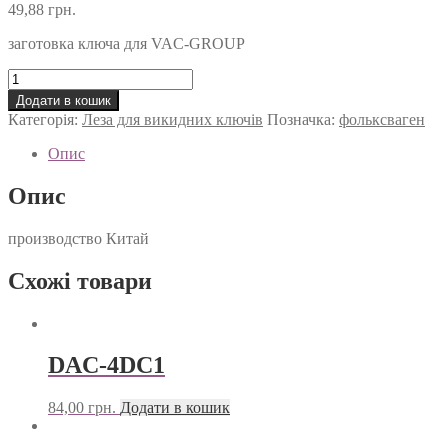
49,88
грн.
заготовка ключа для VAC-GROUP
HAA
Key
Додати в кошик
Blade
Категорія:
Леза для викидних ключів
Позначка:
фольксваген
For
Volkswagen
Опис
Passat
Bora
Опис
Skoda
Seattle
производство Китай
B5
HU66
кількість
Схожі товари
DAC-4DC1
84,00
грн.
Додати в кошик