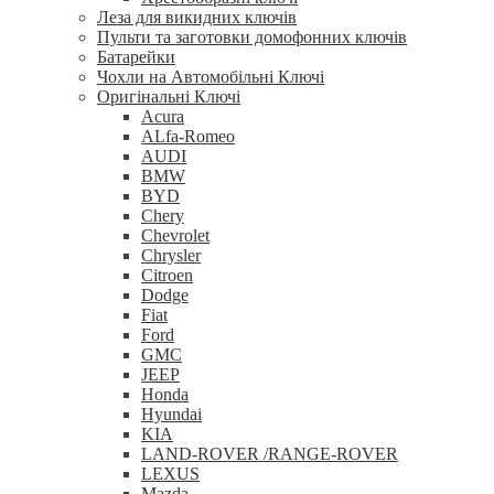
Леза для викидних ключів
Пульти та заготовки домофонних ключів
Батарейки
Чохли на Автомобільні Ключі
Оригінальні Ключі
Acura
ALfa-Romeo
AUDI
BMW
BYD
Chery
Chevrolet
Chrysler
Citroen
Dodge
Fiat
Ford
GMC
JEEP
Honda
Hyundai
KIA
LAND-ROVER /RANGE-ROVER
LEXUS
Mazda