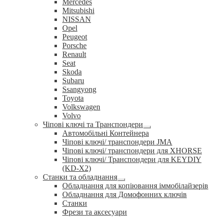
Mercedes
Mitsubishi
NISSAN
Opel
Peugeot
Porsche
Renault
Seat
Skoda
Subaru
Ssangyong
Toyota
Volkswagen
Volvo
Чіпові ключі та Транспондери
Розгорнуте
Автомобільні Контейнера
вкладене
Чіпові ключі/ транспондери JMA
меню
Чіпові ключі/ транспондери для XHORSE
Чіпові ключі/ Транспондери для KEYDIY
(KD-X2)
Станки та обладнання
Розгорнуте
Обладнання для копіювання іммобілайзерів
вкладене
Обладнання для Домофонних ключів
меню
Станки
Фрези та аксесуари