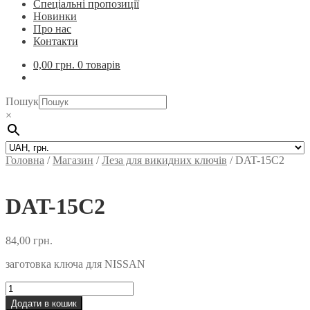
Спеціальні пропозиції
Новинки
Про нас
Контакти
0,00
грн.
0 товарів
Пошук
×
Головна
/
Магазин
/
Леза для викидних ключів
/
DAT-15C2
DAT-15C2
84,00
грн.
заготовка ключа для NISSAN
DAT-
15C2
Додати в кошик