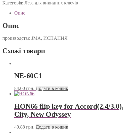
кількість
Категорія:
Леза для викидних ключів
Опис
Опис
производство JMA, ИСПАНИЯ
Схожі товари
NE-60C1
84,00
грн.
Додати в кошик
HON66 flip key for Accord(2.4/3.0),
City, New Odyssey
49,88
грн.
Додати в кошик