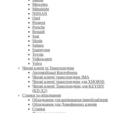
Mercedes
Mitsubishi
NISSAN
Opel
Peugeot
Porsche
Renault
Seat
Skoda
Subaru
Ssangyong
Toyota
Volkswagen
Volvo
Чіпові ключі та Транспондери
Автомобільні Контейнера
Чіпові ключі/ транспондери JMA
Чіпові ключі/ транспондери для XHORSE
Чіпові ключі/ Транспондери для KEYDIY
(KD-X2)
Станки та обладнання
Обладнання для копіювання іммобілайзерів
Обладнання для Домофонних ключів
Станки