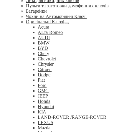
Леза для викидних ключів
Пульти та заготовки домофонних ключів
Батарейки
Чохли на Автомобільні Ключі
Оригінальні Ключі
Розгорнуте
Acura
вкладене
ALfa-Romeo
меню
AUDI
BMW
BYD
Chery
Chevrolet
Chrysler
Citroen
Dodge
Fiat
Ford
GMC
JEEP
Honda
Hyundai
KIA
LAND-ROVER /RANGE-ROVER
LEXUS
Mazda