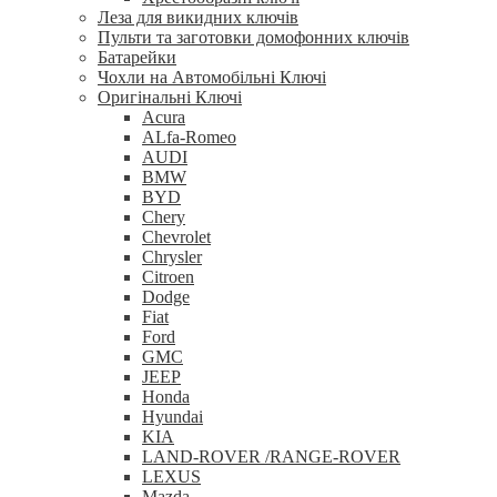
Леза для викидних ключів
Пульти та заготовки домофонних ключів
Батарейки
Чохли на Автомобільні Ключі
Оригінальні Ключі
Acura
ALfa-Romeo
AUDI
BMW
BYD
Chery
Chevrolet
Chrysler
Citroen
Dodge
Fiat
Ford
GMC
JEEP
Honda
Hyundai
KIA
LAND-ROVER /RANGE-ROVER
LEXUS
Mazda