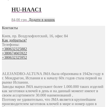
HU-HAAC1
84,00
грн.
Додати в кошик
Контакты
Киев, пр. Воздухофлотский, 16, офис 84
Как добраться?
Телефоны:
+380632325882
+380674665922
+380632325952
ALEJANDRO-ALTUNA JMA была образована в 1942м году в
г. Мондрагон, Испания и к началу 60х годов стала первой на
рынке Испании.
Заводы марки JMA выпускают более 1.000.000 таких изделий
как заготовки ключей в день и на данный момент имеют в
своем ассортименте 30.000 наименований ,
Поэтому не удивительно, что JMA является крупнейшим
производителем заготовок ключей в мире и номер один в