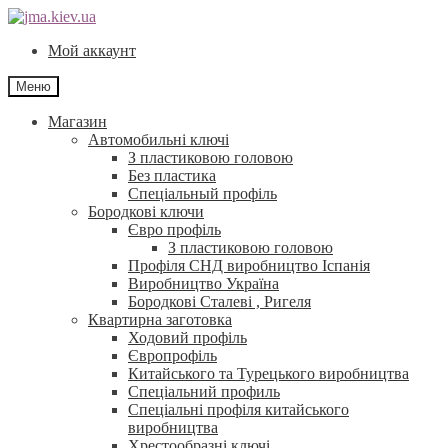
Перейти
Перейти
до
до
Мой аккаунт
навігації
контенту
Меню
Магазин
Автомобильні ключі
З пластиковою головою
Без пластика
Спеціальный профіль
Бородкові ключи
Євро профіль
З пластиковою головою
Профіля СНД виробництво Іспанія
Виробництво Україна
Бородкові Сталеві , Ригеля
Квартирна заготовка
Ходовий профіль
Європрофіль
Китайського та Турецького виробництва
Спеціальний профиль
Спеціальні профіля китайського
виробництва
Хрестообразні ключі