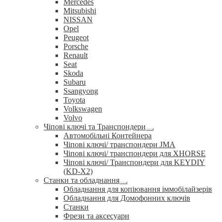
Mercedes
Mitsubishi
NISSAN
Opel
Peugeot
Porsche
Renault
Seat
Skoda
Subaru
Ssangyong
Toyota
Volkswagen
Volvo
Чіпові ключі та Транспондери
Розгорнуте
Автомобільні Контейнера
вкладене
Чіпові ключі/ транспондери JMA
меню
Чіпові ключі/ транспондери для XHORSE
Чіпові ключі/ Транспондери для KEYDIY
(KD-X2)
Станки та обладнання
Розгорнуте
Обладнання для копіювання іммобілайзерів
вкладене
Обладнання для Домофонних ключів
меню
Станки
Фрези та аксесуари