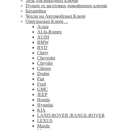
Леза для викидних ключів
Пульти та заготовки домофонних ключів
Батарейки
Чохли на Автомобільні Ключі
Оригінальні Ключі
Розгорнуте
Acura
вкладене
ALfa-Romeo
меню
AUDI
BMW
BYD
Chery
Chevrolet
Chrysler
Citroen
Dodge
Fiat
Ford
GMC
JEEP
Honda
Hyundai
KIA
LAND-ROVER /RANGE-ROVER
LEXUS
Mazda