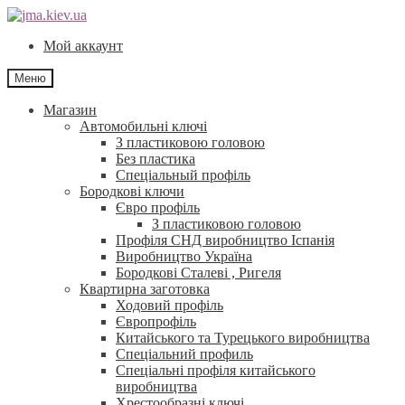
Перейти
Перейти
до
до
Мой аккаунт
навігації
контенту
Меню
Магазин
Автомобильні ключі
З пластиковою головою
Без пластика
Спеціальный профіль
Бородкові ключи
Євро профіль
З пластиковою головою
Профіля СНД виробництво Іспанія
Виробництво Україна
Бородкові Сталеві , Ригеля
Квартирна заготовка
Ходовий профіль
Європрофіль
Китайського та Турецького виробництва
Спеціальний профиль
Спеціальні профіля китайського
виробництва
Хрестообразні ключі