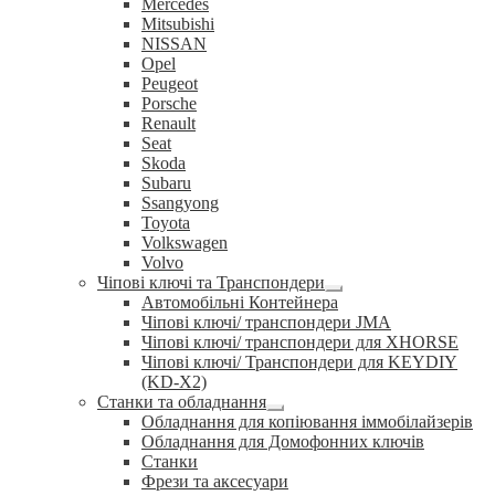
Mercedes
Mitsubishi
NISSAN
Opel
Peugeot
Porsche
Renault
Seat
Skoda
Subaru
Ssangyong
Toyota
Volkswagen
Volvo
Чіпові ключі та Транспондери
Розгорнуте
Автомобільні Контейнера
вкладене
Чіпові ключі/ транспондери JMA
меню
Чіпові ключі/ транспондери для XHORSE
Чіпові ключі/ Транспондери для KEYDIY
(KD-X2)
Станки та обладнання
Розгорнуте
Обладнання для копіювання іммобілайзерів
вкладене
Обладнання для Домофонних ключів
меню
Станки
Фрези та аксесуари