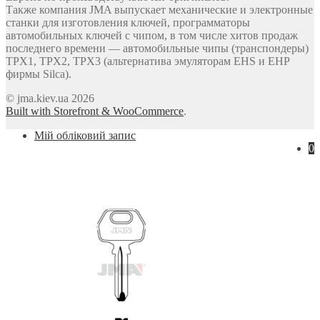
Также компания JMA выпускает механические и электронные
станки для изготовления ключей, программаторы
автомобильных ключей с чипом, в том числе хитов продаж
последнего времени — автомобильные чипы (транспондеры)
TPX1, TPX2, TPX3 (альтернатива эмуляторам EHS и EHP
фирмы Silca).
© jma.kiev.ua 2026
Built with Storefront & WooCommerce
.
Мій обліковий запис
0