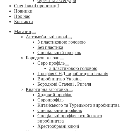
Фрези та аксесуари
Спеціальні пропозиції
Новинки
Про нас
Контакти
Магазин
Розгорнуте
Автомобильні ключі
вкладене
Розгорнуте
З пластиковою головою
меню
вкладене
Без пластика
меню
Спеціальный профіль
Бородкові ключи
Розгорнуте
Євро профіль
вкладене
Розгорнуте
З пластиковою головою
меню
вкладене
Профіля СНД виробництво Іспанія
меню
Виробництво Україна
Бородкові Сталеві , Ригеля
Квартирна заготовка
Розгорнуте
Ходовий профіль
вкладене
Європрофіль
меню
Китайського та Турецького виробництва
Спеціальний профиль
Спеціальні профіля китайського
виробництва
Хрестообразні ключі