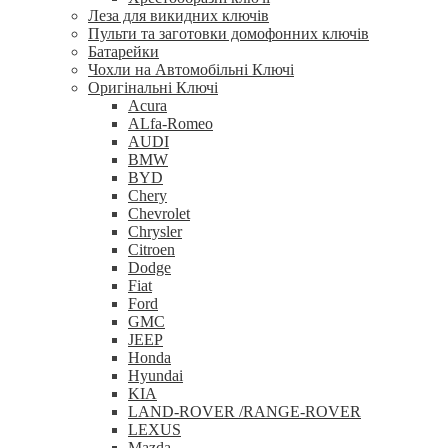
Леза для викидних ключів
Пульти та заготовки домофонних ключів
Батарейки
Чохли на Автомобільні Ключі
Оригінальні Ключі
Acura
ALfa-Romeo
AUDI
BMW
BYD
Chery
Chevrolet
Chrysler
Citroen
Dodge
Fiat
Ford
GMC
JEEP
Honda
Hyundai
KIA
LAND-ROVER /RANGE-ROVER
LEXUS
Mazda