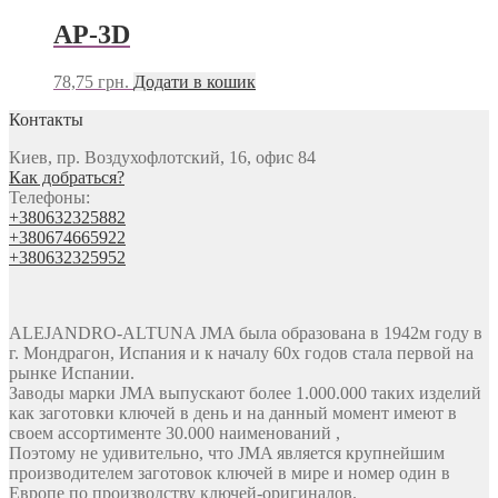
AP-3D
78,75
грн.
Додати в кошик
Контакты
Киев, пр. Воздухофлотский, 16, офис 84
Как добраться?
Телефоны:
+380632325882
+380674665922
+380632325952
ALEJANDRO-ALTUNA JMA была образована в 1942м году в
г. Мондрагон, Испания и к началу 60х годов стала первой на
рынке Испании.
Заводы марки JMA выпускают более 1.000.000 таких изделий
как заготовки ключей в день и на данный момент имеют в
своем ассортименте 30.000 наименований ,
Поэтому не удивительно, что JMA является крупнейшим
производителем заготовок ключей в мире и номер один в
Европе по производству ключей-оригиналов.