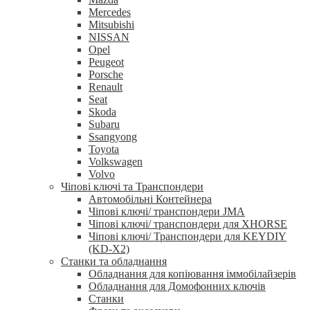
Mercedes
Mitsubishi
NISSAN
Opel
Peugeot
Porsche
Renault
Seat
Skoda
Subaru
Ssangyong
Toyota
Volkswagen
Volvo
Чіпові ключі та Транспондери
Автомобільні Контейнера
Чіпові ключі/ транспондери JMA
Чіпові ключі/ транспондери для XHORSE
Чіпові ключі/ Транспондери для KEYDIY
(KD-X2)
Станки та обладнання
Обладнання для копіювання іммобілайзерів
Обладнання для Домофонних ключів
Станки