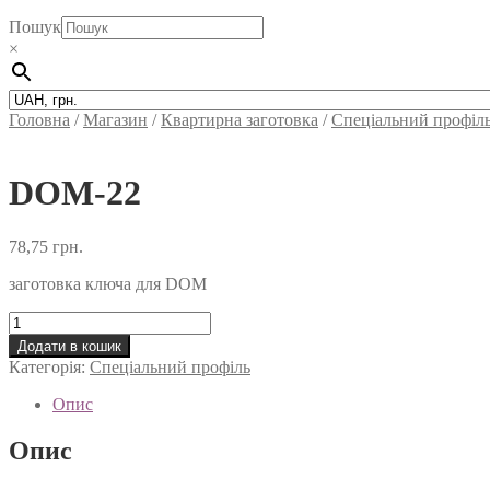
Пошук
×
Головна
/
Магазин
/
Квартирна заготовка
/
Спеціальний профіл
DOM-22
78,75
грн.
заготовка ключа для DOM
DOM-
22
Додати в кошик
кількість
Категорія:
Спеціальний профіль
Опис
Опис