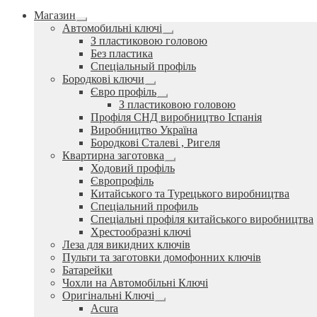
Магазин
Розгорнуте
Автомобильні ключі
вкладене
Розгорнуте
З пластиковою головою
меню
вкладене
Без пластика
меню
Спеціальный профіль
Бородкові ключи
Розгорнуте
Євро профіль
вкладене
Розгорнуте
З пластиковою головою
меню
вкладене
Профіля СНД виробництво Іспанія
меню
Виробництво Україна
Бородкові Сталеві , Ригеля
Квартирна заготовка
Розгорнуте
Ходовий профіль
вкладене
Європрофіль
меню
Китайського та Турецького виробництва
Спеціальний профиль
Спеціальні профіля китайського виробництва
Хрестообразні ключі
Леза для викидних ключів
Пульти та заготовки домофонних ключів
Батарейки
Чохли на Автомобільні Ключі
Оригінальні Ключі
Розгорнуте
Acura
вкладене