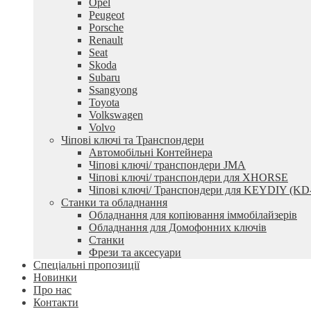
Opel
Peugeot
Porsche
Renault
Seat
Skoda
Subaru
Ssangyong
Toyota
Volkswagen
Volvo
Чіпові ключі та Транспондери
Автомобільні Контейнера
Чіпові ключі/ транспондери JMA
Чіпові ключі/ транспондери для XHORSE
Чіпові ключі/ Транспондери для KEYDIY (KD
Станки та обладнання
Обладнання для копіювання іммобілайзерів
Обладнання для Домофонних ключів
Станки
Фрези та аксесуари
Спеціальні пропозиції
Новинки
Про нас
Контакти