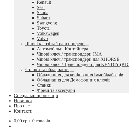
Renault
Seat
Skoda
Subaru
Ssangyong
Toyota
Volkswagen
Volvo
Чіпові ключі та Транспондери
Розгорнуте
Автомобільні Контейнера
вкладене
Чіпові ключі/ транспондери JMA
меню
Чіпові ключі/ транспондери для XHORSE
Чіпові ключі/ Транспондери для KEYDIY (KD
Станки та обладнання
Розгорнуте
Обладнання для копіювання іммобілайзерів
вкладене
Обладнання для Домофонних ключів
меню
Станки
Фрези та аксесуари
Спеціальні пропозиції
Новинки
Про нас
Контакти
0,00
грн.
0 товарів