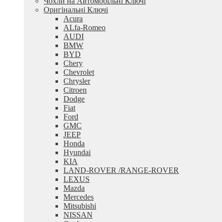
Чохли на Автомобільні Ключі
Оригінальні Ключі
Acura
ALfa-Romeo
AUDI
BMW
BYD
Chery
Chevrolet
Chrysler
Citroen
Dodge
Fiat
Ford
GMC
JEEP
Honda
Hyundai
KIA
LAND-ROVER /RANGE-ROVER
LEXUS
Mazda
Mercedes
Mitsubishi
NISSAN