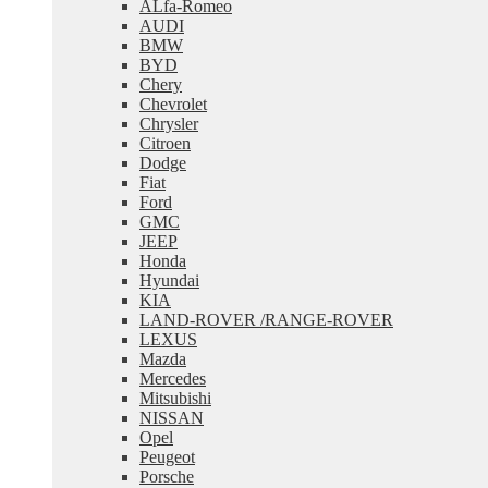
ALfa-Romeo
меню
AUDI
BMW
BYD
Chery
Chevrolet
Chrysler
Citroen
Dodge
Fiat
Ford
GMC
JEEP
Honda
Hyundai
KIA
LAND-ROVER /RANGE-ROVER
LEXUS
Mazda
Mercedes
Mitsubishi
NISSAN
Opel
Peugeot
Porsche