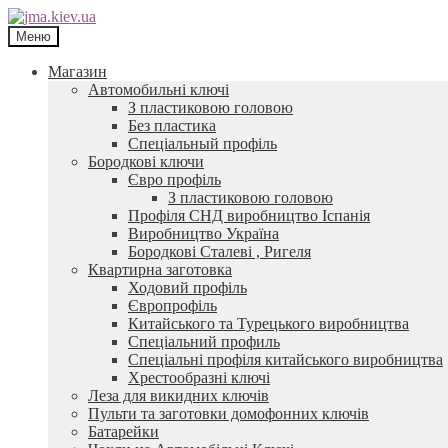
Перейти
Перейти
до
до
Меню
навігації
контенту
Магазин
Автомобильні ключі
З пластиковою головою
Без пластика
Спеціальный профіль
Бородкові ключи
Євро профіль
З пластиковою головою
Профіля СНД виробництво Іспанія
Виробництво Україна
Бородкові Сталеві , Ригеля
Квартирна заготовка
Ходовий профіль
Європрофіль
Китайського та Турецького виробництва
Спеціальний профиль
Спеціальні профіля китайського виробництва
Хрестообразні ключі
Леза для викидних ключів
Пульти та заготовки домофонних ключів
Батарейки