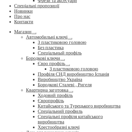
Фрези та аксесуари
Спеціальні пропозиції
Новинки
Про нас
Контакти
Магазин
Розгорнуте
Автомобильні ключі
вкладене
Розгорнуте
З пластиковою головою
меню
вкладене
Без пластика
меню
Спеціальный профіль
Бородкові ключи
Розгорнуте
Євро профіль
вкладене
Розгорнуте
З пластиковою головою
меню
вкладене
Профіля СНД виробництво Іспанія
меню
Виробництво Україна
Бородкові Сталеві , Ригеля
Квартирна заготовка
Розгорнуте
Ходовий профіль
вкладене
Європрофіль
меню
Китайського та Турецького виробництва
Спеціальний профиль
Спеціальні профіля китайського
виробництва
Хрестообразні ключі