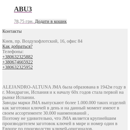
ABU3
78,75
грн.
Додати в кошик
Контакты
Киев, пр. Воздухофлотский, 16, офис 84
Как добраться?
Телефоны:
+380632325882
+380674665922
+380632325952
ALEJANDRO-ALTUNA JMA была образована в 1942м году в
г. Мондрагон, Испания и к началу 60х годов стала первой на
рынке Испании.
Заводы марки JMA выпускают более 1.000.000 таких изделий
как заготовки ключей в день и на данный момент имеют в
своем ассортименте 30.000 наименований ,
Поэтому не удивительно, что JMA является крупнейшим
производителем заготовок ключей в мире и номер один в
Европе по производству ключей-оригиналов.