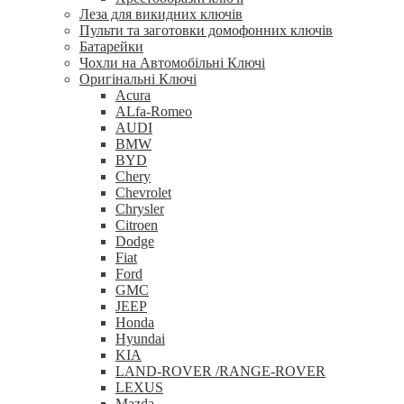
Леза для викидних ключів
Пульти та заготовки домофонних ключів
Батарейки
Чохли на Автомобільні Ключі
Оригінальні Ключі
Acura
ALfa-Romeo
AUDI
BMW
BYD
Chery
Chevrolet
Chrysler
Citroen
Dodge
Fiat
Ford
GMC
JEEP
Honda
Hyundai
KIA
LAND-ROVER /RANGE-ROVER
LEXUS
Mazda