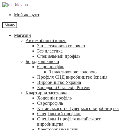
Перейти
Перейти
до
до
Мой аккаунт
навігації
контенту
Меню
Магазин
Автомобильні ключі
З пластиковою головою
Без пластика
Спеціальный профіль
Бородкові ключи
Євро профіль
З пластиковою головою
Профіля СНД виробництво Іспанія
Виробництво Україна
Бородкові Сталеві , Ригеля
Квартирна заготовка
Ходовий профіль
Європрофіль
Китайського та Турецького виробництва
Спеціальний профиль
Спеціальні профіля китайського
виробництва
Хрестообразні ключі