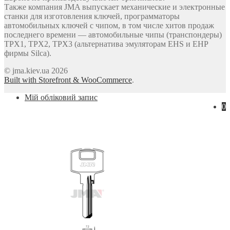
Также компания JMA выпускает механические и электронные
станки для изготовления ключей, программаторы
автомобильных ключей с чипом, в том числе хитов продаж
последнего времени — автомобильные чипы (транспондеры)
TPX1, TPX2, TPX3 (альтернатива эмуляторам EHS и EHP
фирмы Silca).
© jma.kiev.ua 2026
Built with Storefront & WooCommerce
.
Мій обліковий запис
0