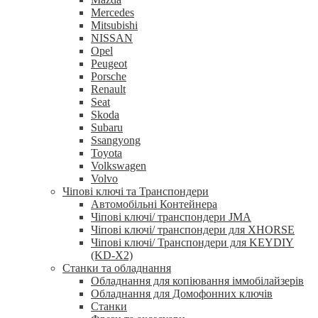
Mercedes
Mitsubishi
NISSAN
Opel
Peugeot
Porsche
Renault
Seat
Skoda
Subaru
Ssangyong
Toyota
Volkswagen
Volvo
Чіпові ключі та Транспондери
Автомобільні Контейнера
Чіпові ключі/ транспондери JMA
Чіпові ключі/ транспондери для XHORSE
Чіпові ключі/ Транспондери для KEYDIY
(KD-X2)
Станки та обладнання
Обладнання для копіювання іммобілайзерів
Обладнання для Домофонних ключів
Станки