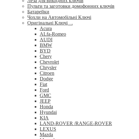
Леза для викидних ключів
Пульти та заготовки домофонних ключів
Батарейки
Чохли на Автомобільні Ключі
Оригінальні Ключі
Розгорнуте
Acura
вкладене
ALfa-Romeo
меню
AUDI
BMW
BYD
Chery
Chevrolet
Chrysler
Citroen
Dodge
Fiat
Ford
GMC
JEEP
Honda
Hyundai
KIA
LAND-ROVER /RANGE-ROVER
LEXUS
Mazda