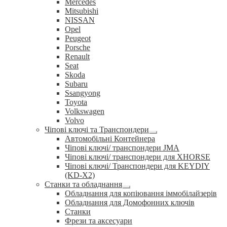
Mercedes
Mitsubishi
NISSAN
Opel
Peugeot
Porsche
Renault
Seat
Skoda
Subaru
Ssangyong
Toyota
Volkswagen
Volvo
Чіпові ключі та Транспондери
Розгорнуте
Автомобільні Контейнера
вкладене
Чіпові ключі/ транспондери JMA
меню
Чіпові ключі/ транспондери для XHORSE
Чіпові ключі/ Транспондери для KEYDIY
(KD-X2)
Станки та обладнання
Розгорнуте
Обладнання для копіювання іммобілайзерів
вкладене
Обладнання для Домофонних ключів
меню
Станки
Фрези та аксесуари