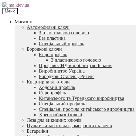
Перейти
Перейти
до
до
Меню
навігації
контенту
Магазин
Автомобильні ключі
З пластиковою головою
Без пластика
Спеціальный профіль
Бородкові ключи
Євро профіль
З пластиковою головою
Профіля СНД виробництво Іспанія
Виробництво Україна
Бородкові Сталеві , Ригеля
Квартирна заготовка
Ходовий профіль
Європрофіль
Китайського та Турецького виробництва
Спеціальний профиль
Спеціальні профіля китайського виробництва
Хрестообразні ключі
Леза для викидних ключів
Пульти та заготовки домофонних ключів
Батарейки