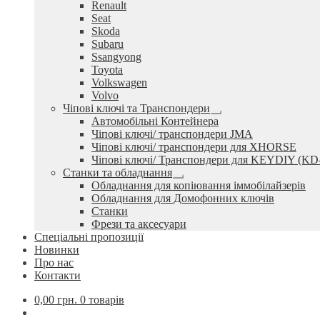
Renault
Seat
Skoda
Subaru
Ssangyong
Toyota
Volkswagen
Volvo
Чіпові ключі та Транспондери
Розгорнуте
Автомобільні Контейнера
вкладене
Чіпові ключі/ транспондери JMA
меню
Чіпові ключі/ транспондери для XHORSE
Чіпові ключі/ Транспондери для KEYDIY (KD
Станки та обладнання
Розгорнуте
Обладнання для копіювання іммобілайзерів
вкладене
Обладнання для Домофонних ключів
меню
Станки
Фрези та аксесуари
Спеціальні пропозиції
Новинки
Про нас
Контакти
0,00
грн.
0 товарів