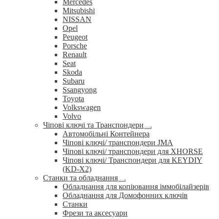
Mercedes
Mitsubishi
NISSAN
Opel
Peugeot
Porsche
Renault
Seat
Skoda
Subaru
Ssangyong
Toyota
Volkswagen
Volvo
Чіпові ключі та Транспондери
Розгорнуте
Автомобільні Контейнера
вкладене
Чіпові ключі/ транспондери JMA
меню
Чіпові ключі/ транспондери для XHORSE
Чіпові ключі/ Транспондери для KEYDIY
(KD-X2)
Станки та обладнання
Розгорнуте
Обладнання для копіювання іммобілайзерів
вкладене
Обладнання для Домофонних ключів
меню
Станки
Фрези та аксесуари