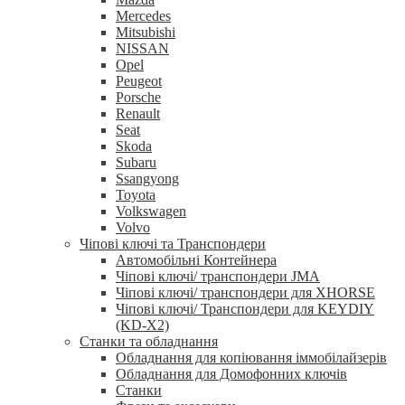
Mercedes
Mitsubishi
NISSAN
Opel
Peugeot
Porsche
Renault
Seat
Skoda
Subaru
Ssangyong
Toyota
Volkswagen
Volvo
Чіпові ключі та Транспондери
Автомобільні Контейнера
Чіпові ключі/ транспондери JMA
Чіпові ключі/ транспондери для XHORSE
Чіпові ключі/ Транспондери для KEYDIY
(KD-X2)
Станки та обладнання
Обладнання для копіювання іммобілайзерів
Обладнання для Домофонних ключів
Станки