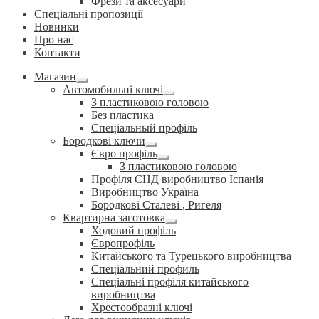
Фрези та аксесуари
Спеціальні пропозиції
Новинки
Про нас
Контакти
Магазин
Розгорнуте
Автомобильні ключі
вкладене
Розгорнуте
З пластиковою головою
меню
вкладене
Без пластика
меню
Спеціальный профіль
Бородкові ключи
Розгорнуте
Євро профіль
вкладене
Розгорнуте
З пластиковою головою
меню
вкладене
Профіля СНД виробництво Іспанія
меню
Виробництво Україна
Бородкові Сталеві , Ригеля
Квартирна заготовка
Розгорнуте
Ходовий профіль
вкладене
Європрофіль
меню
Китайського та Турецького виробництва
Спеціальний профиль
Спеціальні профіля китайського
виробництва
Хрестообразні ключі