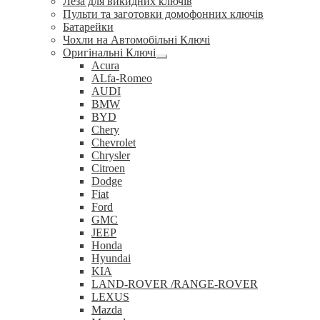
Леза для викидних ключів
Пульти та заготовки домофонних ключів
Батарейки
Чохли на Автомобільні Ключі
Оригінальні Ключі
Розгорнуте
Acura
вкладене
ALfa-Romeo
меню
AUDI
BMW
BYD
Chery
Chevrolet
Chrysler
Citroen
Dodge
Fiat
Ford
GMC
JEEP
Honda
Hyundai
KIA
LAND-ROVER /RANGE-ROVER
LEXUS
Mazda