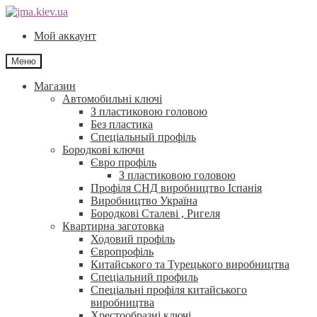
Перейти
Перейти
до
до
Мой аккаунт
навігації
контенту
Меню
Магазин
Автомобильні ключі
З пластиковою головою
Без пластика
Спеціальный профіль
Бородкові ключи
Євро профіль
З пластиковою головою
Профіля СНД виробництво Іспанія
Виробництво Україна
Бородкові Сталеві , Ригеля
Квартирна заготовка
Ходовий профіль
Європрофіль
Китайського та Турецького виробництва
Спеціальний профиль
Спеціальні профіля китайського
виробництва
Хрестообразні ключі