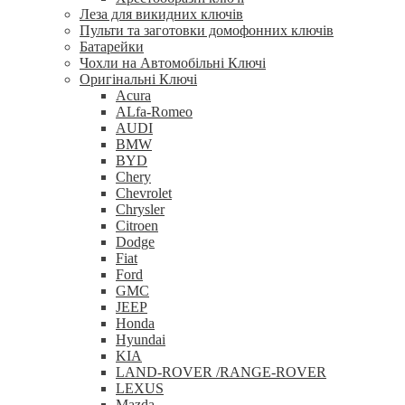
Леза для викидних ключів
Пульти та заготовки домофонних ключів
Батарейки
Чохли на Автомобільні Ключі
Оригінальні Ключі
Acura
ALfa-Romeo
AUDI
BMW
BYD
Chery
Chevrolet
Chrysler
Citroen
Dodge
Fiat
Ford
GMC
JEEP
Honda
Hyundai
KIA
LAND-ROVER /RANGE-ROVER
LEXUS
Mazda