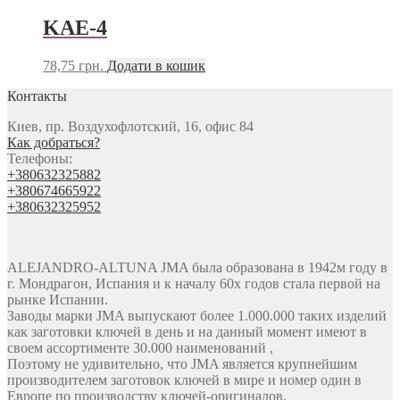
KAE-4
78,75
грн.
Додати в кошик
Контакты
Киев, пр. Воздухофлотский, 16, офис 84
Как добраться?
Телефоны:
+380632325882
+380674665922
+380632325952
ALEJANDRO-ALTUNA JMA была образована в 1942м году в
г. Мондрагон, Испания и к началу 60х годов стала первой на
рынке Испании.
Заводы марки JMA выпускают более 1.000.000 таких изделий
как заготовки ключей в день и на данный момент имеют в
своем ассортименте 30.000 наименований ,
Поэтому не удивительно, что JMA является крупнейшим
производителем заготовок ключей в мире и номер один в
Европе по производству ключей-оригиналов.