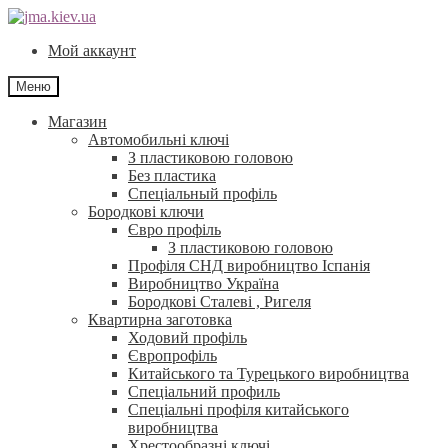
Перейти
Перейти
до
до
Мой аккаунт
навігації
контенту
Меню
Магазин
Автомобильні ключі
З пластиковою головою
Без пластика
Спеціальный профіль
Бородкові ключи
Євро профіль
З пластиковою головою
Профіля СНД виробництво Іспанія
Виробництво Україна
Бородкові Сталеві , Ригеля
Квартирна заготовка
Ходовий профіль
Європрофіль
Китайського та Турецького виробництва
Спеціальний профиль
Спеціальні профіля китайського
виробництва
Хрестообразні ключі