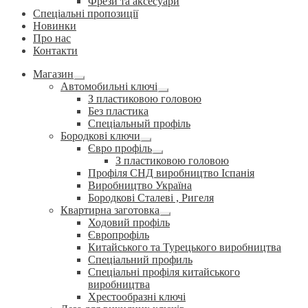
Фрези та аксесуари
Спеціальні пропозиції
Новинки
Про нас
Контакти
Магазин
Розгорнуте
Автомобильні ключі
вкладене
Розгорнуте
З пластиковою головою
меню
вкладене
Без пластика
меню
Спеціальный профіль
Бородкові ключи
Розгорнуте
Євро профіль
вкладене
Розгорнуте
З пластиковою головою
меню
вкладене
Профіля СНД виробництво Іспанія
меню
Виробництво Україна
Бородкові Сталеві , Ригеля
Квартирна заготовка
Розгорнуте
Ходовий профіль
вкладене
Європрофіль
меню
Китайського та Турецького виробництва
Спеціальний профиль
Спеціальні профіля китайського
виробництва
Хрестообразні ключі