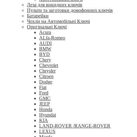
Леза для викидних ключів
Пульти та заготовки домофонних ключів
Батарейки
Чохли на Автомобільні Ключі
Оригінальні Ключі
Acura
ALfa-Romeo
AUDI
BMW
BYD
Chery
Chevrolet
Chrysler
Citroen
Dodge
Fiat
Ford
GMC
JEEP
Honda
Hyundai
KIA
LAND-ROVER /RANGE-ROVER
LEXUS
Mazda