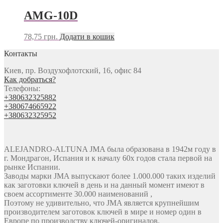
AMG-10D
78,75
грн.
Додати в кошик
Контакты
Киев, пр. Воздухофлотский, 16, офис 84
Как добраться?
Телефоны:
+380632325882
+380674665922
+380632325952
ALEJANDRO-ALTUNA JMA была образована в 1942м году в
г. Мондрагон, Испания и к началу 60х годов стала первой на
рынке Испании.
Заводы марки JMA выпускают более 1.000.000 таких изделий
как заготовки ключей в день и на данный момент имеют в
своем ассортименте 30.000 наименований ,
Поэтому не удивительно, что JMA является крупнейшим
производителем заготовок ключей в мире и номер один в
Европе по производству ключей-оригиналов.