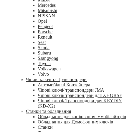
Mercedes
Mitsubishi
NISSAN
Opel
Peugeot
Porsche
Renault
Seat
Skoda
Subaru
Ssangyong
Toyota
Volkswagen
Volvo
Чіпові ключі та Транспондери
Автомобільні Контейнера
Чіпові ключі/ транспондери JMA
Чіпові ключі/ транспондери для XHORSE
Чіпові ключі/ Транспондери для KEYDIY
(KD-X2)
Станки та обладнання
Обладнання для копіювання іммобілайзерів
Обладнання для Домофонних ключів
Станки