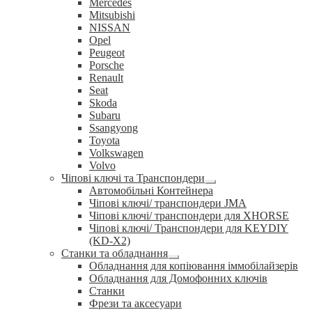
Mercedes
Mitsubishi
NISSAN
Opel
Peugeot
Porsche
Renault
Seat
Skoda
Subaru
Ssangyong
Toyota
Volkswagen
Volvo
Чіпові ключі та Транспондери
Розгорнуте
Автомобільні Контейнера
вкладене
Чіпові ключі/ транспондери JMA
меню
Чіпові ключі/ транспондери для XHORSE
Чіпові ключі/ Транспондери для KEYDIY
(KD-X2)
Станки та обладнання
Розгорнуте
Обладнання для копіювання іммобілайзерів
вкладене
Обладнання для Домофонних ключів
меню
Станки
Фрези та аксесуари