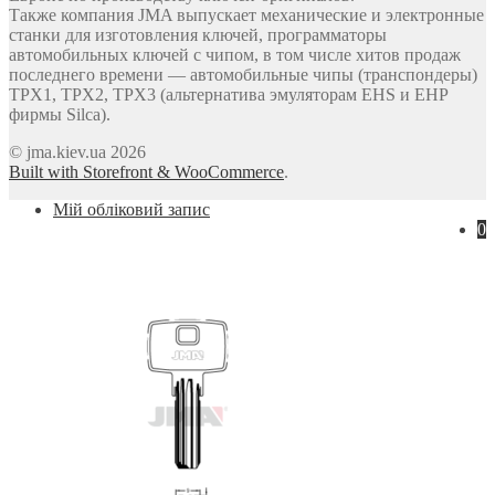
Также компания JMA выпускает механические и электронные
станки для изготовления ключей, программаторы
автомобильных ключей с чипом, в том числе хитов продаж
последнего времени — автомобильные чипы (транспондеры)
TPX1, TPX2, TPX3 (альтернатива эмуляторам EHS и EHP
фирмы Silca).
© jma.kiev.ua 2026
Built with Storefront & WooCommerce
.
Мій обліковий запис
0