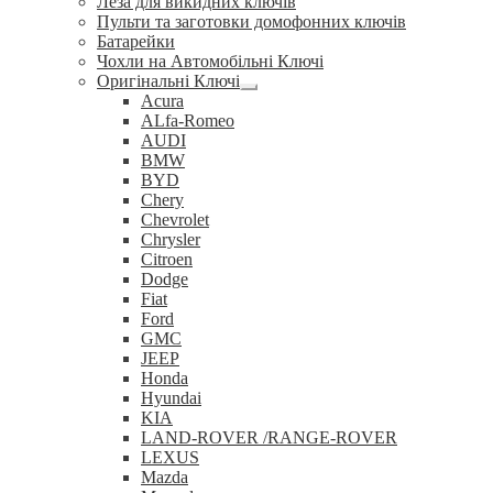
Леза для викидних ключів
Пульти та заготовки домофонних ключів
Батарейки
Чохли на Автомобільні Ключі
Оригінальні Ключі
Розгорнуте
Acura
вкладене
ALfa-Romeo
меню
AUDI
BMW
BYD
Chery
Chevrolet
Chrysler
Citroen
Dodge
Fiat
Ford
GMC
JEEP
Honda
Hyundai
KIA
LAND-ROVER /RANGE-ROVER
LEXUS
Mazda