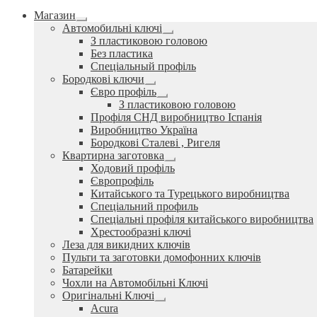
Магазин
Розгорнуте
Автомобильні ключі
вкладене
Розгорнуте
З пластиковою головою
меню
вкладене
Без пластика
меню
Спеціальный профіль
Бородкові ключи
Розгорнуте
Євро профіль
вкладене
Розгорнуте
З пластиковою головою
меню
вкладене
Профіля СНД виробництво Іспанія
меню
Виробництво Україна
Бородкові Сталеві , Ригеля
Квартирна заготовка
Розгорнуте
Ходовий профіль
вкладене
Європрофіль
меню
Китайського та Турецького виробництва
Спеціальний профиль
Спеціальні профіля китайського виробництва
Хрестообразні ключі
Леза для викидних ключів
Пульти та заготовки домофонних ключів
Батарейки
Чохли на Автомобільні Ключі
Оригінальні Ключі
Розгорнуте
Acura
вкладене