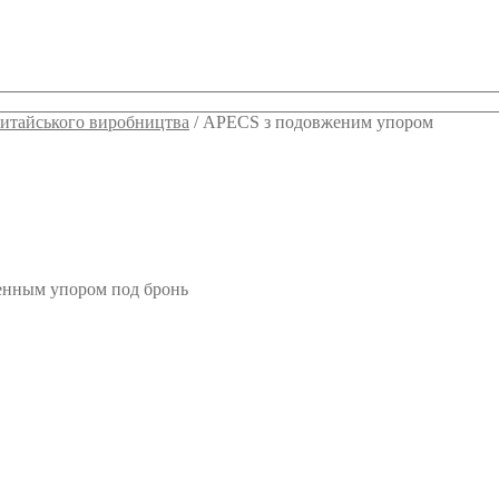
китайського виробництва
/
APECS з подовженим упором
енным упором под бронь