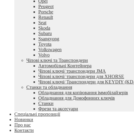
Opel
Peugeot
Porsche
Renault
Seat
Skoda
Subaru
Ssangyong
Toyota
Volkswagen
Volvo
Чіпові ключі та Транспондери
Автомобільні Контейнера
Чіпові ключі/ транспондери JMA
Чіпові ключі/ транспондери для XHORSE
Чіпові ключі/ Транспондери для KEYDIY (KD
Станки та обладнання
Обладнання для копіювання іммобілайзерів
Обладнання для Домофонних ключів
Станки
Фрези та аксесуари
Спеціальні пропозиції
Новинки
Про нас
Контакти