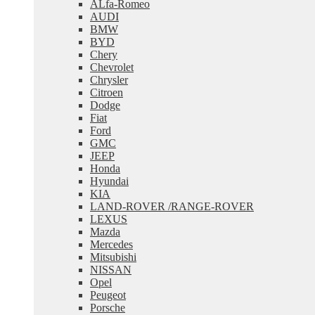
ALfa-Romeo
меню
AUDI
BMW
BYD
Chery
Chevrolet
Chrysler
Citroen
Dodge
Fiat
Ford
GMC
JEEP
Honda
Hyundai
KIA
LAND-ROVER /RANGE-ROVER
LEXUS
Mazda
Mercedes
Mitsubishi
NISSAN
Opel
Peugeot
Porsche