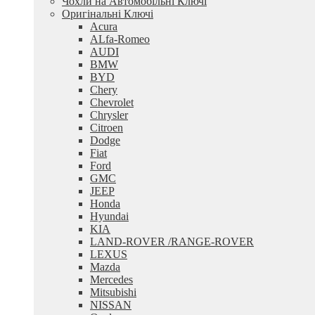
Чохли на Автомобільні Ключі
Оригінальні Ключі
Acura
ALfa-Romeo
AUDI
BMW
BYD
Chery
Chevrolet
Chrysler
Citroen
Dodge
Fiat
Ford
GMC
JEEP
Honda
Hyundai
KIA
LAND-ROVER /RANGE-ROVER
LEXUS
Mazda
Mercedes
Mitsubishi
NISSAN