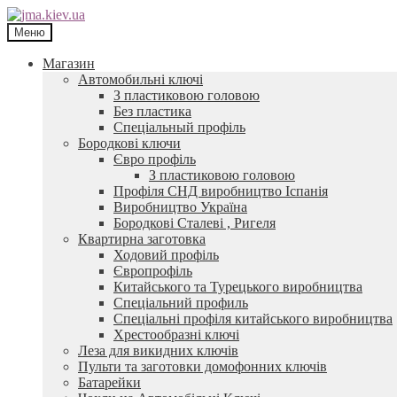
Перейти
Перейти
до
до
Меню
навігації
контенту
Магазин
Автомобильні ключі
З пластиковою головою
Без пластика
Спеціальный профіль
Бородкові ключи
Євро профіль
З пластиковою головою
Профіля СНД виробництво Іспанія
Виробництво Україна
Бородкові Сталеві , Ригеля
Квартирна заготовка
Ходовий профіль
Європрофіль
Китайського та Турецького виробництва
Спеціальний профиль
Спеціальні профіля китайського виробництва
Хрестообразні ключі
Леза для викидних ключів
Пульти та заготовки домофонних ключів
Батарейки