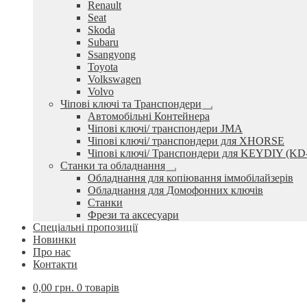
Renault
Seat
Skoda
Subaru
Ssangyong
Toyota
Volkswagen
Volvo
Чіпові ключі та Транспондери
Розгорнуте
Автомобільні Контейнера
вкладене
Чіпові ключі/ транспондери JMA
меню
Чіпові ключі/ транспондери для XHORSE
Чіпові ключі/ Транспондери для KEYDIY (KD
Станки та обладнання
Розгорнуте
Обладнання для копіювання іммобілайзерів
вкладене
Обладнання для Домофонних ключів
меню
Станки
Фрези та аксесуари
Спеціальні пропозиції
Новинки
Про нас
Контакти
0,00
грн.
0 товарів