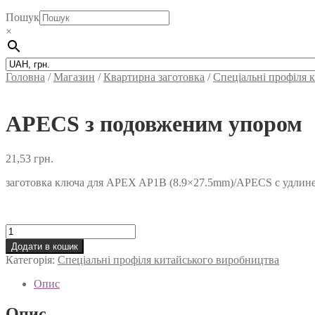
Пошук
×
Головна
/
Магазин
/
Квартирна заготовка
/
Спеціальні профіля 
APECS з подовженим упором
21,53
грн.
заготовка ключа для APEX AP1B (8.9×27.5mm)/APECS с удлин
APECS
з
Додати в кошик
подовженим
Категорія:
Спеціальні профіля китайського виробництва
упором
кількість
Опис
Опис