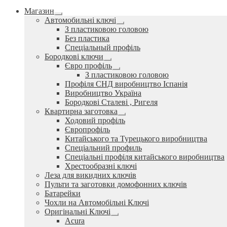
Магазин
Розгорнуте
Автомобильні ключі
вкладене
Розгорнуте
З пластиковою головою
меню
вкладене
Без пластика
меню
Спеціальный профіль
Бородкові ключи
Розгорнуте
Євро профіль
вкладене
Розгорнуте
З пластиковою головою
меню
вкладене
Профіля СНД виробництво Іспанія
меню
Виробництво Україна
Бородкові Сталеві , Ригеля
Квартирна заготовка
Розгорнуте
Ходовий профіль
вкладене
Європрофіль
меню
Китайського та Турецького виробництва
Спеціальний профиль
Спеціальні профіля китайського виробництва
Хрестообразні ключі
Леза для викидних ключів
Пульти та заготовки домофонних ключів
Батарейки
Чохли на Автомобільні Ключі
Оригінальні Ключі
Розгорнуте
Acura
вкладене