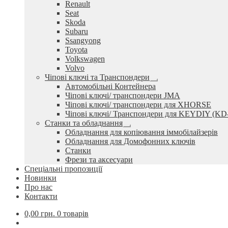
Renault
Seat
Skoda
Subaru
Ssangyong
Toyota
Volkswagen
Volvo
Чіпові ключі та Транспондери
Розгорнуте
Автомобільні Контейнера
вкладене
Чіпові ключі/ транспондери JMA
меню
Чіпові ключі/ транспондери для XHORSE
Чіпові ключі/ Транспондери для KEYDIY (KD
Станки та обладнання
Розгорнуте
Обладнання для копіювання іммобілайзерів
вкладене
Обладнання для Домофонних ключів
меню
Станки
Фрези та аксесуари
Спеціальні пропозиції
Новинки
Про нас
Контакти
0,00
грн.
0 товарів