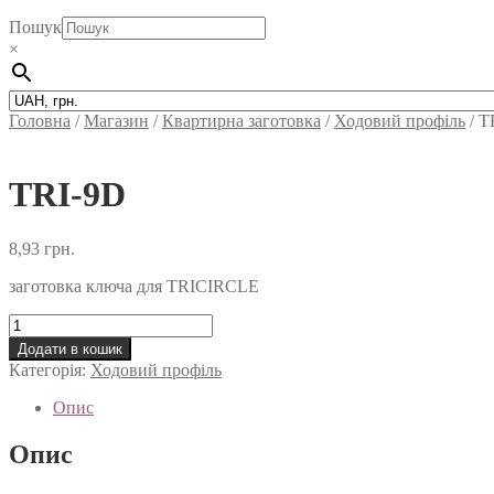
Пошук
×
Головна
/
Магазин
/
Квартирна заготовка
/
Ходовий профіль
/
T
TRI-9D
8,93
грн.
заготовка ключа для TRICIRCLE
TRI-
9D
Додати в кошик
кількість
Категорія:
Ходовий профіль
Опис
Опис