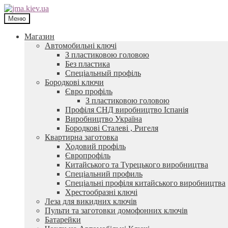
Перейти
Перейти
до
до
Меню
навігації
контенту
Магазин
Автомобильні ключі
З пластиковою головою
Без пластика
Спеціальный профіль
Бородкові ключи
Євро профіль
З пластиковою головою
Профіля СНД виробництво Іспанія
Виробництво Україна
Бородкові Сталеві , Ригеля
Квартирна заготовка
Ходовий профіль
Європрофіль
Китайського та Турецького виробництва
Спеціальний профиль
Спеціальні профіля китайського виробництва
Хрестообразні ключі
Леза для викидних ключів
Пульти та заготовки домофонних ключів
Батарейки