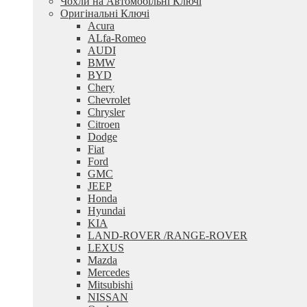
Чохли на Автомобільні Ключі
Оригінальні Ключі
Acura
ALfa-Romeo
AUDI
BMW
BYD
Chery
Chevrolet
Chrysler
Citroen
Dodge
Fiat
Ford
GMC
JEEP
Honda
Hyundai
KIA
LAND-ROVER /RANGE-ROVER
LEXUS
Mazda
Mercedes
Mitsubishi
NISSAN