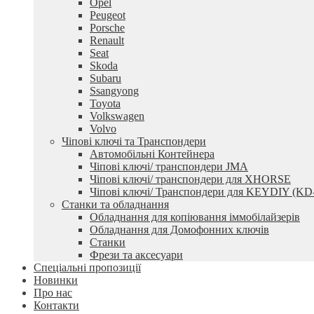
Opel
Peugeot
Porsche
Renault
Seat
Skoda
Subaru
Ssangyong
Toyota
Volkswagen
Volvo
Чіпові ключі та Транспондери
Автомобільні Контейнера
Чіпові ключі/ транспондери JMA
Чіпові ключі/ транспондери для XHORSE
Чіпові ключі/ Транспондери для KEYDIY (KD
Станки та обладнання
Обладнання для копіювання іммобілайзерів
Обладнання для Домофонних ключів
Станки
Фрези та аксесуари
Спеціальні пропозиції
Новинки
Про нас
Контакти