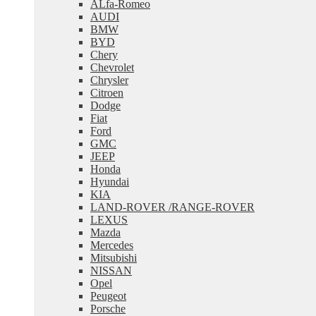
ALfa-Romeo
меню
AUDI
BMW
BYD
Chery
Chevrolet
Chrysler
Citroen
Dodge
Fiat
Ford
GMC
JEEP
Honda
Hyundai
KIA
LAND-ROVER /RANGE-ROVER
LEXUS
Mazda
Mercedes
Mitsubishi
NISSAN
Opel
Peugeot
Porsche