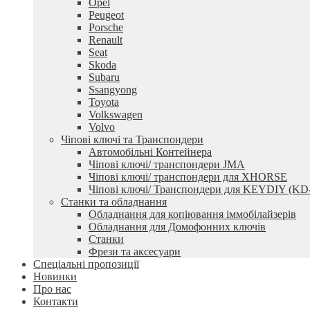
Opel
Peugeot
Porsche
Renault
Seat
Skoda
Subaru
Ssangyong
Toyota
Volkswagen
Volvo
Чіпові ключі та Транспондери
Автомобільні Контейнера
Чіпові ключі/ транспондери JMA
Чіпові ключі/ транспондери для XHORSE
Чіпові ключі/ Транспондери для KEYDIY (KD
Станки та обладнання
Обладнання для копіювання іммобілайзерів
Обладнання для Домофонних ключів
Станки
Фрези та аксесуари
Спеціальні пропозиції
Новинки
Про нас
Контакти