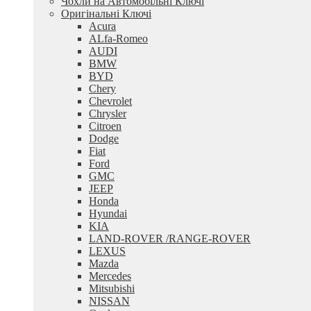
Чохли на Автомобільні Ключі
Оригінальні Ключі
Acura
ALfa-Romeo
AUDI
BMW
BYD
Chery
Chevrolet
Chrysler
Citroen
Dodge
Fiat
Ford
GMC
JEEP
Honda
Hyundai
KIA
LAND-ROVER /RANGE-ROVER
LEXUS
Mazda
Mercedes
Mitsubishi
NISSAN