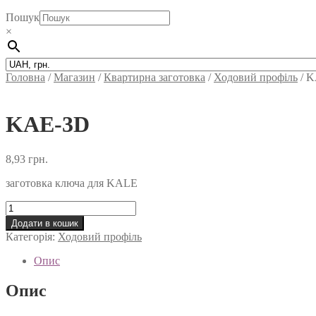
Пошук
×
Головна
/
Магазин
/
Квартирна заготовка
/
Ходовий профіль
/
K
KAE-3D
8,93
грн.
заготовка ключа для KALE
KAE-
3D
Додати в кошик
кількість
Категорія:
Ходовий профіль
Опис
Опис