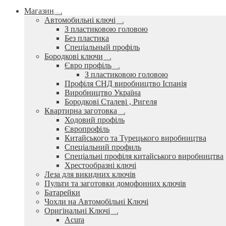
Магазин
Розгорнуте
Автомобильні ключі
вкладене
Розгорнуте
З пластиковою головою
меню
вкладене
Без пластика
меню
Спеціальный профіль
Бородкові ключи
Розгорнуте
Євро профіль
вкладене
Розгорнуте
З пластиковою головою
меню
вкладене
Профіля СНД виробництво Іспанія
меню
Виробництво Україна
Бородкові Сталеві , Ригеля
Квартирна заготовка
Розгорнуте
Ходовий профіль
вкладене
Європрофіль
меню
Китайського та Турецького виробництва
Спеціальний профиль
Спеціальні профіля китайського виробництва
Хрестообразні ключі
Леза для викидних ключів
Пульти та заготовки домофонних ключів
Батарейки
Чохли на Автомобільні Ключі
Оригінальні Ключі
Розгорнуте
Acura
вкладене