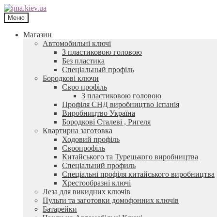
Перейти
Перейти
до
до
Меню
навігації
контенту
Магазин
Автомобильні ключі
З пластиковою головою
Без пластика
Спеціальный профіль
Бородкові ключи
Євро профіль
З пластиковою головою
Профіля СНД виробництво Іспанія
Виробництво Україна
Бородкові Сталеві , Ригеля
Квартирна заготовка
Ходовий профіль
Європрофіль
Китайського та Турецького виробництва
Спеціальний профиль
Спеціальні профіля китайського виробництва
Хрестообразні ключі
Леза для викидних ключів
Пульти та заготовки домофонних ключів
Батарейки