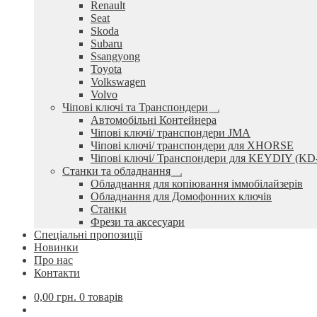
Renault
Seat
Skoda
Subaru
Ssangyong
Toyota
Volkswagen
Volvo
Чіпові ключі та Транспондери
Розгорнуте
Автомобільні Контейнера
вкладене
Чіпові ключі/ транспондери JMA
меню
Чіпові ключі/ транспондери для XHORSE
Чіпові ключі/ Транспондери для KEYDIY (KD
Станки та обладнання
Розгорнуте
Обладнання для копіювання іммобілайзерів
вкладене
Обладнання для Домофонних ключів
меню
Станки
Фрези та аксесуари
Спеціальні пропозиції
Новинки
Про нас
Контакти
0,00
грн.
0 товарів