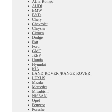
ALfa-Romeo
меню
AUDI
BMW
BYD
Chery
Chevrolet
Chrysler
Citroen
Dodge
Fiat
Ford
GMC
JEEP
Honda
Hyundai
KIA
LAND-ROVER /RANGE-ROVER
LEXUS
Mazda
Mercedes
Mitsubishi
NISSAN
Opel
Peugeot
Porsche