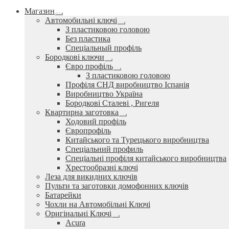
Магазин
Розгорнуте
Автомобильні ключі
вкладене
Розгорнуте
З пластиковою головою
меню
вкладене
Без пластика
меню
Спеціальный профіль
Бородкові ключи
Розгорнуте
Євро профіль
вкладене
Розгорнуте
З пластиковою головою
меню
вкладене
Профіля СНД виробництво Іспанія
меню
Виробництво Україна
Бородкові Сталеві , Ригеля
Квартирна заготовка
Розгорнуте
Ходовий профіль
вкладене
Європрофіль
меню
Китайського та Турецького виробництва
Спеціальний профиль
Спеціальні профіля китайського виробництва
Хрестообразні ключі
Леза для викидних ключів
Пульти та заготовки домофонних ключів
Батарейки
Чохли на Автомобільні Ключі
Оригінальні Ключі
Розгорнуте
Acura
вкладене