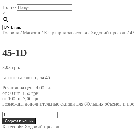
Пошук
×
Головна
/
Магазин
/
Квартирна заготовка
/
Ходовий профіль
/
4
45-1D
8,93
грн.
заготовка ключа для 45
Розничная цена 4,00грн
от 50 шт. 3,50 грн
от 100шт. 3,00 грн
возможны дополнительные скидки для бOльших объемов и по
45-
1D
Додати в кошик
кількість
Категорія:
Ходовий профіль