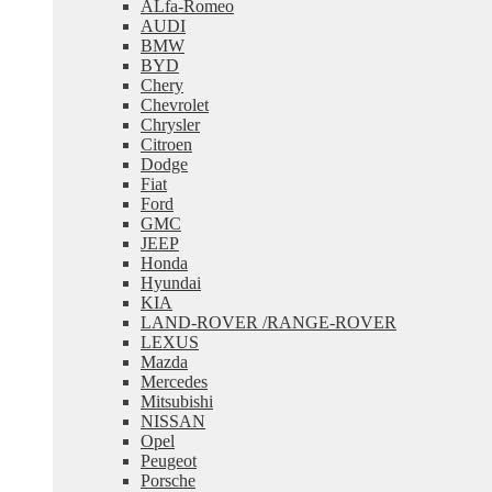
ALfa-Romeo
меню
AUDI
BMW
BYD
Chery
Chevrolet
Chrysler
Citroen
Dodge
Fiat
Ford
GMC
JEEP
Honda
Hyundai
KIA
LAND-ROVER /RANGE-ROVER
LEXUS
Mazda
Mercedes
Mitsubishi
NISSAN
Opel
Peugeot
Porsche