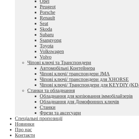
Opel
Peugeot
Porsche
Renault
Seat
Skoda
Subaru
Ssangyong
Toyota
Volkswagen
Volvo
Чіпові ключі та Транспондери
Автомобільні Контейнера
Чіпові ключі/ транспондери JMA
Чіпові ключі/ транспондери для XHORSE
Чіпові ключі/ Транспондери для KEYDIY (KD
Станки та обладнання
Обладнання для копіювання іммобілайзерів
Обладнання для Домофонних ключів
Станки
Фрези та аксесуари
Спеціальні пропозиції
Новинки
Про нас
Контакти