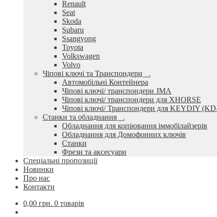
Renault
Seat
Skoda
Subaru
Ssangyong
Toyota
Volkswagen
Volvo
Чіпові ключі та Транспондери
Розгорнуте
Автомобільні Контейнера
вкладене
Чіпові ключі/ транспондери JMA
меню
Чіпові ключі/ транспондери для XHORSE
Чіпові ключі/ Транспондери для KEYDIY (KD
Станки та обладнання
Розгорнуте
Обладнання для копіювання іммобілайзерів
вкладене
Обладнання для Домофонних ключів
меню
Станки
Фрези та аксесуари
Спеціальні пропозиції
Новинки
Про нас
Контакти
0,00
грн.
0 товарів