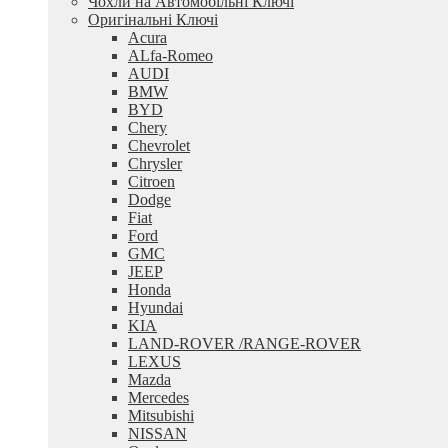
Чохли на Автомобільні Ключі
Оригінальні Ключі
Acura
ALfa-Romeo
AUDI
BMW
BYD
Chery
Chevrolet
Chrysler
Citroen
Dodge
Fiat
Ford
GMC
JEEP
Honda
Hyundai
KIA
LAND-ROVER /RANGE-ROVER
LEXUS
Mazda
Mercedes
Mitsubishi
NISSAN