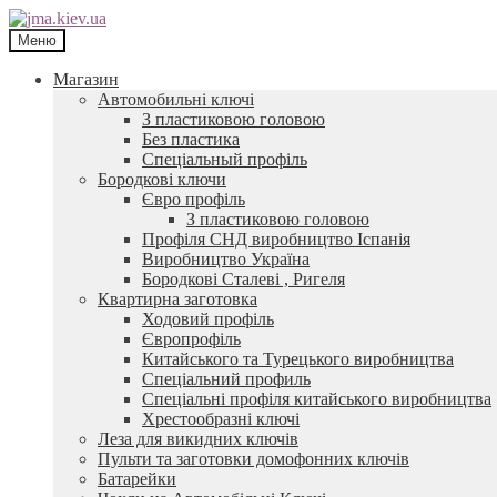
Перейти
Перейти
до
до
Меню
навігації
контенту
Магазин
Автомобильні ключі
З пластиковою головою
Без пластика
Спеціальный профіль
Бородкові ключи
Євро профіль
З пластиковою головою
Профіля СНД виробництво Іспанія
Виробництво Україна
Бородкові Сталеві , Ригеля
Квартирна заготовка
Ходовий профіль
Європрофіль
Китайського та Турецького виробництва
Спеціальний профиль
Спеціальні профіля китайського виробництва
Хрестообразні ключі
Леза для викидних ключів
Пульти та заготовки домофонних ключів
Батарейки