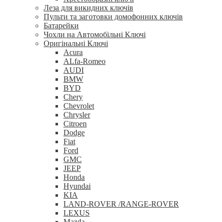
Леза для викидних ключів
Пульти та заготовки домофонних ключів
Батарейки
Чохли на Автомобільні Ключі
Оригінальні Ключі
Acura
ALfa-Romeo
AUDI
BMW
BYD
Chery
Chevrolet
Chrysler
Citroen
Dodge
Fiat
Ford
GMC
JEEP
Honda
Hyundai
KIA
LAND-ROVER /RANGE-ROVER
LEXUS
Mazda