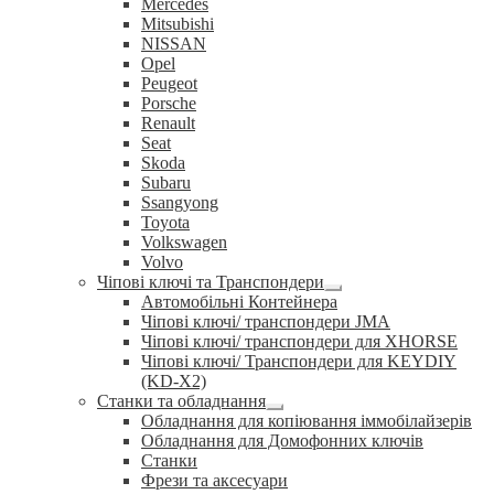
Mercedes
Mitsubishi
NISSAN
Opel
Peugeot
Porsche
Renault
Seat
Skoda
Subaru
Ssangyong
Toyota
Volkswagen
Volvo
Чіпові ключі та Транспондери
Розгорнуте
Автомобільні Контейнера
вкладене
Чіпові ключі/ транспондери JMA
меню
Чіпові ключі/ транспондери для XHORSE
Чіпові ключі/ Транспондери для KEYDIY
(KD-X2)
Станки та обладнання
Розгорнуте
Обладнання для копіювання іммобілайзерів
вкладене
Обладнання для Домофонних ключів
меню
Станки
Фрези та аксесуари