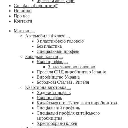
Фрези та аксесуари
Спеціальні пропозиції
Новинки
Про нас
Контакти
Магазин
Розгорнуте
Автомобильні ключі
вкладене
Розгорнуте
З пластиковою головою
меню
вкладене
Без пластика
меню
Спеціальный профіль
Бородкові ключи
Розгорнуте
Євро профіль
вкладене
Розгорнуте
З пластиковою головою
меню
вкладене
Профіля СНД виробництво Іспанія
меню
Виробництво Україна
Бородкові Сталеві , Ригеля
Квартирна заготовка
Розгорнуте
Ходовий профіль
вкладене
Європрофіль
меню
Китайського та Турецького виробництва
Спеціальний профиль
Спеціальні профіля китайського
виробництва
Хрестообразні ключі