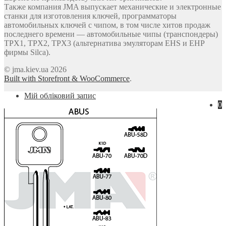
Также компания JMA выпускает механические и электронные
станки для изготовления ключей, программаторы
автомобильных ключей с чипом, в том числе хитов продаж
последнего времени — автомобильные чипы (транспондеры)
TPX1, TPX2, TPX3 (альтернатива эмуляторам EHS и EHP
фирмы Silca).
© jma.kiev.ua 2026
Built with Storefront & WooCommerce
.
Мій обліковий запис
0