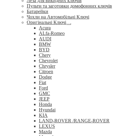
Леза для викидних ключів
Пульти та заготовки домофонних ключів
Батарейки
Чохли на Автомобільні Ключі
Оригінальні Ключі
Розгорнуте
Acura
вкладене
ALfa-Romeo
меню
AUDI
BMW
BYD
Chery
Chevrolet
Chrysler
Citroen
Dodge
Fiat
Ford
GMC
JEEP
Honda
Hyundai
KIA
LAND-ROVER /RANGE-ROVER
LEXUS
Mazda