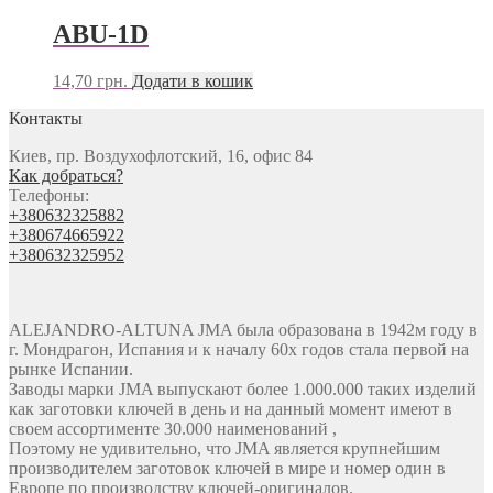
ABU-1D
14,70
грн.
Додати в кошик
Контакты
Киев, пр. Воздухофлотский, 16, офис 84
Как добраться?
Телефоны:
+380632325882
+380674665922
+380632325952
ALEJANDRO-ALTUNA JMA была образована в 1942м году в
г. Мондрагон, Испания и к началу 60х годов стала первой на
рынке Испании.
Заводы марки JMA выпускают более 1.000.000 таких изделий
как заготовки ключей в день и на данный момент имеют в
своем ассортименте 30.000 наименований ,
Поэтому не удивительно, что JMA является крупнейшим
производителем заготовок ключей в мире и номер один в
Европе по производству ключей-оригиналов.