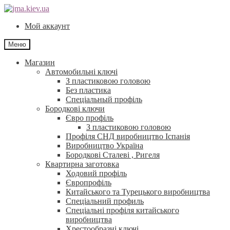
Перейти
Перейти
до
до
Мой аккаунт
навігації
контенту
Меню
Магазин
Автомобильні ключі
З пластиковою головою
Без пластика
Спеціальный профіль
Бородкові ключи
Євро профіль
З пластиковою головою
Профіля СНД виробництво Іспанія
Виробництво Україна
Бородкові Сталеві , Ригеля
Квартирна заготовка
Ходовий профіль
Європрофіль
Китайського та Турецького виробництва
Спеціальний профиль
Спеціальні профіля китайського
виробництва
Хрестообразні ключі