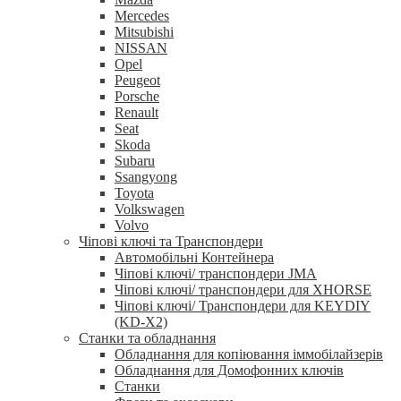
Mercedes
Mitsubishi
NISSAN
Opel
Peugeot
Porsche
Renault
Seat
Skoda
Subaru
Ssangyong
Toyota
Volkswagen
Volvo
Чіпові ключі та Транспондери
Автомобільні Контейнера
Чіпові ключі/ транспондери JMA
Чіпові ключі/ транспондери для XHORSE
Чіпові ключі/ Транспондери для KEYDIY
(KD-X2)
Станки та обладнання
Обладнання для копіювання іммобілайзерів
Обладнання для Домофонних ключів
Станки