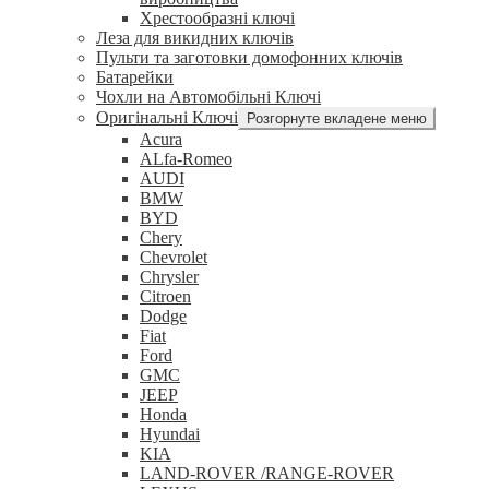
Хрестообразні ключі
Леза для викидних ключів
Пульти та заготовки домофонних ключів
Батарейки
Чохли на Автомобільні Ключі
Оригінальні Ключі
Розгорнуте вкладене меню
Acura
ALfa-Romeo
AUDI
BMW
BYD
Chery
Chevrolet
Chrysler
Citroen
Dodge
Fiat
Ford
GMC
JEEP
Honda
Hyundai
KIA
LAND-ROVER /RANGE-ROVER