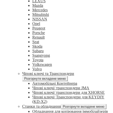
LEXUS
Mazda
Mercedes
Mitsubishi
NISSAN
Opel
Peugeot
Porsche
Renault
Seat
Skoda
Subaru
Ssangyong
Toyota
Volkswagen
Volvo
Чіпові ключі та Транспондери
Розгорнуте вкладене меню
Автомобільні Контейнера
Чіпові ключі/ транспондери JMA
Чіпові ключі/ транспондери для XHORSE
Чіпові ключі/ Транспондери для KEYDIY
(KD-X2)
Станки та обладнання
Розгорнуте вкладене меню
Обладнання для копіювання іммобілайзерів