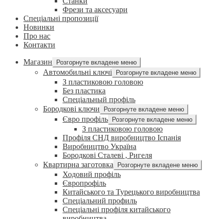
Станки
Фрези та аксесуари
Спеціальні пропозиції
Новинки
Про нас
Контакти
Магазин
Розгорнуте вкладене меню
Автомобильні ключі
Розгорнуте вкладене меню
З пластиковою головою
Без пластика
Спеціальный профіль
Бородкові ключи
Розгорнуте вкладене меню
Євро профіль
Розгорнуте вкладене меню
З пластиковою головою
Профіля СНД виробництво Іспанія
Виробництво Україна
Бородкові Сталеві , Ригеля
Квартирна заготовка
Розгорнуте вкладене меню
Ходовий профіль
Європрофіль
Китайського та Турецького виробництва
Спеціальний профиль
Спеціальні профіля китайського
виробництва