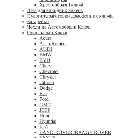
Хрестообразні ключі
Леза для викидних ключів
Пульти та заготовки домофонних ключів
Батарейки
Чохли на Автомобільні Ключі
Оригінальні Ключі
Acura
ALfa-Romeo
AUDI
BMW
BYD
Chery
Chevrolet
Chrysler
Citroen
Dodge
Fiat
Ford
GMC
JEEP
Honda
Hyundai
KIA
LAND-ROVER /RANGE-ROVER
LEXUS