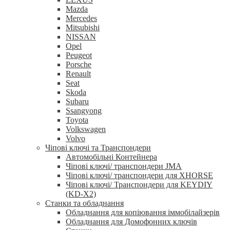
Mazda
Mercedes
Mitsubishi
NISSAN
Opel
Peugeot
Porsche
Renault
Seat
Skoda
Subaru
Ssangyong
Toyota
Volkswagen
Volvo
Чіпові ключі та Транспондери
Автомобільні Контейнера
Чіпові ключі/ транспондери JMA
Чіпові ключі/ транспондери для XHORSE
Чіпові ключі/ Транспондери для KEYDIY
(KD-X2)
Станки та обладнання
Обладнання для копіювання іммобілайзерів
Обладнання для Домофонних ключів