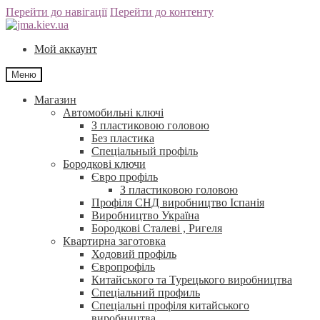
Перейти до навігації
Перейти до контенту
Мой аккаунт
Меню
Магазин
Автомобильні ключі
З пластиковою головою
Без пластика
Спеціальный профіль
Бородкові ключи
Євро профіль
З пластиковою головою
Профіля СНД виробництво Іспанія
Виробництво Україна
Бородкові Сталеві , Ригеля
Квартирна заготовка
Ходовий профіль
Європрофіль
Китайського та Турецького виробництва
Спеціальний профиль
Спеціальні профіля китайського
виробництва