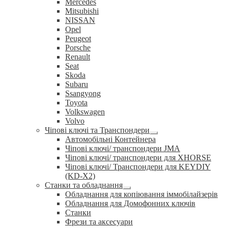
Mercedes
Mitsubishi
NISSAN
Opel
Peugeot
Porsche
Renault
Seat
Skoda
Subaru
Ssangyong
Toyota
Volkswagen
Volvo
Чіпові ключі та Транспондери
Розгорнуте
Автомобільні Контейнера
вкладене
Чіпові ключі/ транспондери JMA
меню
Чіпові ключі/ транспондери для XHORSE
Чіпові ключі/ Транспондери для KEYDIY
(KD-X2)
Станки та обладнання
Розгорнуте
Обладнання для копіювання іммобілайзерів
вкладене
Обладнання для Домофонних ключів
меню
Станки
Фрези та аксесуари