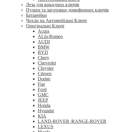
Леза для викидних ключів
Пульти та заготовки домофонних ключів
Батарейки
Чохли на Автомобільні Ключі
Оригінальні Ключі
Acura
ALfa-Romeo
AUDI
BMW
BYD
Chery
Chevrolet
Chrysler
Citroen
Dodge
Fiat
Ford
GMC
JEEP
Honda
Hyundai
KIA
LAND-ROVER /RANGE-ROVER
LEXUS
Mazda