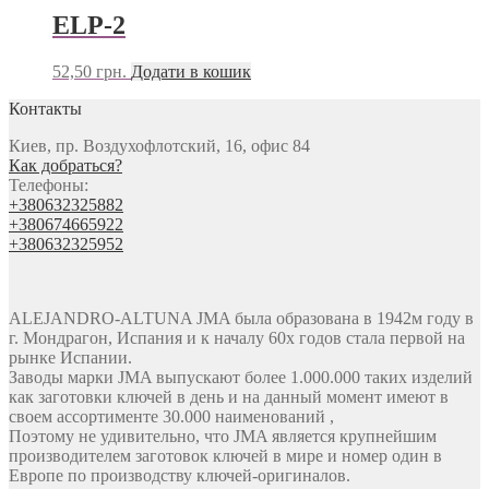
ELP-2
52,50
грн.
Додати в кошик
Контакты
Киев, пр. Воздухофлотский, 16, офис 84
Как добраться?
Телефоны:
+380632325882
+380674665922
+380632325952
ALEJANDRO-ALTUNA JMA была образована в 1942м году в
г. Мондрагон, Испания и к началу 60х годов стала первой на
рынке Испании.
Заводы марки JMA выпускают более 1.000.000 таких изделий
как заготовки ключей в день и на данный момент имеют в
своем ассортименте 30.000 наименований ,
Поэтому не удивительно, что JMA является крупнейшим
производителем заготовок ключей в мире и номер один в
Европе по производству ключей-оригиналов.