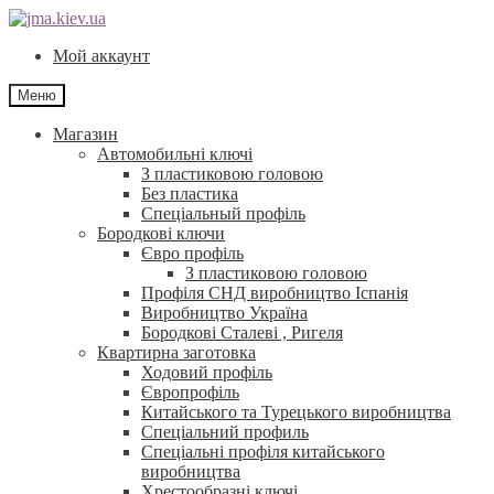
Перейти
Перейти
до
до
Мой аккаунт
навігації
контенту
Меню
Магазин
Автомобильні ключі
З пластиковою головою
Без пластика
Спеціальный профіль
Бородкові ключи
Євро профіль
З пластиковою головою
Профіля СНД виробництво Іспанія
Виробництво Україна
Бородкові Сталеві , Ригеля
Квартирна заготовка
Ходовий профіль
Європрофіль
Китайського та Турецького виробництва
Спеціальний профиль
Спеціальні профіля китайського
виробництва
Хрестообразні ключі