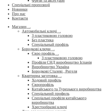
Фрези та аксесуари
Спеціальні пропозиції
Новинки
Про нас
Контакти
Магазин
Розгорнуте
Автомобильні ключі
вкладене
Розгорнуте
З пластиковою головою
меню
вкладене
Без пластика
меню
Спеціальный профіль
Бородкові ключи
Розгорнуте
Євро профіль
вкладене
Розгорнуте
З пластиковою головою
меню
вкладене
Профіля СНД виробництво Іспанія
меню
Виробництво Україна
Бородкові Сталеві , Ригеля
Квартирна заготовка
Розгорнуте
Ходовий профіль
вкладене
Європрофіль
меню
Китайського та Турецького виробництва
Спеціальний профиль
Спеціальні профіля китайського
виробництва
Хрестообразні ключі