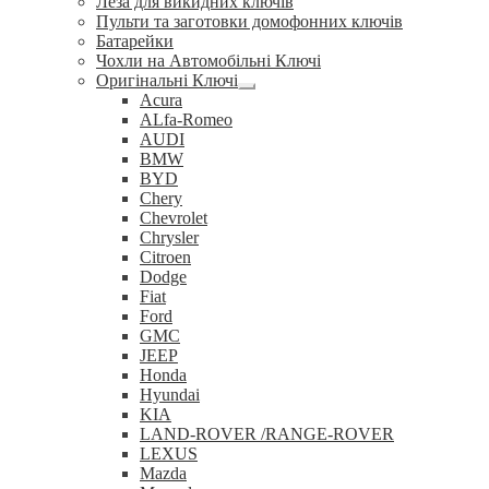
Леза для викидних ключів
Пульти та заготовки домофонних ключів
Батарейки
Чохли на Автомобільні Ключі
Оригінальні Ключі
Розгорнуте
Acura
вкладене
ALfa-Romeo
меню
AUDI
BMW
BYD
Chery
Chevrolet
Chrysler
Citroen
Dodge
Fiat
Ford
GMC
JEEP
Honda
Hyundai
KIA
LAND-ROVER /RANGE-ROVER
LEXUS
Mazda