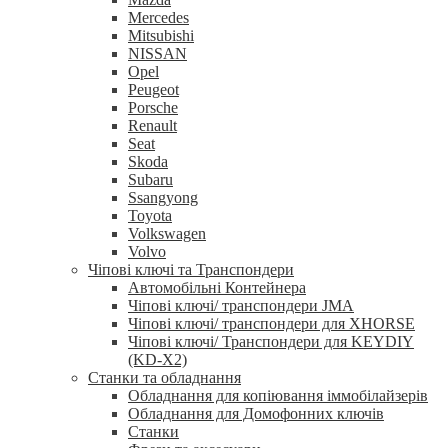
Mercedes
Mitsubishi
NISSAN
Opel
Peugeot
Porsche
Renault
Seat
Skoda
Subaru
Ssangyong
Toyota
Volkswagen
Volvo
Чіпові ключі та Транспондери
Автомобільні Контейнера
Чіпові ключі/ транспондери JMA
Чіпові ключі/ транспондери для XHORSE
Чіпові ключі/ Транспондери для KEYDIY
(KD-X2)
Станки та обладнання
Обладнання для копіювання іммобілайзерів
Обладнання для Домофонних ключів
Станки