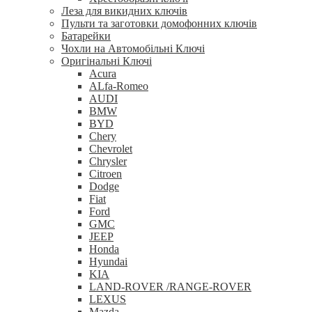
Леза для викидних ключів
Пульти та заготовки домофонних ключів
Батарейки
Чохли на Автомобільні Ключі
Оригінальні Ключі
Acura
ALfa-Romeo
AUDI
BMW
BYD
Chery
Chevrolet
Chrysler
Citroen
Dodge
Fiat
Ford
GMC
JEEP
Honda
Hyundai
KIA
LAND-ROVER /RANGE-ROVER
LEXUS
Mazda