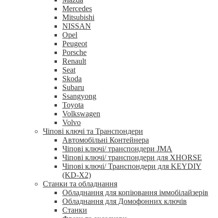
Mercedes
Mitsubishi
NISSAN
Opel
Peugeot
Porsche
Renault
Seat
Skoda
Subaru
Ssangyong
Toyota
Volkswagen
Volvo
Чіпові ключі та Транспондери
Автомобільні Контейнера
Чіпові ключі/ транспондери JMA
Чіпові ключі/ транспондери для XHORSE
Чіпові ключі/ Транспондери для KEYDIY
(KD-X2)
Станки та обладнання
Обладнання для копіювання іммобілайзерів
Обладнання для Домофонних ключів
Станки