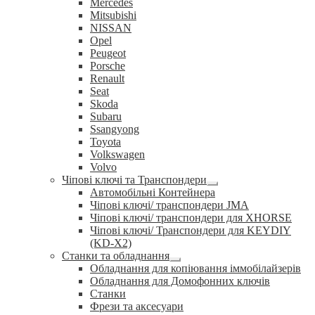
Mercedes
Mitsubishi
NISSAN
Opel
Peugeot
Porsche
Renault
Seat
Skoda
Subaru
Ssangyong
Toyota
Volkswagen
Volvo
Чіпові ключі та Транспондери
Розгорнуте
Автомобільні Контейнера
вкладене
Чіпові ключі/ транспондери JMA
меню
Чіпові ключі/ транспондери для XHORSE
Чіпові ключі/ Транспондери для KEYDIY
(KD-X2)
Станки та обладнання
Розгорнуте
Обладнання для копіювання іммобілайзерів
вкладене
Обладнання для Домофонних ключів
меню
Станки
Фрези та аксесуари