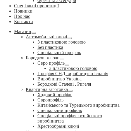
Фрези та аксесуари
Спеціальні пропозиції
Новинки
Про нас
Контакти
Магазин
Розгорнуте
Автомобильні ключі
вкладене
Розгорнуте
З пластиковою головою
меню
вкладене
Без пластика
меню
Спеціальный профіль
Бородкові ключи
Розгорнуте
Євро профіль
вкладене
Розгорнуте
З пластиковою головою
меню
вкладене
Профіля СНД виробництво Іспанія
меню
Виробництво Україна
Бородкові Сталеві , Ригеля
Квартирна заготовка
Розгорнуте
Ходовий профіль
вкладене
Європрофіль
меню
Китайського та Турецького виробництва
Спеціальний профиль
Спеціальні профіля китайського
виробництва
Хрестообразні ключі