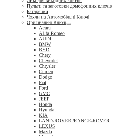
Леза для викидних ключів
Пульти та заготовки домофонних ключів
Батарейки
Чохли на Автомобільні Ключі
Оригінальні Ключі
Розгорнуте
Acura
вкладене
ALfa-Romeo
меню
AUDI
BMW
BYD
Chery
Chevrolet
Chrysler
Citroen
Dodge
Fiat
Ford
GMC
JEEP
Honda
Hyundai
KIA
LAND-ROVER /RANGE-ROVER
LEXUS
Mazda