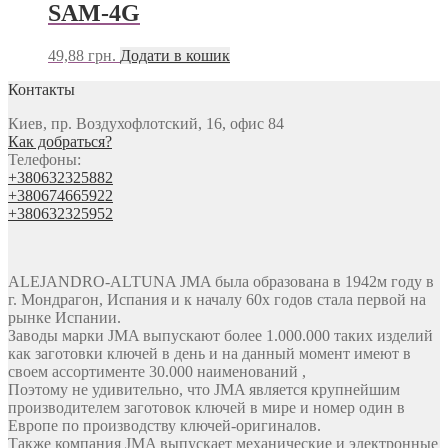
SAM-4G
49,88
грн.
Додати в кошик
Контакты
Киев, пр. Воздухофлотский, 16, офис 84
Как добраться?
Телефоны:
+380632325882
+380674665922
+380632325952
ALEJANDRO-ALTUNA JMA была образована в 1942м году в
г. Мондрагон, Испания и к началу 60х годов стала первой на
рынке Испании.
Заводы марки JMA выпускают более 1.000.000 таких изделий
как заготовки ключей в день и на данный момент имеют в
своем ассортименте 30.000 наименований ,
Поэтому не удивительно, что JMA является крупнейшим
производителем заготовок ключей в мире и номер один в
Европе по производству ключей-оригиналов.
Также компания JMA выпускает механические и электронные