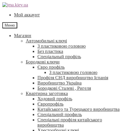
Перейти
Перейти
до
до
Мой аккаунт
навігації
контенту
Меню
Магазин
Автомобильні ключі
З пластиковою головою
Без пластика
Спеціальный профіль
Бородкові ключи
Євро профіль
З пластиковою головою
Профіля СНД виробництво Іспанія
Виробництво Україна
Бородкові Сталеві , Ригеля
Квартирна заготовка
Ходовий профіль
Європрофіль
Китайського та Турецького виробництва
Спеціальний профиль
Спеціальні профіля китайського
виробництва
Хрестообразні ключі