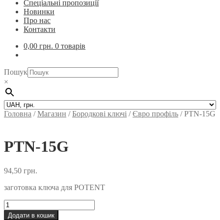
Спеціальні пропозиції
Новинки
Про нас
Контакти
0,00
грн.
0 товарів
Пошук
×
Головна
/
Магазин
/
Бородкові ключі
/
Євро профіль
/
PTN-15G
PTN-15G
94,50
грн.
заготовка ключа для POTENT
PTN-
15G
Додати в кошик