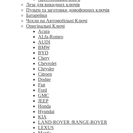
Леза для викидних ключів
Пульти та заготовки домофонних ключів
Батарейки
Чохли на Автомобільні Ключі
Оригінальні Ключі
Acura
ALfa-Romeo
AUDI
BMW
BYD
Chery
Chevrolet
Chrysler
Citroen
Dodge
Fiat
Ford
GMC
JEEP
Honda
Hyundai
KIA
LAND-ROVER /RANGE-ROVER
LEXUS
Mazda