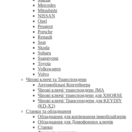
Mercedes
Mitsubishi
NISSAN
Opel
Peugeot
Porsche
Renault
Seat
Skoda
Subaru
Ssangyong
Toyota
Volkswagen
Volvo
Чіпові ключі та Транспондери
Автомобільні Контейнера
Чіпові ключі/ транспондери JMA
Чіпові ключі/ транспондери для XHORSE
Чіпові ключі/ Транспондери для KEYDIY
(KD-X2)
Станки та обладнання
Обладнання для копіювання іммобілайзерів
Обладнання для Домофонних ключів
Станки