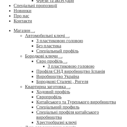
Фрези та аксесуари
Спеціальні пропозиції
Новинки
Про нас
Контакти
Магазин
Розгорнуте
Автомобильні ключі
вкладене
Розгорнуте
З пластиковою головою
меню
вкладене
Без пластика
меню
Спеціальный профіль
Бородкові ключи
Розгорнуте
Євро профіль
вкладене
Розгорнуте
З пластиковою головою
меню
вкладене
Профіля СНД виробництво Іспанія
меню
Виробництво Україна
Бородкові Сталеві , Ригеля
Квартирна заготовка
Розгорнуте
Ходовий профіль
вкладене
Європрофіль
меню
Китайського та Турецького виробництва
Спеціальний профиль
Спеціальні профіля китайського
виробництва
Хрестообразні ключі