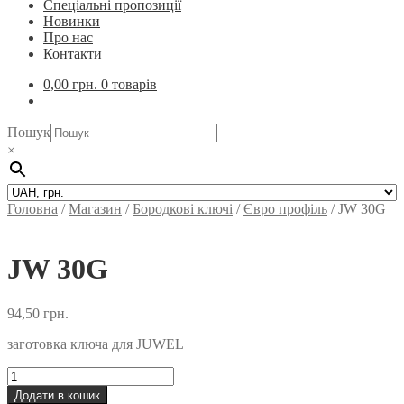
Спеціальні пропозиції
Новинки
Про нас
Контакти
0,00
грн.
0 товарів
Пошук
×
Головна
/
Магазин
/
Бородкові ключі
/
Євро профіль
/
JW 30G
JW 30G
94,50
грн.
заготовка ключа для JUWEL
JW
30G
Додати в кошик