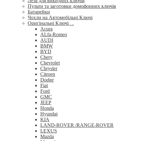
Леза для викидних ключів
Пульти та заготовки домофонних ключів
Батарейки
Чохли на Автомобільні Ключі
Оригінальні Ключі
Розгорнуте
Acura
вкладене
ALfa-Romeo
меню
AUDI
BMW
BYD
Chery
Chevrolet
Chrysler
Citroen
Dodge
Fiat
Ford
GMC
JEEP
Honda
Hyundai
KIA
LAND-ROVER /RANGE-ROVER
LEXUS
Mazda