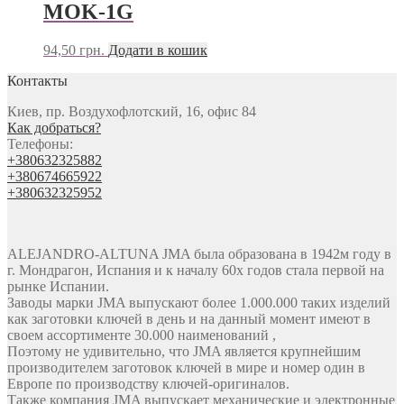
MOK-1G
94,50
грн.
Додати в кошик
Контакты
Киев, пр. Воздухофлотский, 16, офис 84
Как добраться?
Телефоны:
+380632325882
+380674665922
+380632325952
ALEJANDRO-ALTUNA JMA была образована в 1942м году в
г. Мондрагон, Испания и к началу 60х годов стала первой на
рынке Испании.
Заводы марки JMA выпускают более 1.000.000 таких изделий
как заготовки ключей в день и на данный момент имеют в
своем ассортименте 30.000 наименований ,
Поэтому не удивительно, что JMA является крупнейшим
производителем заготовок ключей в мире и номер один в
Европе по производству ключей-оригиналов.
Также компания JMA выпускает механические и электронные