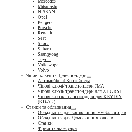
Mercedes
Mitsubishi
NISSAN
Opel
Peugeot
Porsche
Renault
Seat
Skoda
Subaru
Ssangyong
Toyota
Volkswagen
Volvo
Чіпові ключі та Транспондери
Розгорнуте
Автомобільні Контейнера
вкладене
Чіпові ключі/ транспондери JMA
меню
Чіпові ключі/ транспондери для XHORSE
Чіпові ключі/ Транспондери для KEYDIY
(KD-X2)
Станки та обладнання
Розгорнуте
Обладнання для копіювання іммобілайзерів
вкладене
Обладнання для Домофонних ключів
меню
Станки
Фрези та аксесуари