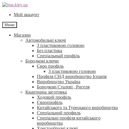
Перейти
Перейти
до
до
Мой аккаунт
навігації
контенту
Меню
Магазин
Автомобильні ключі
З пластиковою головою
Без пластика
Спеціальный профіль
Бородкові ключи
Євро профіль
З пластиковою головою
Профіля СНД виробництво Іспанія
Виробництво Україна
Бородкові Сталеві , Ригеля
Квартирна заготовка
Ходовий профіль
Європрофіль
Китайського та Турецького виробництва
Спеціальний профиль
Спеціальні профіля китайського
виробництва
Хрестообразні ключі