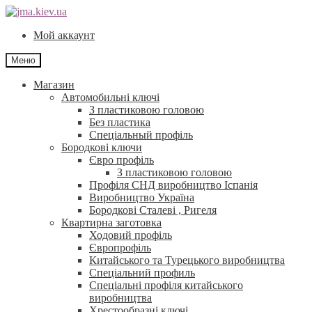
Перейти
Перейти
до
до
Мой аккаунт
навігації
контенту
Меню
Магазин
Автомобильні ключі
З пластиковою головою
Без пластика
Спеціальный профіль
Бородкові ключи
Євро профіль
З пластиковою головою
Профіля СНД виробництво Іспанія
Виробництво Україна
Бородкові Сталеві , Ригеля
Квартирна заготовка
Ходовий профіль
Європрофіль
Китайського та Турецького виробництва
Спеціальний профиль
Спеціальні профіля китайського
виробництва
Хрестообразні ключі