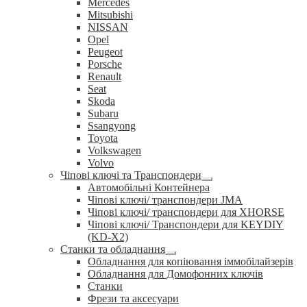
Mercedes
Mitsubishi
NISSAN
Opel
Peugeot
Porsche
Renault
Seat
Skoda
Subaru
Ssangyong
Toyota
Volkswagen
Volvo
Чіпові ключі та Транспондери
Розгорнуте
Автомобільні Контейнера
вкладене
Чіпові ключі/ транспондери JMA
меню
Чіпові ключі/ транспондери для XHORSE
Чіпові ключі/ Транспондери для KEYDIY
(KD-X2)
Станки та обладнання
Розгорнуте
Обладнання для копіювання іммобілайзерів
вкладене
Обладнання для Домофонних ключів
меню
Станки
Фрези та аксесуари