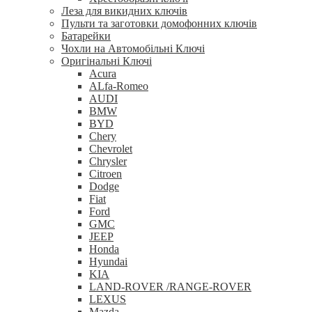
Леза для викидних ключів
Пульти та заготовки домофонних ключів
Батарейки
Чохли на Автомобільні Ключі
Оригінальні Ключі
Acura
ALfa-Romeo
AUDI
BMW
BYD
Chery
Chevrolet
Chrysler
Citroen
Dodge
Fiat
Ford
GMC
JEEP
Honda
Hyundai
KIA
LAND-ROVER /RANGE-ROVER
LEXUS
Mazda