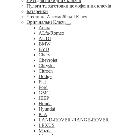
Леза для викидних ключів
Пульти та заготовки домофонних ключів
Батарейки
Чохли на Автомобільні Ключі
Оригінальні Ключі
Розгорнуте
Acura
вкладене
ALfa-Romeo
меню
AUDI
BMW
BYD
Chery
Chevrolet
Chrysler
Citroen
Dodge
Fiat
Ford
GMC
JEEP
Honda
Hyundai
KIA
LAND-ROVER /RANGE-ROVER
LEXUS
Mazda