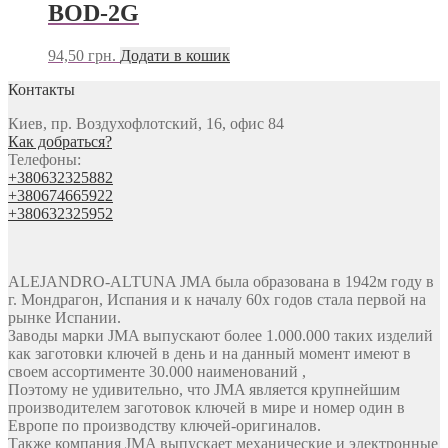
BOD-2G
94,50
грн.
Додати в кошик
Контакты
Киев, пр. Воздухофлотский, 16, офис 84
Как добраться?
Телефоны:
+380632325882
+380674665922
+380632325952
ALEJANDRO-ALTUNA JMA была образована в 1942м году в
г. Мондрагон, Испания и к началу 60х годов стала первой на
рынке Испании.
Заводы марки JMA выпускают более 1.000.000 таких изделий
как заготовки ключей в день и на данный момент имеют в
своем ассортименте 30.000 наименований ,
Поэтому не удивительно, что JMA является крупнейшим
производителем заготовок ключей в мире и номер один в
Европе по производству ключей-оригиналов.
Также компания JMA выпускает механические и электронные