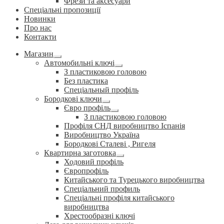
Фрези та аксесуари
Спеціальні пропозиції
Новинки
Про нас
Контакти
Магазин
Розгорнуте
Автомобильні ключі
вкладене
Розгорнуте
З пластиковою головою
меню
вкладене
Без пластика
меню
Спеціальный профіль
Бородкові ключи
Розгорнуте
Євро профіль
вкладене
Розгорнуте
З пластиковою головою
меню
вкладене
Профіля СНД виробництво Іспанія
меню
Виробництво Україна
Бородкові Сталеві , Ригеля
Квартирна заготовка
Розгорнуте
Ходовий профіль
вкладене
Європрофіль
меню
Китайського та Турецького виробництва
Спеціальний профиль
Спеціальні профіля китайського
виробництва
Хрестообразні ключі