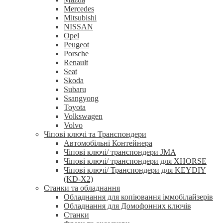
Mercedes
Mitsubishi
NISSAN
Opel
Peugeot
Porsche
Renault
Seat
Skoda
Subaru
Ssangyong
Toyota
Volkswagen
Volvo
Чіпові ключі та Транспондери
Автомобільні Контейнера
Чіпові ключі/ транспондери JMA
Чіпові ключі/ транспондери для XHORSE
Чіпові ключі/ Транспондери для KEYDIY
(KD-X2)
Станки та обладнання
Обладнання для копіювання іммобілайзерів
Обладнання для Домофонних ключів
Станки