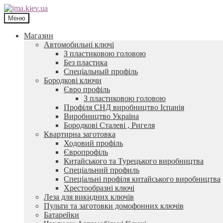
Перейти
Перейти
до
до
Меню
навігації
контенту
Магазин
Автомобильні ключі
З пластиковою головою
Без пластика
Спеціальный профіль
Бородкові ключи
Євро профіль
З пластиковою головою
Профіля СНД виробництво Іспанія
Виробництво Україна
Бородкові Сталеві , Ригеля
Квартирна заготовка
Ходовий профіль
Європрофіль
Китайського та Турецького виробництва
Спеціальний профиль
Спеціальні профіля китайського виробництва
Хрестообразні ключі
Леза для викидних ключів
Пульти та заготовки домофонних ключів
Батарейки