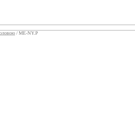
головою
/
ME-NY.P