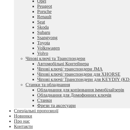
Opel
Peugeot
Porsche
Renault
Seat
Skoda
Subaru
Ssangyong
Toyota
Volkswagen
Volvo
Чіпові ключі та Транспондери
Автомобільні Контейнера
Чіпові ключі/ транспондери JMA
Чіпові ключі/ транспондери для XHORSE
Чіпові ключі/ Транспондери для KEYDIY (KD
Станки та обладнання
Обладнання для копіювання іммобілайзерів
Обладнання для Домофонних ключів
Станки
Фрези та аксесуари
Спеціальні пропозиції
Новинки
Про нас
Контакти