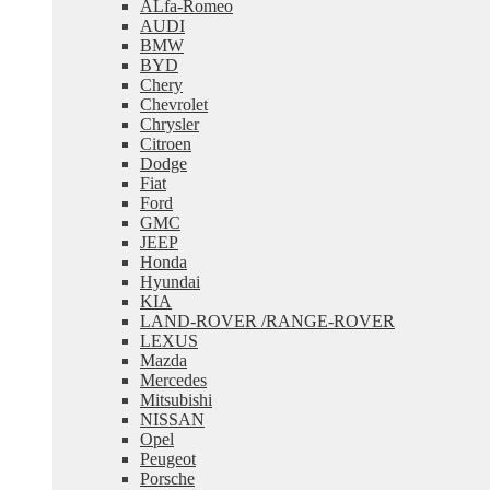
ALfa-Romeo
меню
AUDI
BMW
BYD
Chery
Chevrolet
Chrysler
Citroen
Dodge
Fiat
Ford
GMC
JEEP
Honda
Hyundai
KIA
LAND-ROVER /RANGE-ROVER
LEXUS
Mazda
Mercedes
Mitsubishi
NISSAN
Opel
Peugeot
Porsche