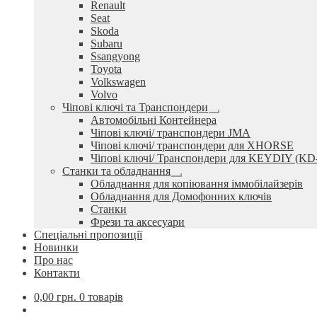
Renault
Seat
Skoda
Subaru
Ssangyong
Toyota
Volkswagen
Volvo
Чіпові ключі та Транспондери
Розгорнуте
Автомобільні Контейнера
вкладене
Чіпові ключі/ транспондери JMA
меню
Чіпові ключі/ транспондери для XHORSE
Чіпові ключі/ Транспондери для KEYDIY (KD
Станки та обладнання
Розгорнуте
Обладнання для копіювання іммобілайзерів
вкладене
Обладнання для Домофонних ключів
меню
Станки
Фрези та аксесуари
Спеціальні пропозиції
Новинки
Про нас
Контакти
0,00
грн.
0 товарів