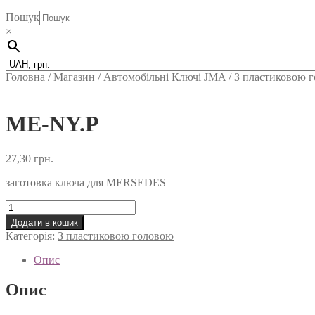
Пошук
×
Головна
/
Магазин
/
Автомобільні Ключi JMA
/
З пластиковою 
ME-NY.P
27,30
грн.
заготовка ключа для MERSEDES
ME-
NY.P
Додати в кошик
кількість
Категорія:
З пластиковою головою
Опис
Опис