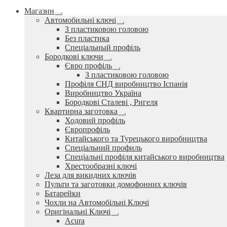
Магазин
Розгорнуте
Автомобильні ключі
вкладене
Розгорнуте
З пластиковою головою
меню
вкладене
Без пластика
меню
Спеціальный профіль
Бородкові ключи
Розгорнуте
Євро профіль
вкладене
Розгорнуте
З пластиковою головою
меню
вкладене
Профіля СНД виробництво Іспанія
меню
Виробництво Україна
Бородкові Сталеві , Ригеля
Квартирна заготовка
Розгорнуте
Ходовий профіль
вкладене
Європрофіль
меню
Китайського та Турецького виробництва
Спеціальний профиль
Спеціальні профіля китайського виробництва
Хрестообразні ключі
Леза для викидних ключів
Пульти та заготовки домофонних ключів
Батарейки
Чохли на Автомобільні Ключі
Оригінальні Ключі
Розгорнуте
Acura
вкладене