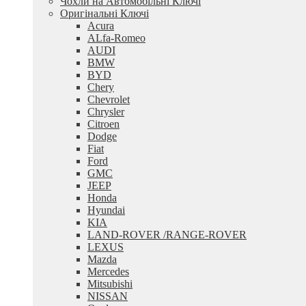
Чохли на Автомобільні Ключі
Оригінальні Ключі
Acura
ALfa-Romeo
AUDI
BMW
BYD
Chery
Chevrolet
Chrysler
Citroen
Dodge
Fiat
Ford
GMC
JEEP
Honda
Hyundai
KIA
LAND-ROVER /RANGE-ROVER
LEXUS
Mazda
Mercedes
Mitsubishi
NISSAN