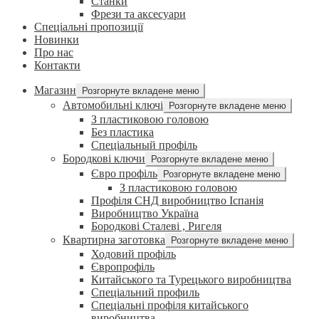
Станки
Фрези та аксесуари
Спеціальні пропозиції
Новинки
Про нас
Контакти
Магазин
Розгорнуте вкладене меню
Автомобильні ключі
Розгорнуте вкладене меню
З пластиковою головою
Без пластика
Спеціальный профіль
Бородкові ключи
Розгорнуте вкладене меню
Євро профіль
Розгорнуте вкладене меню
З пластиковою головою
Профіля СНД виробництво Іспанія
Виробництво Україна
Бородкові Сталеві , Ригеля
Квартирна заготовка
Розгорнуте вкладене меню
Ходовий профіль
Європрофіль
Китайського та Турецького виробництва
Спеціальний профиль
Спеціальні профіля китайського
виробництва