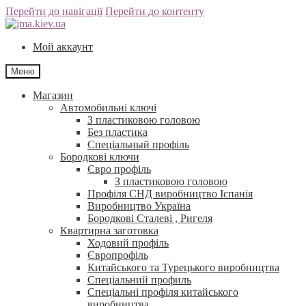
Перейти до навігації
Перейти до контенту
Мой аккаунт
Меню
Магазин
Автомобильні ключі
З пластиковою головою
Без пластика
Спеціальный профіль
Бородкові ключи
Євро профіль
З пластиковою головою
Профіля СНД виробництво Іспанія
Виробництво Україна
Бородкові Сталеві , Ригеля
Квартирна заготовка
Ходовий профіль
Європрофіль
Китайського та Турецького виробництва
Спеціальний профиль
Спеціальні профіля китайського
виробництва