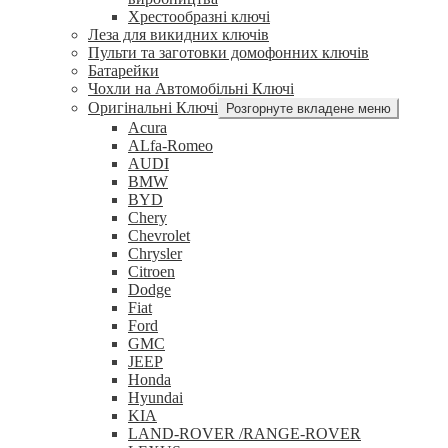
Хрестообразні ключі
Леза для викидних ключів
Пульти та заготовки домофонних ключів
Батарейки
Чохли на Автомобільні Ключі
Оригінальні Ключі
Розгорнуте вкладене меню
Acura
ALfa-Romeo
AUDI
BMW
BYD
Chery
Chevrolet
Chrysler
Citroen
Dodge
Fiat
Ford
GMC
JEEP
Honda
Hyundai
KIA
LAND-ROVER /RANGE-ROVER