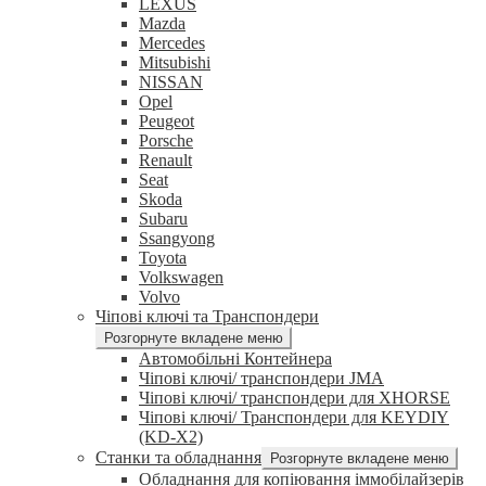
LEXUS
Mazda
Mercedes
Mitsubishi
NISSAN
Opel
Peugeot
Porsche
Renault
Seat
Skoda
Subaru
Ssangyong
Toyota
Volkswagen
Volvo
Чіпові ключі та Транспондери
Розгорнуте вкладене меню
Автомобільні Контейнера
Чіпові ключі/ транспондери JMA
Чіпові ключі/ транспондери для XHORSE
Чіпові ключі/ Транспондери для KEYDIY
(KD-X2)
Станки та обладнання
Розгорнуте вкладене меню
Обладнання для копіювання іммобілайзерів