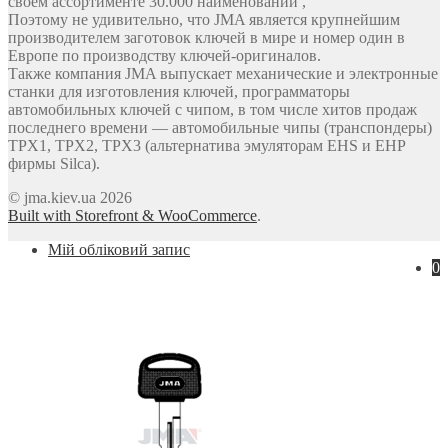
своем ассортименте 30.000 наименований ,
Поэтому не удивительно, что JMA является крупнейшим
производителем заготовок ключей в мире и номер один в
Европе по производству ключей-оригиналов.
Также компания JMA выпускает механические и электронные
станки для изготовления ключей, программаторы
автомобильных ключей с чипом, в том числе хитов продаж
последнего времени — автомобильные чипы (транспондеры)
TPX1, TPX2, TPX3 (альтернатива эмуляторам EHS и EHP
фирмы Silca).
© jma.kiev.ua 2026
Built with Storefront & WooCommerce
.
Мій обліковий запис
0