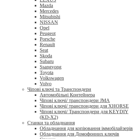
Mazda
Mercedes
Mitsubishi
NISSAN
Opel
Peugeot
Porsche
Renault
Seat
Skoda
Subaru
Ssangyong
Toyota
Volkswagen
Volvo
Чіпові ключі та Транспондери
Автомобільні Контейнера
Чіпові ключі/ транспондери JMA
Чіпові ключі/ транспондери для XHORSE
Чіпові ключі/ Транспондери для KEYDIY
(KD-X2)
Станки та обладнання
Обладнання для копіювання іммобілайзерів
Обладнання для Домофонних ключів