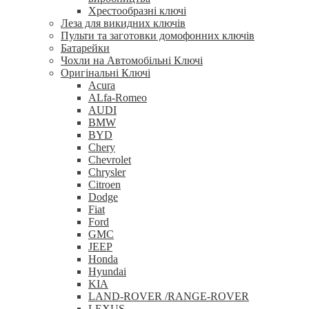
Хрестообразні ключі
Леза для викидних ключів
Пульти та заготовки домофонних ключів
Батарейки
Чохли на Автомобільні Ключі
Оригінальні Ключі
Acura
ALfa-Romeo
AUDI
BMW
BYD
Chery
Chevrolet
Chrysler
Citroen
Dodge
Fiat
Ford
GMC
JEEP
Honda
Hyundai
KIA
LAND-ROVER /RANGE-ROVER
LEXUS