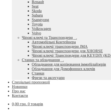
Renault
Seat
Skoda
Subaru
Ssangyong
Toyota
Volkswagen
Volvo
Чіпові ключі та Транспондери
Розгорнуте
Автомобільні Контейнера
вкладене
Чіпові ключі/ транспондери JMA
меню
Чіпові ключі/ транспондери для XHORSE
Чіпові ключі/ Транспондери для KEYDIY (KD
Станки та обладнання
Розгорнуте
Обладнання для копіювання іммобілайзерів
вкладене
Обладнання для Домофонних ключів
меню
Станки
Фрези та аксесуари
Спеціальні пропозиції
Новинки
Про нас
Контакти
0,00
грн.
0 товарів