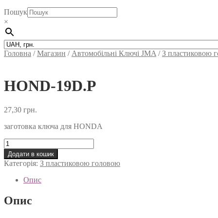
Пошук
×
Головна
/
Магазин
/
Автомобільні Ключi JMA
/
З пластиковою 
HOND-19D.P
27,30
грн.
заготовка ключа для HONDA
HOND-
19D.P
Додати в кошик
кількість
Категорія:
З пластиковою головою
Опис
Опис