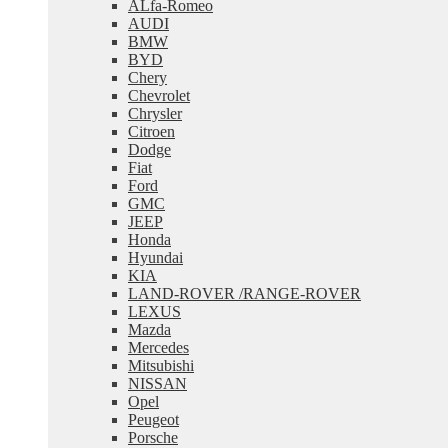
ALfa-Romeo
меню
AUDI
BMW
BYD
Chery
Chevrolet
Chrysler
Citroen
Dodge
Fiat
Ford
GMC
JEEP
Honda
Hyundai
KIA
LAND-ROVER /RANGE-ROVER
LEXUS
Mazda
Mercedes
Mitsubishi
NISSAN
Opel
Peugeot
Porsche