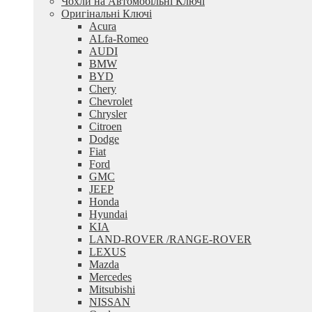
Чохли на Автомобільні Ключі
Оригінальні Ключі
Acura
ALfa-Romeo
AUDI
BMW
BYD
Chery
Chevrolet
Chrysler
Citroen
Dodge
Fiat
Ford
GMC
JEEP
Honda
Hyundai
KIA
LAND-ROVER /RANGE-ROVER
LEXUS
Mazda
Mercedes
Mitsubishi
NISSAN