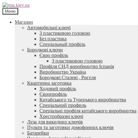
Перейти
Перейти
до
до
Меню
навігації
контенту
Магазин
Автомобильні ключі
З пластиковою головою
Без пластика
Спеціальный профіль
Бородкові ключи
Євро профіль
З пластиковою головою
Профіля СНД виробництво Іспанія
Виробництво Україна
Бородкові Сталеві , Ригеля
Квартирна заготовка
Ходовий профіль
Європрофіль
Китайського та Турецького виробництва
Спеціальний профиль
Спеціальні профіля китайського виробництва
Хрестообразні ключі
Леза для викидних ключів
Пульти та заготовки домофонних ключів
Батарейки