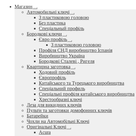
Магазин
Розгорнуте
Автомобильні ключі
вкладене
Розгорнуте
З пластиковою головою
меню
вкладене
Без пластика
меню
Спеціальный профіль
Бородкові ключи
Розгорнуте
Євро профіль
вкладене
Розгорнуте
З пластиковою головою
меню
вкладене
Профіля СНД виробництво Іспанія
меню
Виробництво Україна
Бородкові Сталеві , Ригеля
Квартирна заготовка
Розгорнуте
Ходовий профіль
вкладене
Європрофіль
меню
Китайського та Турецького виробництва
Спеціальний профиль
Спеціальні профіля китайського виробництва
Хрестообразні ключі
Леза для викидних ключів
Пульти та заготовки домофонних ключів
Батарейки
Чохли на Автомобільні Ключі
Оригінальні Ключі
Розгорнуте
Acura
вкладене