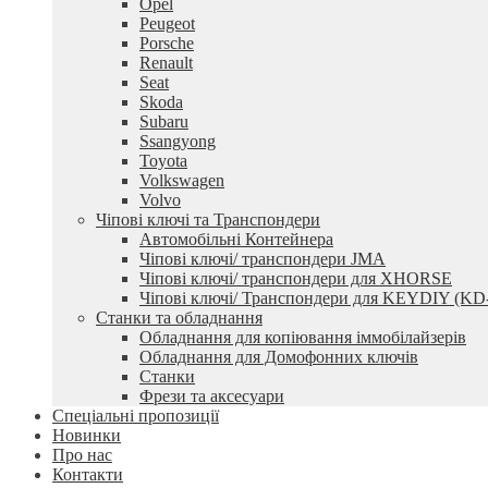
Opel
Peugeot
Porsche
Renault
Seat
Skoda
Subaru
Ssangyong
Toyota
Volkswagen
Volvo
Чіпові ключі та Транспондери
Автомобільні Контейнера
Чіпові ключі/ транспондери JMA
Чіпові ключі/ транспондери для XHORSE
Чіпові ключі/ Транспондери для KEYDIY (KD
Станки та обладнання
Обладнання для копіювання іммобілайзерів
Обладнання для Домофонних ключів
Станки
Фрези та аксесуари
Спеціальні пропозиції
Новинки
Про нас
Контакти