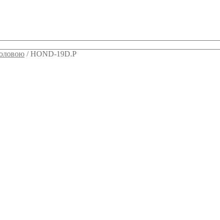
головою
/
HOND-19D.P