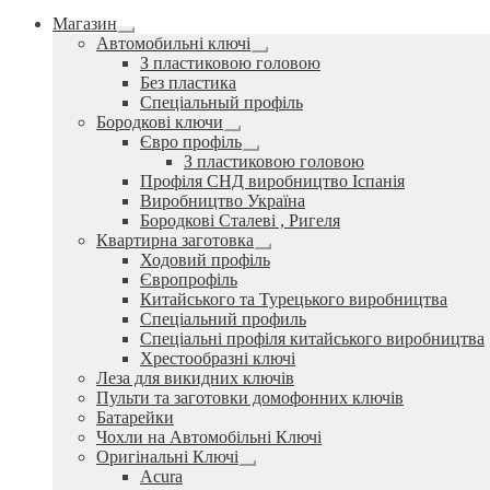
Магазин
Розгорнуте
Автомобильні ключі
вкладене
Розгорнуте
З пластиковою головою
меню
вкладене
Без пластика
меню
Спеціальный профіль
Бородкові ключи
Розгорнуте
Євро профіль
вкладене
Розгорнуте
З пластиковою головою
меню
вкладене
Профіля СНД виробництво Іспанія
меню
Виробництво Україна
Бородкові Сталеві , Ригеля
Квартирна заготовка
Розгорнуте
Ходовий профіль
вкладене
Європрофіль
меню
Китайського та Турецького виробництва
Спеціальний профиль
Спеціальні профіля китайського виробництва
Хрестообразні ключі
Леза для викидних ключів
Пульти та заготовки домофонних ключів
Батарейки
Чохли на Автомобільні Ключі
Оригінальні Ключі
Розгорнуте
Acura
вкладене