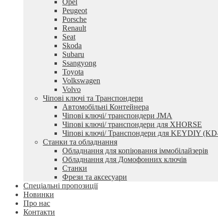
Opel
Peugeot
Porsche
Renault
Seat
Skoda
Subaru
Ssangyong
Toyota
Volkswagen
Volvo
Чіпові ключі та Транспондери
Автомобільні Контейнера
Чіпові ключі/ транспондери JMA
Чіпові ключі/ транспондери для XHORSE
Чіпові ключі/ Транспондери для KEYDIY (KD
Станки та обладнання
Обладнання для копіювання іммобілайзерів
Обладнання для Домофонних ключів
Станки
Фрези та аксесуари
Спеціальні пропозиції
Новинки
Про нас
Контакти