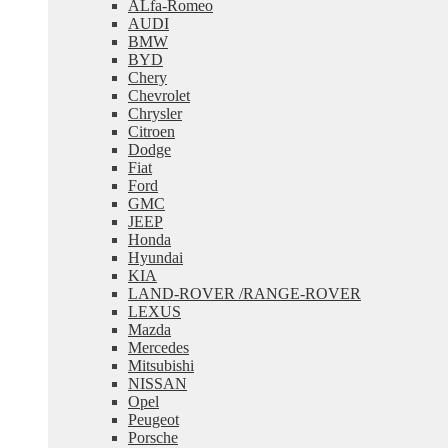
ALfa-Romeo
меню
AUDI
BMW
BYD
Chery
Chevrolet
Chrysler
Citroen
Dodge
Fiat
Ford
GMC
JEEP
Honda
Hyundai
KIA
LAND-ROVER /RANGE-ROVER
LEXUS
Mazda
Mercedes
Mitsubishi
NISSAN
Opel
Peugeot
Porsche