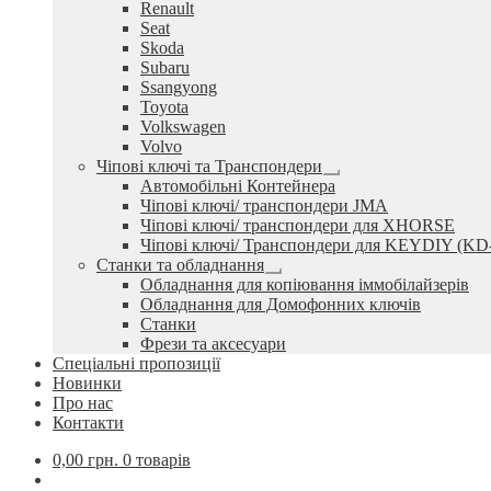
Renault
Seat
Skoda
Subaru
Ssangyong
Toyota
Volkswagen
Volvo
Чіпові ключі та Транспондери
Розгорнуте
Автомобільні Контейнера
вкладене
Чіпові ключі/ транспондери JMA
меню
Чіпові ключі/ транспондери для XHORSE
Чіпові ключі/ Транспондери для KEYDIY (KD
Станки та обладнання
Розгорнуте
Обладнання для копіювання іммобілайзерів
вкладене
Обладнання для Домофонних ключів
меню
Станки
Фрези та аксесуари
Спеціальні пропозиції
Новинки
Про нас
Контакти
0,00
грн.
0 товарів