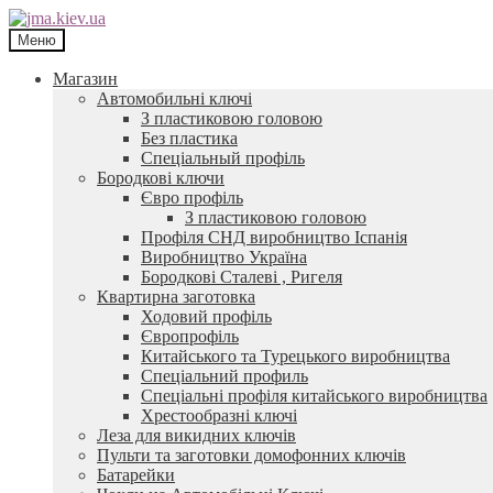
Перейти
Перейти
до
до
Меню
навігації
контенту
Магазин
Автомобильні ключі
З пластиковою головою
Без пластика
Спеціальный профіль
Бородкові ключи
Євро профіль
З пластиковою головою
Профіля СНД виробництво Іспанія
Виробництво Україна
Бородкові Сталеві , Ригеля
Квартирна заготовка
Ходовий профіль
Європрофіль
Китайського та Турецького виробництва
Спеціальний профиль
Спеціальні профіля китайського виробництва
Хрестообразні ключі
Леза для викидних ключів
Пульти та заготовки домофонних ключів
Батарейки