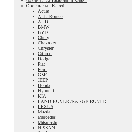
Чохли на Автомобільні Ключі
Оригінальні Ключі
Acura
ALfa-Romeo
AUDI
BMW
BYD
Chery
Chevrolet
Chrysler
Citroen
Dodge
Fiat
Ford
GMC
JEEP
Honda
Hyundai
KIA
LAND-ROVER /RANGE-ROVER
LEXUS
Mazda
Mercedes
Mitsubishi
NISSAN