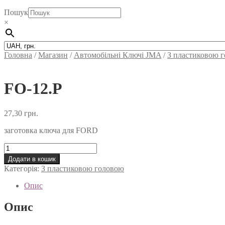
Пошук
×
Головна
/
Магазин
/
Автомобільні Ключi JMA
/
З пластиковою 
FO-12.P
27,30
грн.
заготовка ключа для FORD
FO-
12.P
Додати в кошик
кількість
Категорія:
З пластиковою головою
Опис
Опис