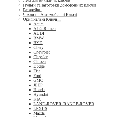
Леза для викидних ключів
Пульти та заготовки домофонних ключів
Батарейки
Чохли на Автомобільні Ключі
Оригінальні Ключі
Розгорнуте
Acura
вкладене
ALfa-Romeo
меню
AUDI
BMW
BYD
Chery
Chevrolet
Chrysler
Citroen
Dodge
Fiat
Ford
GMC
JEEP
Honda
Hyundai
KIA
LAND-ROVER /RANGE-ROVER
LEXUS
Mazda