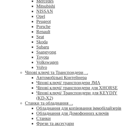
Mercedes
Mitsubishi
NISSAN
Opel
Peugeot
Porsche
Renault
Seat
Skoda
Subaru
Ssangyong
Toyota
Volkswagen
Volvo
Чіпові ключі та Транспондери
Розгорнуте
Автомобільні Контейнера
вкладене
Чіпові ключі/ транспондери JMA
меню
Чіпові ключі/ транспондери для XHORSE
Чіпові ключі/ Транспондери для KEYDIY
(KD-X2)
Станки та обладнання
Розгорнуте
Обладнання для копіювання іммобілайзерів
вкладене
Обладнання для Домофонних ключів
меню
Станки
Фрези та аксесуари