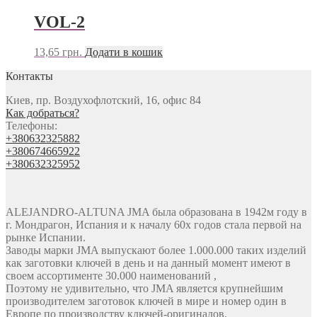
VOL-2
13,65
грн.
Додати в кошик
Контакты
Киев, пр. Воздухофлотский, 16, офис 84
Как добраться?
Телефоны:
+380632325882
+380674665922
+380632325952
ALEJANDRO-ALTUNA JMA была образована в 1942м году в
г. Мондрагон, Испания и к началу 60х годов стала первой на
рынке Испании.
Заводы марки JMA выпускают более 1.000.000 таких изделий
как заготовки ключей в день и на данный момент имеют в
своем ассортименте 30.000 наименований ,
Поэтому не удивительно, что JMA является крупнейшим
производителем заготовок ключей в мире и номер один в
Европе по производству ключей-оригиналов.