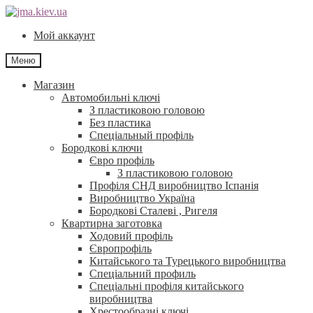
Перейти
Перейти
до
до
Мой аккаунт
навігації
контенту
Меню
Магазин
Автомобильні ключі
З пластиковою головою
Без пластика
Спеціальный профіль
Бородкові ключи
Євро профіль
З пластиковою головою
Профіля СНД виробництво Іспанія
Виробництво Україна
Бородкові Сталеві , Ригеля
Квартирна заготовка
Ходовий профіль
Європрофіль
Китайського та Турецького виробництва
Спеціальний профиль
Спеціальні профіля китайського
виробництва
Хрестообразні ключі