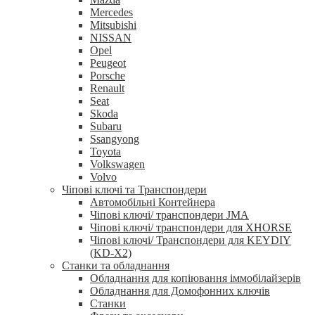
Mercedes
Mitsubishi
NISSAN
Opel
Peugeot
Porsche
Renault
Seat
Skoda
Subaru
Ssangyong
Toyota
Volkswagen
Volvo
Чіпові ключі та Транспондери
Автомобільні Контейнера
Чіпові ключі/ транспондери JMA
Чіпові ключі/ транспондери для XHORSE
Чіпові ключі/ Транспондери для KEYDIY
(KD-X2)
Станки та обладнання
Обладнання для копіювання іммобілайзерів
Обладнання для Домофонних ключів
Станки