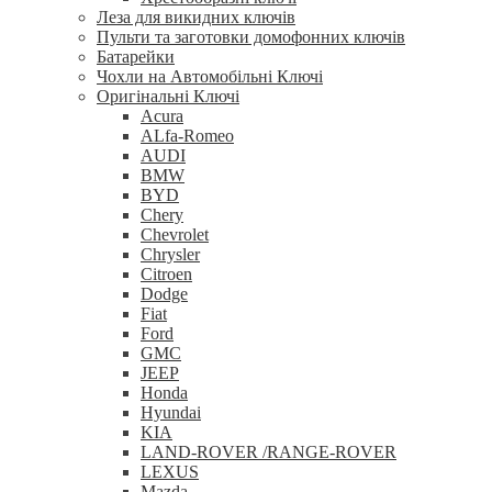
Леза для викидних ключів
Пульти та заготовки домофонних ключів
Батарейки
Чохли на Автомобільні Ключі
Оригінальні Ключі
Acura
ALfa-Romeo
AUDI
BMW
BYD
Chery
Chevrolet
Chrysler
Citroen
Dodge
Fiat
Ford
GMC
JEEP
Honda
Hyundai
KIA
LAND-ROVER /RANGE-ROVER
LEXUS
Mazda