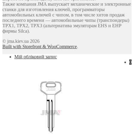
Также компания JMA выпускает механические и электронные
станки для изготовления ключей, программаторы
автомобильных ключей с чипом, в том числе хитов продаж
последнего времени — автомобильные чипы (транспондеры)
TPX1, TPX2, TPX3 (альтернатива эмуляторам EHS и EHP
фирмы Silca).
© jma.kiev.ua 2026
Built with Storefront & WooCommerce
.
Мій обліковий запис
0