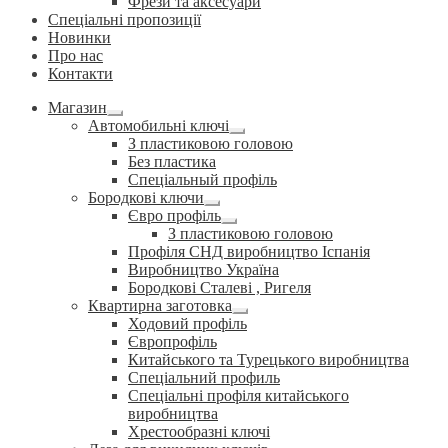
Фрези та аксесуари
Спеціальні пропозиції
Новинки
Про нас
Контакти
Магазин
Розгорнуте
Автомобильні ключі
вкладене
Розгорнуте
З пластиковою головою
меню
вкладене
Без пластика
меню
Спеціальный профіль
Бородкові ключи
Розгорнуте
Євро профіль
вкладене
Розгорнуте
З пластиковою головою
меню
вкладене
Профіля СНД виробництво Іспанія
меню
Виробництво Україна
Бородкові Сталеві , Ригеля
Квартирна заготовка
Розгорнуте
Ходовий профіль
вкладене
Європрофіль
меню
Китайського та Турецького виробництва
Спеціальний профиль
Спеціальні профіля китайського
виробництва
Хрестообразні ключі