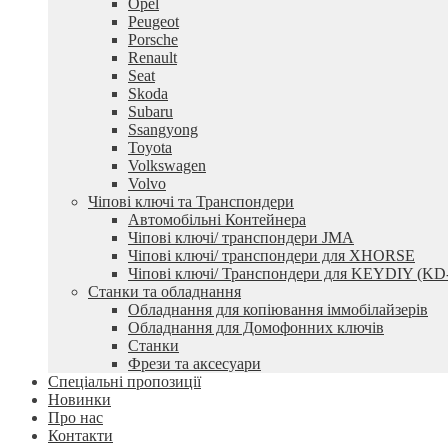
Opel
Peugeot
Porsche
Renault
Seat
Skoda
Subaru
Ssangyong
Toyota
Volkswagen
Volvo
Чіпові ключі та Транспондери
Автомобільні Контейнера
Чіпові ключі/ транспондери JMA
Чіпові ключі/ транспондери для XHORSE
Чіпові ключі/ Транспондери для KEYDIY (KD
Станки та обладнання
Обладнання для копіювання іммобілайзерів
Обладнання для Домофонних ключів
Станки
Фрези та аксесуари
Спеціальні пропозиції
Новинки
Про нас
Контакти