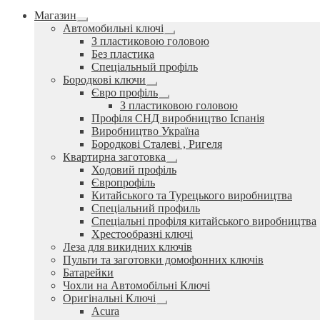
Магазин
Розгорнуте
Автомобильні ключі
вкладене
Розгорнуте
З пластиковою головою
меню
вкладене
Без пластика
меню
Спеціальный профіль
Бородкові ключи
Розгорнуте
Євро профіль
вкладене
Розгорнуте
З пластиковою головою
меню
вкладене
Профіля СНД виробництво Іспанія
меню
Виробництво Україна
Бородкові Сталеві , Ригеля
Квартирна заготовка
Розгорнуте
Ходовий профіль
вкладене
Європрофіль
меню
Китайського та Турецького виробництва
Спеціальний профиль
Спеціальні профіля китайського виробництва
Хрестообразні ключі
Леза для викидних ключів
Пульти та заготовки домофонних ключів
Батарейки
Чохли на Автомобільні Ключі
Оригінальні Ключі
Розгорнуте
Acura
вкладене