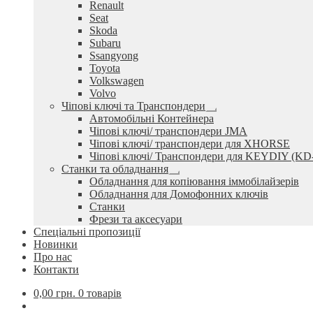
Renault
Seat
Skoda
Subaru
Ssangyong
Toyota
Volkswagen
Volvo
Чіпові ключі та Транспондери
Розгорнуте
Автомобільні Контейнера
вкладене
Чіпові ключі/ транспондери JMA
меню
Чіпові ключі/ транспондери для XHORSE
Чіпові ключі/ Транспондери для KEYDIY (KD
Станки та обладнання
Розгорнуте
Обладнання для копіювання іммобілайзерів
вкладене
Обладнання для Домофонних ключів
меню
Станки
Фрези та аксесуари
Спеціальні пропозиції
Новинки
Про нас
Контакти
0,00
грн.
0 товарів