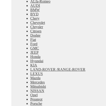
ALfa-Romeo
меню
AUDI
BMW
BYD
Chery
Chevrolet
Chrysler
Citroen
Dodge
Fiat
Ford
GMC
JEEP
Honda
Hyundai
KIA
LAND-ROVER /RANGE-ROVER
LEXUS
Mazda
Mercedes
Mitsubishi
NISSAN
Opel
Peugeot
Porsche