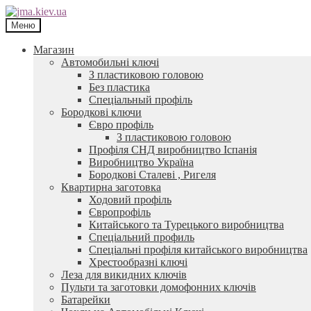
Перейти
Перейти
до
до
Меню
навігації
контенту
Магазин
Автомобильні ключі
З пластиковою головою
Без пластика
Спеціальный профіль
Бородкові ключи
Євро профіль
З пластиковою головою
Профіля СНД виробництво Іспанія
Виробництво Україна
Бородкові Сталеві , Ригеля
Квартирна заготовка
Ходовий профіль
Європрофіль
Китайського та Турецького виробництва
Спеціальний профиль
Спеціальні профіля китайського виробництва
Хрестообразні ключі
Леза для викидних ключів
Пульти та заготовки домофонних ключів
Батарейки