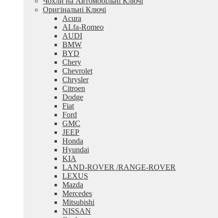
Чохли на Автомобільні Ключі
Оригінальні Ключі
Acura
ALfa-Romeo
AUDI
BMW
BYD
Chery
Chevrolet
Chrysler
Citroen
Dodge
Fiat
Ford
GMC
JEEP
Honda
Hyundai
KIA
LAND-ROVER /RANGE-ROVER
LEXUS
Mazda
Mercedes
Mitsubishi
NISSAN