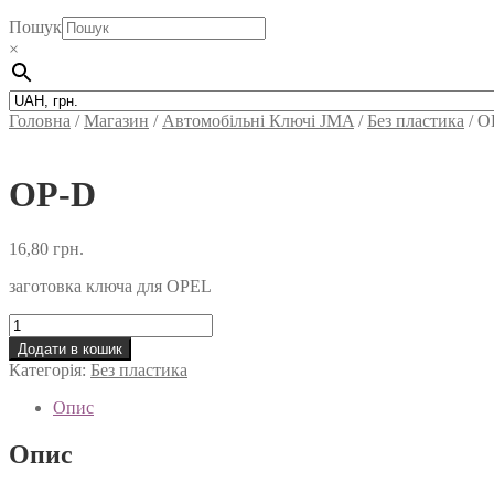
Пошук
×
Головна
/
Магазин
/
Автомобільні Ключi JMA
/
Без пластика
/
O
OP-D
16,80
грн.
заготовка ключа для OPEL
OP-
D
Додати в кошик
кількість
Категорія:
Без пластика
Опис
Опис