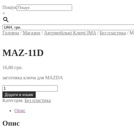
Пошук
×
Головна
/
Магазин
/
Автомобільні Ключi JMA
/
Без пластика
/
M
MAZ-11D
16,80
грн.
заготовка ключа для MAZDA
MAZ-
11D
Додати в кошик
кількість
Категорія:
Без пластика
Опис
Опис