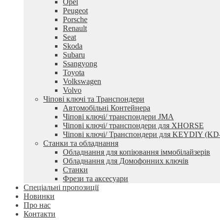
Opel
Peugeot
Porsche
Renault
Seat
Skoda
Subaru
Ssangyong
Toyota
Volkswagen
Volvo
Чіпові ключі та Транспондери
Автомобільні Контейнера
Чіпові ключі/ транспондери JMA
Чіпові ключі/ транспондери для XHORSE
Чіпові ключі/ Транспондери для KEYDIY (KD
Станки та обладнання
Обладнання для копіювання іммобілайзерів
Обладнання для Домофонних ключів
Станки
Фрези та аксесуари
Спеціальні пропозиції
Новинки
Про нас
Контакти