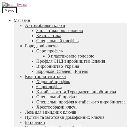
Перейти
Перейти
до
до
Меню
навігації
контенту
Магазин
Автомобильні ключі
З пластиковою головою
Без пластика
Спеціальный профіль
Бородкові ключи
Євро профіль
З пластиковою головою
Профіля СНД виробництво Іспанія
Виробництво Україна
Бородкові Сталеві , Ригеля
Квартирна заготовка
Ходовий профіль
Європрофіль
Китайського та Турецького виробництва
Спеціальний профиль
Спеціальні профіля китайського виробництва
Хрестообразні ключі
Леза для викидних ключів
Пульти та заготовки домофонних ключів
Батарейки