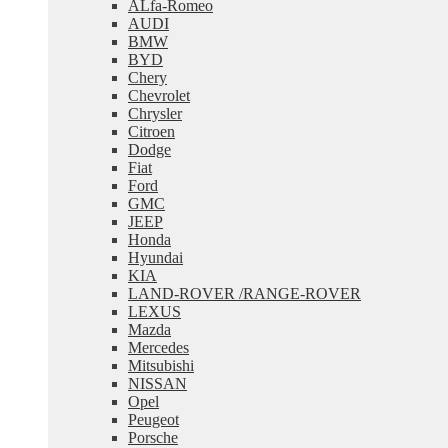
ALfa-Romeo
меню
AUDI
BMW
BYD
Chery
Chevrolet
Chrysler
Citroen
Dodge
Fiat
Ford
GMC
JEEP
Honda
Hyundai
KIA
LAND-ROVER /RANGE-ROVER
LEXUS
Mazda
Mercedes
Mitsubishi
NISSAN
Opel
Peugeot
Porsche