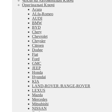
Чохли на Автомобільні Ключі
Оригінальні Ключі
Acura
ALfa-Romeo
AUDI
BMW
BYD
Chery
Chevrolet
Chrysler
Citroen
Dodge
Fiat
Ford
GMC
JEEP
Honda
Hyundai
KIA
LAND-ROVER /RANGE-ROVER
LEXUS
Mazda
Mercedes
Mitsubishi
NISSAN