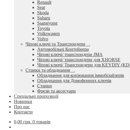
Renault
Seat
Skoda
Subaru
Ssangyong
Toyota
Volkswagen
Volvo
Чіпові ключі та Транспондери
Розгорнуте
Автомобільні Контейнера
вкладене
Чіпові ключі/ транспондери JMA
меню
Чіпові ключі/ транспондери для XHORSE
Чіпові ключі/ Транспондери для KEYDIY (KD
Станки та обладнання
Розгорнуте
Обладнання для копіювання іммобілайзерів
вкладене
Обладнання для Домофонних ключів
меню
Станки
Фрези та аксесуари
Спеціальні пропозиції
Новинки
Про нас
Контакти
0,00
грн.
0 товарів