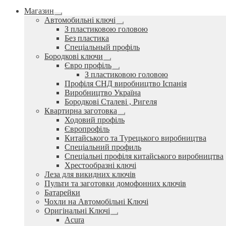
Магазин
Розгорнуте
Автомобильні ключі
вкладене
Розгорнуте
З пластиковою головою
меню
вкладене
Без пластика
меню
Спеціальный профіль
Бородкові ключи
Розгорнуте
Євро профіль
вкладене
Розгорнуте
З пластиковою головою
меню
вкладене
Профіля СНД виробництво Іспанія
меню
Виробництво Україна
Бородкові Сталеві , Ригеля
Квартирна заготовка
Розгорнуте
Ходовий профіль
вкладене
Європрофіль
меню
Китайського та Турецького виробництва
Спеціальний профиль
Спеціальні профіля китайського виробництва
Хрестообразні ключі
Леза для викидних ключів
Пульти та заготовки домофонних ключів
Батарейки
Чохли на Автомобільні Ключі
Оригінальні Ключі
Розгорнуте
Acura
вкладене