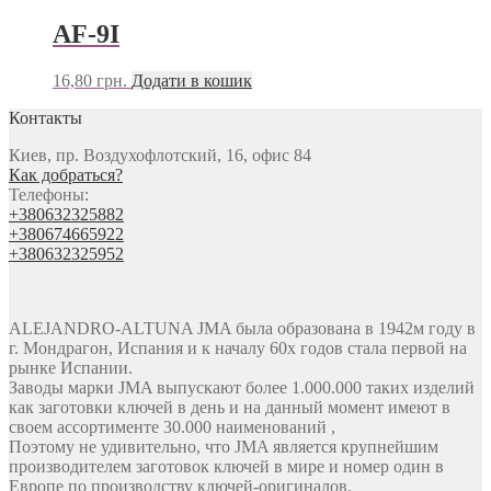
AF-9I
16,80
грн.
Додати в кошик
Контакты
Киев, пр. Воздухофлотский, 16, офис 84
Как добраться?
Телефоны:
+380632325882
+380674665922
+380632325952
ALEJANDRO-ALTUNA JMA была образована в 1942м году в
г. Мондрагон, Испания и к началу 60х годов стала первой на
рынке Испании.
Заводы марки JMA выпускают более 1.000.000 таких изделий
как заготовки ключей в день и на данный момент имеют в
своем ассортименте 30.000 наименований ,
Поэтому не удивительно, что JMA является крупнейшим
производителем заготовок ключей в мире и номер один в
Европе по производству ключей-оригиналов.