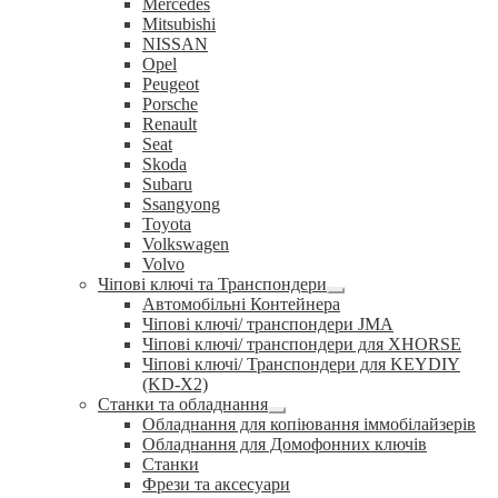
Mercedes
Mitsubishi
NISSAN
Opel
Peugeot
Porsche
Renault
Seat
Skoda
Subaru
Ssangyong
Toyota
Volkswagen
Volvo
Чіпові ключі та Транспондери
Розгорнуте
Автомобільні Контейнера
вкладене
Чіпові ключі/ транспондери JMA
меню
Чіпові ключі/ транспондери для XHORSE
Чіпові ключі/ Транспондери для KEYDIY
(KD-X2)
Станки та обладнання
Розгорнуте
Обладнання для копіювання іммобілайзерів
вкладене
Обладнання для Домофонних ключів
меню
Станки
Фрези та аксесуари