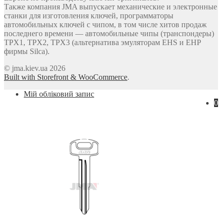
Также компания JMA выпускает механические и электронные
станки для изготовления ключей, программаторы
автомобильных ключей с чипом, в том числе хитов продаж
последнего времени — автомобильные чипы (транспондеры)
TPX1, TPX2, TPX3 (альтернатива эмуляторам EHS и EHP
фирмы Silca).
© jma.kiev.ua 2026
Built with Storefront & WooCommerce
.
Мій обліковий запис
0