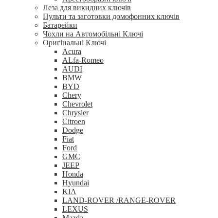
Леза для викидних ключів
Пульти та заготовки домофонних ключів
Батарейки
Чохли на Автомобільні Ключі
Оригінальні Ключі
Acura
ALfa-Romeo
AUDI
BMW
BYD
Chery
Chevrolet
Chrysler
Citroen
Dodge
Fiat
Ford
GMC
JEEP
Honda
Hyundai
KIA
LAND-ROVER /RANGE-ROVER
LEXUS
Mazda