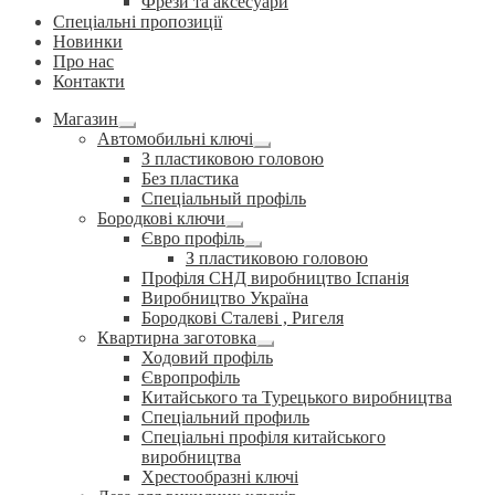
Фрези та аксесуари
Спеціальні пропозиції
Новинки
Про нас
Контакти
Магазин
Розгорнуте
Автомобильні ключі
вкладене
Розгорнуте
З пластиковою головою
меню
вкладене
Без пластика
меню
Спеціальный профіль
Бородкові ключи
Розгорнуте
Євро профіль
вкладене
Розгорнуте
З пластиковою головою
меню
вкладене
Профіля СНД виробництво Іспанія
меню
Виробництво Україна
Бородкові Сталеві , Ригеля
Квартирна заготовка
Розгорнуте
Ходовий профіль
вкладене
Європрофіль
меню
Китайського та Турецького виробництва
Спеціальний профиль
Спеціальні профіля китайського
виробництва
Хрестообразні ключі