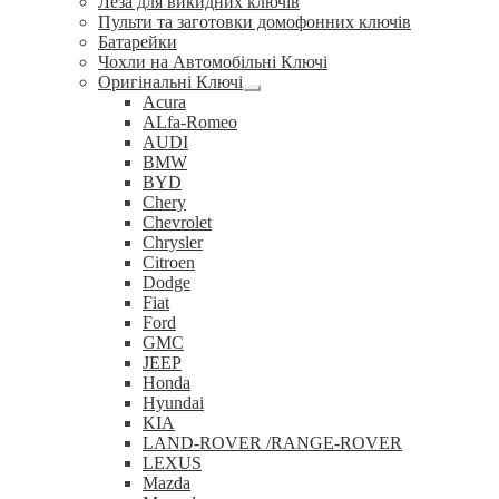
Леза для викидних ключів
Пульти та заготовки домофонних ключів
Батарейки
Чохли на Автомобільні Ключі
Оригінальні Ключі
Розгорнуте
Acura
вкладене
ALfa-Romeo
меню
AUDI
BMW
BYD
Chery
Chevrolet
Chrysler
Citroen
Dodge
Fiat
Ford
GMC
JEEP
Honda
Hyundai
KIA
LAND-ROVER /RANGE-ROVER
LEXUS
Mazda