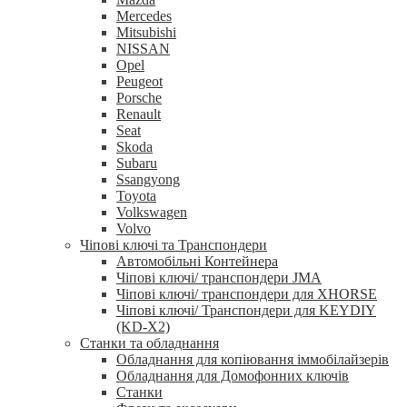
Mercedes
Mitsubishi
NISSAN
Opel
Peugeot
Porsche
Renault
Seat
Skoda
Subaru
Ssangyong
Toyota
Volkswagen
Volvo
Чіпові ключі та Транспондери
Автомобільні Контейнера
Чіпові ключі/ транспондери JMA
Чіпові ключі/ транспондери для XHORSE
Чіпові ключі/ Транспондери для KEYDIY
(KD-X2)
Станки та обладнання
Обладнання для копіювання іммобілайзерів
Обладнання для Домофонних ключів
Станки