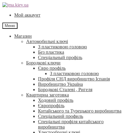
Перейти
Перейти
до
до
Мой аккаунт
навігації
контенту
Меню
Магазин
Автомобильні ключі
З пластиковою головою
Без пластика
Спеціальный профіль
Бородкові ключи
Євро профіль
З пластиковою головою
Профіля СНД виробництво Іспанія
Виробництво Україна
Бородкові Сталеві , Ригеля
Квартирна заготовка
Ходовий профіль
Європрофіль
Китайського та Турецького виробництва
Спеціальний профиль
Спеціальні профіля китайського
виробництва
Хрестообразні ключі