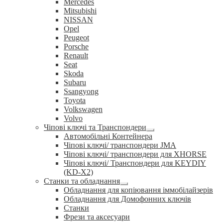
Mercedes
Mitsubishi
NISSAN
Opel
Peugeot
Porsche
Renault
Seat
Skoda
Subaru
Ssangyong
Toyota
Volkswagen
Volvo
Чіпові ключі та Транспондери
Розгорнуте
Автомобільні Контейнера
вкладене
Чіпові ключі/ транспондери JMA
меню
Чіпові ключі/ транспондери для XHORSE
Чіпові ключі/ Транспондери для KEYDIY
(KD-X2)
Станки та обладнання
Розгорнуте
Обладнання для копіювання іммобілайзерів
вкладене
Обладнання для Домофонних ключів
меню
Станки
Фрези та аксесуари