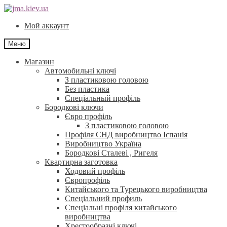
Перейти
Перейти
до
до
Мой аккаунт
навігації
контенту
Меню
Магазин
Автомобильні ключі
З пластиковою головою
Без пластика
Спеціальный профіль
Бородкові ключи
Євро профіль
З пластиковою головою
Профіля СНД виробництво Іспанія
Виробництво Україна
Бородкові Сталеві , Ригеля
Квартирна заготовка
Ходовий профіль
Європрофіль
Китайського та Турецького виробництва
Спеціальний профиль
Спеціальні профіля китайського
виробництва
Хрестообразні ключі