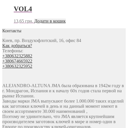
VOL4
13,65
грн.
Додати в кошик
Контакты
Киев, пр. Воздухофлотский, 16, офис 84
Как добраться?
Телефоны:
+380632325882
+380674665922
+380632325952
ALEJANDRO-ALTUNA JMA была образована в 1942м году в
г. Мондрагон, Испания и к началу 60х годов стала первой на
рынке Испании.
Заводы марки JMA выпускают более 1.000.000 таких изделий
как заготовки ключей в день и на данный момент имеют в
своем ассортименте 30.000 наименований ,
Поэтому не удивительно, что JMA является крупнейшим
производителем заготовок ключей в мире и номер один в
Европе по производству ключей-оригиналов.