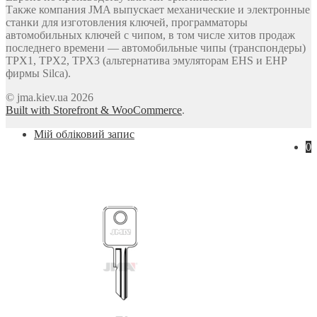
Также компания JMA выпускает механические и электронные
станки для изготовления ключей, программаторы
автомобильных ключей с чипом, в том числе хитов продаж
последнего времени — автомобильные чипы (транспондеры)
TPX1, TPX2, TPX3 (альтернатива эмуляторам EHS и EHP
фирмы Silca).
© jma.kiev.ua 2026
Built with Storefront & WooCommerce
.
Мій обліковий запис
0