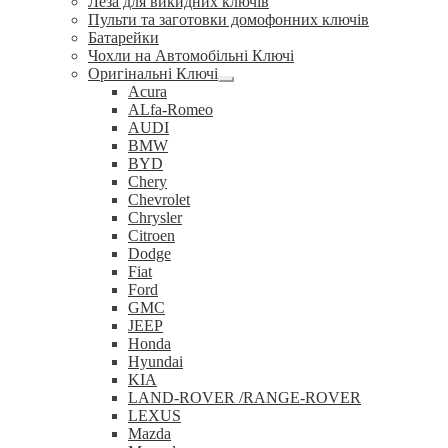
Леза для викидних ключів
Пульти та заготовки домофонних ключів
Батарейки
Чохли на Автомобільні Ключі
Оригінальні Ключі
Розгорнуте
Acura
вкладене
ALfa-Romeo
меню
AUDI
BMW
BYD
Chery
Chevrolet
Chrysler
Citroen
Dodge
Fiat
Ford
GMC
JEEP
Honda
Hyundai
KIA
LAND-ROVER /RANGE-ROVER
LEXUS
Mazda