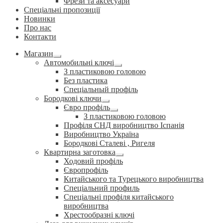
Фрези та аксесуари
Спеціальні пропозиції
Новинки
Про нас
Контакти
Магазин
Розгорнуте
Автомобильні ключі
вкладене
Розгорнуте
З пластиковою головою
меню
вкладене
Без пластика
меню
Спеціальный профіль
Бородкові ключи
Розгорнуте
Євро профіль
вкладене
Розгорнуте
З пластиковою головою
меню
вкладене
Профіля СНД виробництво Іспанія
меню
Виробництво Україна
Бородкові Сталеві , Ригеля
Квартирна заготовка
Розгорнуте
Ходовий профіль
вкладене
Європрофіль
меню
Китайського та Турецького виробництва
Спеціальний профиль
Спеціальні профіля китайського
виробництва
Хрестообразні ключі