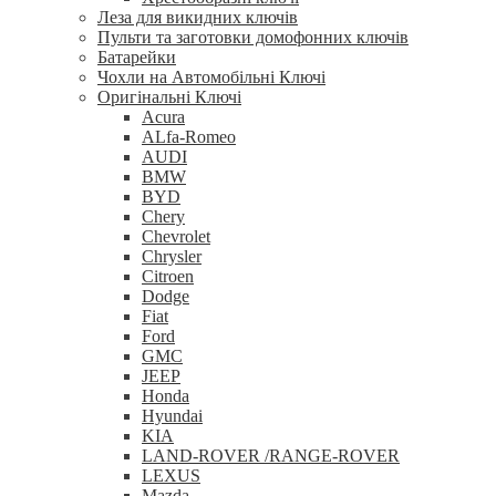
Леза для викидних ключів
Пульти та заготовки домофонних ключів
Батарейки
Чохли на Автомобільні Ключі
Оригінальні Ключі
Acura
ALfa-Romeo
AUDI
BMW
BYD
Chery
Chevrolet
Chrysler
Citroen
Dodge
Fiat
Ford
GMC
JEEP
Honda
Hyundai
KIA
LAND-ROVER /RANGE-ROVER
LEXUS
Mazda