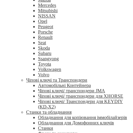
Mercedes
Mitsubishi
NISSAN
Opel
Peugeot
Porsche
Renault
Seat
Skoda
Subaru
Ssangyong
Toyota
Volkswagen
Volvo
Чіпові ключі та Транспондери
Автомобільні Контейнера
Чіпові ключі/ транспондери JMA
Чіпові ключі/ транспондери для XHORSE
Чіпові ключі/ Транспондери для KEYDIY
(KD-X2)
Станки та обладнання
Обладнання для копіювання іммобілайзерів
Обладнання для Домофонних ключів
Станки