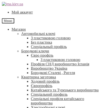
Перейти
Перейти
до
до
Мой аккаунт
навігації
контенту
Меню
Магазин
Автомобильні ключі
З пластиковою головою
Без пластика
Спеціальный профіль
Бородкові ключи
Євро профіль
З пластиковою головою
Профіля СНД виробництво Іспанія
Виробництво Україна
Бородкові Сталеві , Ригеля
Квартирна заготовка
Ходовий профіль
Європрофіль
Китайського та Турецького виробництва
Спеціальний профиль
Спеціальні профіля китайського
виробництва
Хрестообразні ключі