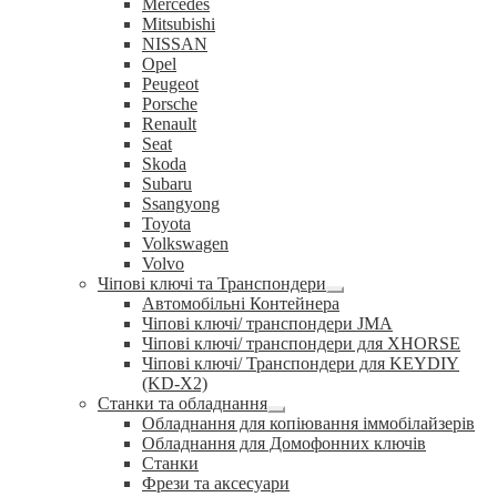
Mercedes
Mitsubishi
NISSAN
Opel
Peugeot
Porsche
Renault
Seat
Skoda
Subaru
Ssangyong
Toyota
Volkswagen
Volvo
Чіпові ключі та Транспондери
Розгорнуте
Автомобільні Контейнера
вкладене
Чіпові ключі/ транспондери JMA
меню
Чіпові ключі/ транспондери для XHORSE
Чіпові ключі/ Транспондери для KEYDIY
(KD-X2)
Станки та обладнання
Розгорнуте
Обладнання для копіювання іммобілайзерів
вкладене
Обладнання для Домофонних ключів
меню
Станки
Фрези та аксесуари