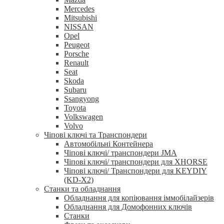
Mercedes
Mitsubishi
NISSAN
Opel
Peugeot
Porsche
Renault
Seat
Skoda
Subaru
Ssangyong
Toyota
Volkswagen
Volvo
Чіпові ключі та Транспондери
Автомобільні Контейнера
Чіпові ключі/ транспондери JMA
Чіпові ключі/ транспондери для XHORSE
Чіпові ключі/ Транспондери для KEYDIY
(KD-X2)
Станки та обладнання
Обладнання для копіювання іммобілайзерів
Обладнання для Домофонних ключів
Станки