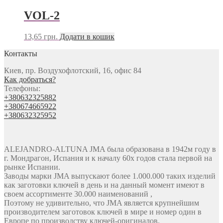
VOL-2
13,65
грн.
Додати в кошик
Контакты
Киев, пр. Воздухофлотский, 16, офис 84
Как добраться?
Телефоны:
+380632325882
+380674665922
+380632325952
ALEJANDRO-ALTUNA JMA была образована в 1942м году в
г. Мондрагон, Испания и к началу 60х годов стала первой на
рынке Испании.
Заводы марки JMA выпускают более 1.000.000 таких изделий
как заготовки ключей в день и на данный момент имеют в
своем ассортименте 30.000 наименований ,
Поэтому не удивительно, что JMA является крупнейшим
производителем заготовок ключей в мире и номер один в
Европе по производству ключей-оригиналов.