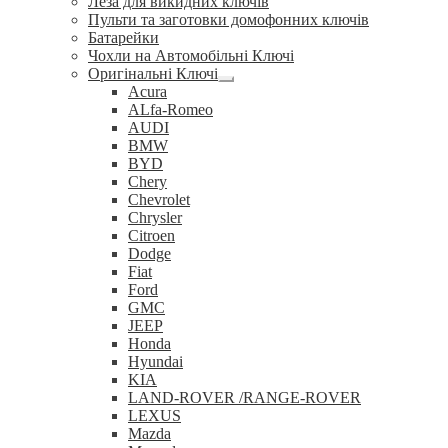
Леза для викидних ключів
Пульти та заготовки домофонних ключів
Батарейки
Чохли на Автомобільні Ключі
Оригінальні Ключі
Розгорнуте
Acura
вкладене
ALfa-Romeo
меню
AUDI
BMW
BYD
Chery
Chevrolet
Chrysler
Citroen
Dodge
Fiat
Ford
GMC
JEEP
Honda
Hyundai
KIA
LAND-ROVER /RANGE-ROVER
LEXUS
Mazda