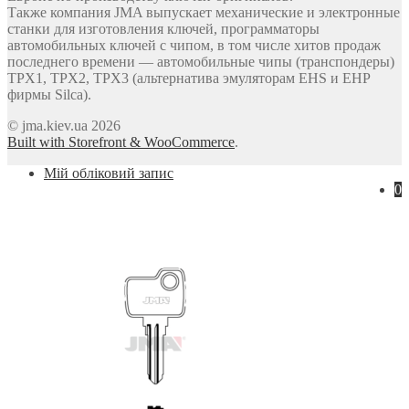
Также компания JMA выпускает механические и электронные
станки для изготовления ключей, программаторы
автомобильных ключей с чипом, в том числе хитов продаж
последнего времени — автомобильные чипы (транспондеры)
TPX1, TPX2, TPX3 (альтернатива эмуляторам EHS и EHP
фирмы Silca).
© jma.kiev.ua 2026
Built with Storefront & WooCommerce
.
Мій обліковий запис
0