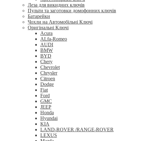
Леза для викидних ключів
Пульти та заготовки домофонних ключів
Батарейки
Чохли на Автомобільні Ключі
Оригінальні Ключі
Acura
ALfa-Romeo
AUDI
BMW
BYD
Chery
Chevrolet
Chrysler
Citroen
Dodge
Fiat
Ford
GMC
JEEP
Honda
Hyundai
KIA
LAND-ROVER /RANGE-ROVER
LEXUS
Mazda