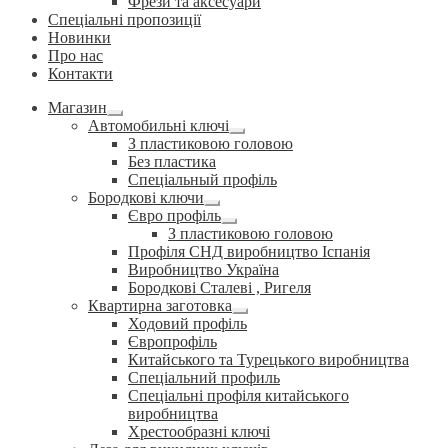
Фрези та аксесуари
Спеціальні пропозиції
Новинки
Про нас
Контакти
Магазин
Розгорнуте
Автомобильні ключі
вкладене
Розгорнуте
З пластиковою головою
меню
вкладене
Без пластика
меню
Спеціальный профіль
Бородкові ключи
Розгорнуте
Євро профіль
вкладене
Розгорнуте
З пластиковою головою
меню
вкладене
Профіля СНД виробництво Іспанія
меню
Виробництво Україна
Бородкові Сталеві , Ригеля
Квартирна заготовка
Розгорнуте
Ходовий профіль
вкладене
Європрофіль
меню
Китайського та Турецького виробництва
Спеціальний профиль
Спеціальні профіля китайського
виробництва
Хрестообразні ключі